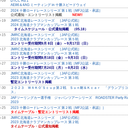
6-09
DTCC Rd.1
AE86＆4AG ミーティング in 十勝スピードウェイ
6-02
2024 十勝ロードレースシリーズ 第１戦［MFJ公認・承認］
公式通知・エントリーリスト掲載
NEW!!
5-19
JMRC北海道レースシリーズ ［JAF公式戦］
2024 北海道クラブマンカップレース 第１戦
タイムスケジュール・公式通知掲載 （05.18）
0-15
JMRC北海道レースシリーズ ［JAF公式戦］
2023 北海道クラブマンカップレース 第５戦
エントリー受付期間9月 8日（金）～9月17日（日）
9-17
JMRC北海道レースシリーズ ［JAF公式戦］
2023 北海道クラブマンカップレース 第４戦
エントリー受付期間8月18日（金）～9月3日（日）
8-27
2023 十勝ロードレースシリーズ 第３戦［MFJ公認・承認］
エントリー受付期間7月24日（月）～8月2日（水）
8-20
JMRC北海道レースシリーズ ［JAF公式戦］
2023 北海道クラブマンカップレース 第３戦
暫定エントリーリスト掲載
7-30
２０２３ ＷＡＫＯ’Ｓｃｕｐ第２戦 Ｓｕｎ耐＆Ｋｃａｒ 「グランプリ
ス」
7-23
JAFツーリングカー選手権 ジャパンツアーシリーズ ROADSTER Party Ra
2023
6-25
2023 十勝ロードレースシリーズ 第２戦［MFJ公認・承認］］
タイムテーブル・暫定エントリーリスト掲載
6-18
JMRC北海道レースシリーズ ［JAF公式戦］
2023 北海道クラブマンカップレース 第２戦
タイムテーブル・公式通知掲載