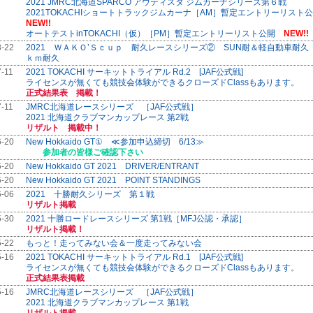
2021 JMRC北海道SPARCO アウティスタ ジムカーナシリーズ第６戦
2021TOKACHIショートトラックジムカーナ［AM］暫定エントリーリス
NEW!!
オートテストinTOKACHI（仮）［PM］暫定エントリーリスト公開
NEW!!
8-22
2021 ＷＡＫＯ’Ｓｃｕｐ 耐久レースシリーズ② SUN耐＆軽自動車耐久
ｋｍ耐久
7-11
2021 TOKACHI サーキットトライアル Rd.2 [JAF公式戦]
ライセンスが無くても競技会体験ができるクローズドClassもあります。
正式結果表 掲載！
7-11
JMRC北海道レースシリーズ ［JAF公式戦］
2021 北海道クラブマンカップレース 第2戦
リザルト 掲載中！
6-20
New Hokkaido GT① ≪参加申込締切 6/13≫
参加者の皆様ご確認下さい
6-20
New Hokkaido GT 2021 DRIVER/ENTRANT
6-20
New Hokkaido GT 2021 POINT STANDINGS
6-06
2021 十勝耐久シリーズ 第１戦
リザルト掲載
5-30
2021 十勝ロードレースシリーズ 第1戦［MFJ公認・承認］
リザルト掲載！
5-22
もっと！走ってみない会＆一度走ってみない会
5-16
2021 TOKACHI サーキットトライアル Rd.1 [JAF公式戦]
ライセンスが無くても競技会体験ができるクローズドClassもあります。
正式結果表掲載
5-16
JMRC北海道レースシリーズ ［JAF公式戦］
2021 北海道クラブマンカップレース 第1戦