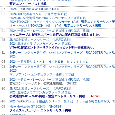
2024 北海道クラブマンカップレース 第４戦
暫定エントリーリスト掲載！
9-07
2024 EUROcup＆WORLDcup Rd.4
9-01
2024 JAF北海道ジムカーナ選手権 第６戦
2024 JMRC北海道 WinmaX ジムカーナシリーズ第６戦
2024TOKACHIショートトラックジムカーナ［AM］
暫定エントリーリスト更
オートテストinTOKACHI（仮）［PM］
暫定エントリーリスト掲載
9-01
2024 十勝ロードレースシリーズ 第３戦［MFJ公認・承認］
タイムテーブル＆特別スポーツ走行のご案内訂正版掲載しました。
8-25
JMRC北海道レースシリーズ ［JAF公式戦］
2024 北海道クラブマンカップレース 第３戦
VITA-01暫定エントリーリスト＆Yarisピット割一部変更あり。
8-11
JAFツーリングカー選手権 ジャパンツアーシリーズ ROADSTER Party Ra
2024
8-04
2024 十勝夏祭り＆ＨＫＳ ＨＩＰＥＲ Ｍｅｅｔｉｎｇ
8-03
JAFツーリングカー選手権 ジャパンツアーシリーズ ROADSTER Party Ra
2025
マツダファン・エンデュランス（通称：マツ耐）
7-28
2024 十勝ロードレースシリーズ 第２戦［MFJ公認・承認］
暫定エントリーリスト・公式通知掲載。（07.22）
6-30
JMRC北海道レースシリーズ ［JAF公式戦］
2024 北海道クラブマンカップレース 第２戦
公式通知№01～№05掲載・暫定エントリーリスト掲載
NEW!!
6-16
2024 WAKO'S cup 十勝耐久シリーズ 第１戦 Ｓｕｎ耐＆軽自動車耐久［
6-09
New Hokkaido GT 2024①［NHGT24］
タイムスケジュール・エントリーリスト掲載