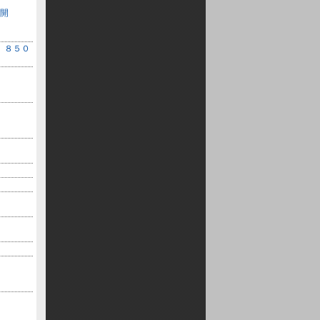
ト公開
 ８５０