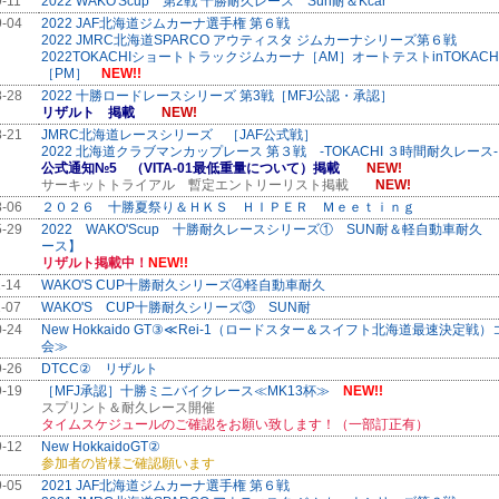
9-11
2022 WAKO'Scup 第2戦 十勝耐久レース Sun耐＆Kcar
9-04
2022 JAF北海道ジムカーナ選手権 第６戦
2022 JMRC北海道SPARCO アウティスタ ジムカーナシリーズ第６戦
2022TOKACHIショートトラックジムカーナ［AM］オートテストinTOKACH
［PM］
NEW!!
8-28
2022 十勝ロードレースシリーズ 第3戦［MFJ公認・承認］
リザルト 掲載
NEW!
8-21
JMRC北海道レースシリーズ ［JAF公式戦］
2022 北海道クラブマンカップレース 第３戦 -TOKACHI ３時間耐久レース-
公式通知№5 （VITA-01最低重量について）掲載
NEW!
サーキットトライアル 暫定エントリーリスト掲載
NEW!
8-06
２０２６ 十勝夏祭り＆ＨＫＳ ＨＩＰＥＲ Ｍｅｅｔｉｎｇ
5-29
2022 WAKO'Scup 十勝耐久レースシリーズ① SUN耐＆軽自動車耐久 
ース】
リザルト掲載中！
NEW!!
1-14
WAKO'S CUP十勝耐久シリーズ④軽自動車耐久
1-07
WAKO'S CUP十勝耐久シリーズ③ SUN耐
0-24
New Hokkaido GT③≪Rei-1（ロードスター＆スイフト北海道最速決定戦
会≫
9-26
DTCC② リザルト
9-19
［MFJ承認］十勝ミニバイクレース≪MK13杯≫
NEW!!
スプリント＆耐久レース開催
タイムスケジュールのご確認をお願い致します！（一部訂正有）
9-12
New HokkaidoGT②
参加者の皆様ご確認願います
9-05
2021 JAF北海道ジムカーナ選手権 第６戦