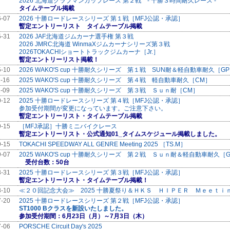
2026 北海道クラブマンカップレース 第２戦 - 十勝３時間耐久レース -
タイムテーブル掲載
6-07
2026 十勝ロードレースシリーズ 第１戦［MFJ公認・承認］
暫定エントリーリスト タイムテーブル掲載
5-31
2026 JAF北海道ジムカーナ選手権 第３戦
2026 JMRC北海道 WinmaXジムカーナシリーズ第３戦
2026TOKACHIショートトラックジムカーナ［Jr.］
暫定エントリーリスト掲載！
5-10
2026 WAKO'S cup 十勝耐久シリーズ 第１戦 SUN耐＆軽自動車耐久［G
1-16
2025 WAKO'S cup 十勝耐久シリーズ 第４戦 軽自動車耐久［CM］
1-09
2025 WAKO'S cup 十勝耐久シリーズ 第３戦 Ｓｕｎ耐［CM］
0-12
2025 十勝ロードレースシリーズ 第４戦［MFJ公認・承認］
参加受付期間が変更になっています。ご注意下さい。
暫定エントリーリスト・タイムテーブル掲載
9-15
［MFJ承認］十勝ミニバイクレース
暫定エントリーリスト・公式通知01_タイムスケジュール掲載しました。
9-15
TOKACHI SPEEDWAY ALL GENRE Meeting 2025 ［TS.M］
9-07
2025 WAKO'S cup 十勝耐久シリーズ 第２戦 Ｓｕｎ耐＆軽自動車耐久［
受付台数：50台
8-31
2025 十勝ロードレースシリーズ 第３戦［MFJ公認・承認］
暫定エントリーリスト・タイムテーブル掲載！
8-10
≪２０回記念大会≫ 2025 十勝夏祭り＆ＨＫＳ ＨＩＰＥＲ Ｍｅｅｔｉ
7-20
2025 十勝ロードレースシリーズ 第２戦［MFJ公認・承認］
ST1000 Bクラスを新設いたしました。
参加受付期間：6月23日（月）～7月3日（木）
7-06
PORSCHE Circuit Day's 2025