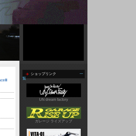
ショップリンク
一
覧
ceⅢ
UN dream factory
ガレージ ライズアップ