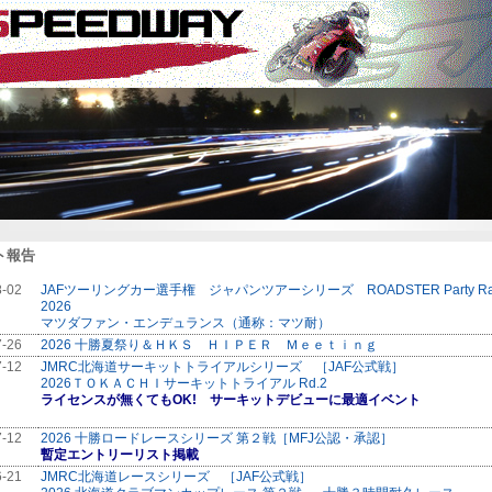
ト報告
8-02
JAFツーリングカー選手権 ジャパンツアーシリーズ ROADSTER Party Ra
2026
マツダファン・エンデュランス（通称：マツ耐）
7-26
2026 十勝夏祭り＆ＨＫＳ ＨＩＰＥＲ Ｍｅｅｔｉｎｇ
7-12
JMRC北海道サーキットトライアルシリーズ ［JAF公式戦］
2026ＴＯＫＡＣＨＩサーキットトライアル Rd.2
ライセンスが無くてもOK! サーキットデビューに最適イベント
7-12
2026 十勝ロードレースシリーズ 第２戦［MFJ公認・承認］
暫定エントリーリスト掲載
6-21
JMRC北海道レースシリーズ ［JAF公式戦］