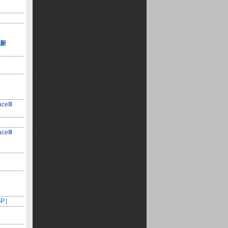
新
ceⅢ
ceⅢ
GP］