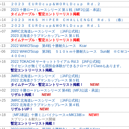
6-11
２０２３ ＥＵＲＯｃｕｐ＆ＷＯＲＬＤｃｕｐ Ｒｄ．２
5-28
2023 十勝ロードレースシリーズ 第１戦［MFJ公認・承認］
タイムテーブル・暫定エントリーリスト掲載
5-14
２０２３ ＨＫＳ ＨＩＰＥＲ ＣＨＡＬＬＥＮＧＥ Ｒｄ．１ （春）
5-13
２０２３ ＥＵＲＯｃｕｐ＆ＷＯＲＬＤｃｕｐ Ｒｄ．１
5-07
JMRC北海道レースシリーズ ［JAF公式戦］
2023 北海道クラブマンカップレース 第１戦
タイムテーブル・暫定エントリーリスト掲載
1-13
2022 WAKO'Scup 第4戦 十勝耐久レース Kcar
1-06
2022 WAKO'Scup 第3戦 ５１０ｋｍ十勝耐久レース Sun耐 ※ＣＭ
４００ｍ）
0-16
2022 TOKACHI サーキットトライアル Rd.3 [JAF公式戦]
ライセンスが無くても競技会体験ができるクローズドClassもあります。
暫定エントリーリスト掲載。
0-16
JMRC北海道レースシリーズ ［JAF公式戦］
2022 北海道クラブマンカップレース 第５戦
タイムテーブル・暫定エントリーリスト掲載！
NEW!
0-02
2022 十勝ロードレースシリーズ 第4戦［MFJ公認・承認］
リザルト掲載！
NEW!
9-25
JMRC北海道レースシリーズ ［JAF公式戦］
2022 北海道クラブマンカップレース 第４戦
リザルトUP！
NEW!
9-18
［MFJ承認］十勝ミニバイクレース≪MK13杯≫
NEW!!
スプリント＆耐久レース開催
暫定エントリーリスト掲載！