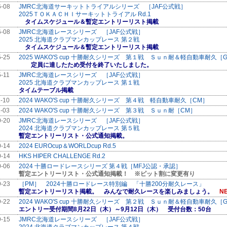
6-08
JMRC北海道サーキットトライアルシリーズ ［JAF公式戦］
2025ＴＯＫＡＣＨＩサーキットトライアル Rd.1
タイムスケジュール＆暫定エントリーリスト掲載
6-08
JMRC北海道レースシリーズ ［JAF公式戦］
2025 北海道クラブマンカップレース 第２戦
タイムスケジュール＆暫定エントリーリスト掲載
5-25
2025 WAKO'S cup 十勝耐久シリーズ 第１戦 Ｓｕｎ耐＆軽自動車耐久［
定員に達したため受付を終了いたしました。
5-11
JMRC北海道レースシリーズ ［JAF公式戦］
2025 北海道クラブマンカップレース 第１戦
タイムテーブル掲載
1-10
2024 WAKO'S cup 十勝耐久シリーズ 第４戦 軽自動車耐久［CM］
1-03
2024 WAKO'S cup 十勝耐久シリーズ 第３戦 Ｓｕｎ耐［CM］
0-20
JMRC北海道レースシリーズ ［JAF公式戦］
2024 北海道クラブマンカップレース 第５戦
暫定エントリーリスト・公式通知掲載。
0-14
2024 EUROcup＆WORLDcup Rd.5
0-14
HKS HIPER CHALLENGE Rd.2
0-06
2024 十勝ロードレースシリーズ 第４戦［MFJ公認・承認］
暫定エントリーリスト・公式通知掲載！ ※ピット割に変更有り
9-23
［PM］ 2024十勝ロードレース特別編 「十勝200分耐久レース」
暫定エントリーリスト掲載。 みんなで耐久レースを楽しみましょう。
NE
9-22
2024 WAKO'S cup 十勝耐久シリーズ 第２戦 Ｓｕｎ耐＆軽自動車耐久［
エントリー受付期間8月22日（木）～9月12日（木） 受付台数：50台
9-15
JMRC北海道レースシリーズ ［JAF公式戦］