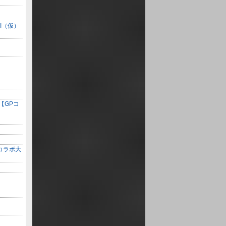
I（仮）
【GPコ
）コラボ大