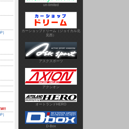
un-limited
カーショップドリーム（ジョイカル北
GP］
見西）
アスクスポーツ
アクシオン
オートランドHERO
W!!
GP］
D-Box