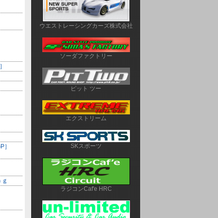
ウエストレーシングカーズ株式会社
ソーダファクトリー
P］
ピット ツー
エクストリーム
SKスポーツ
GP］
ｎｇ
ラジコンCaf'e HRC