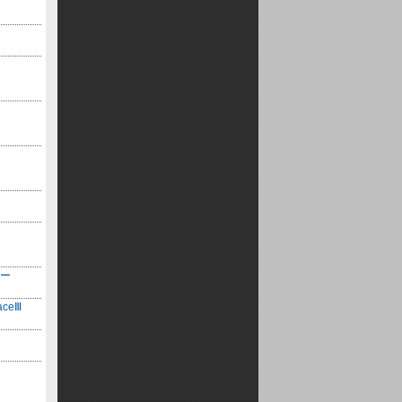
コー
ceⅢ