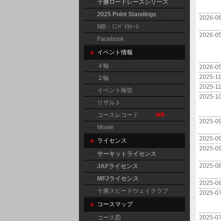
十勝ロードレースシリーズ
2025 Point Standings
2026-0
MB：ﾐﾆﾊﾞｲｸﾚｰｽ
2026-0
Facebook
イベント情報
４輪
2026-0
2025-1
２輪
2025-1
イベント報告
2025-1
リザルト
コースレコード
NR
2025-0
Movie
2025-0
ライセンス
2025-0
サーキットライセンス
2025-0
JAFライセンス
MFJライセンス
2025-0
十勝スピードウェイクラブ
2025-0
コースマップ
コース図
2025-0