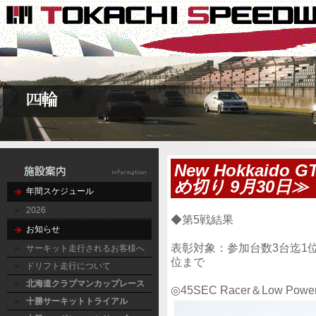
New Hokkaid
め切り 9月30日≫
年間スケジュール
2026
◆第5戦結果
お知らせ
表彰対象：参加台数3台迄1位
サーキット走行されるお客様へ
位まで
ドリフト走行について
北海道クラブマンカップレース
◎45SEC Racer＆Low Power
十勝サーキットトライアル