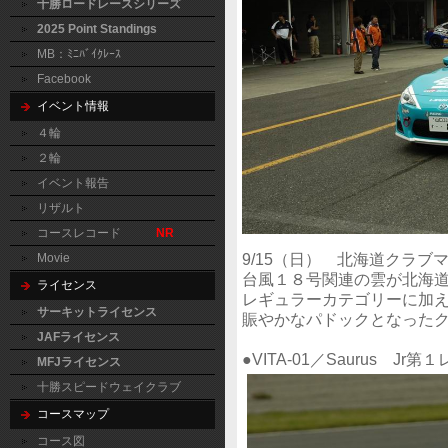
十勝ロードレースシリーズ
2025 Point Standings
MB：ﾐﾆﾊﾞｲｸﾚｰｽ
Facebook
イベント情報
４輪
２輪
イベント報告
リザルト
コースレコード
NR
9/15（日） 北海道クラ
Movie
台風１８号関連の雲が北海
ライセンス
レギュラーカテゴリーに加え、
サーキットライセンス
賑やかなパドックとなった
JAFライセンス
●VITA-01／Saurus Jr第
MFJライセンス
十勝スピードウェイクラブ
コースマップ
コース図