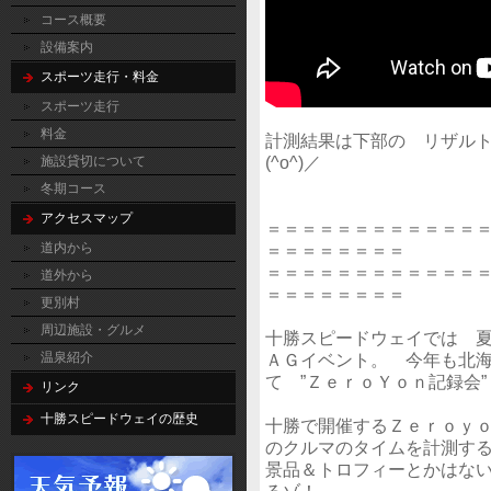
コース概要
設備案内
スポーツ走行・料金
スポーツ走行
料金
計測結果は下部の リザル
(^o^)／
施設貸切について
冬期コース
アクセスマップ
＝＝＝＝＝＝＝＝＝＝＝＝
道内から
＝＝＝＝＝＝＝＝
＝＝＝＝＝＝＝＝＝＝＝＝
道外から
＝＝＝＝＝＝＝＝
更別村
周辺施設・グルメ
十勝スピードウェイでは 
温泉紹介
ＡＧイベント。 今年も北
て ”ＺｅｒｏＹｏｎ記録会
リンク
十勝スピードウェイの歴史
十勝で開催するＺｅｒｏｙｏ
のクルマのタイムを計測する
景品＆トロフィーとかはない