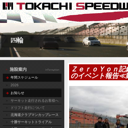
ＺｅｒｏＹｏｎ記
のイベント報告≪
年間スケジュール
2026
お知らせ
サーキット走行されるお客様へ
ドリフト走行について
北海道クラブマンカップレース
十勝サーキットトライアル