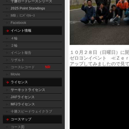
十勝ロードレースシリーズ
2025 Point Standings
MB：ﾐﾆﾊﾞｲｸﾚｰｽ
Facebook
イベント情報
４輪
２輪
１０月２８日（日曜日）に
イベント報告
ゼロヨンイベント ≪Ｚｅ
リザルト
アップしてみましたので見
コースレコード
NR
Movie
ライセンス
サーキットライセンス
JAFライセンス
MFJライセンス
十勝スピードウェイクラブ
コースマップ
コース図