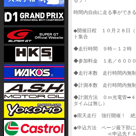
るゾ！
時間内自由に走る事ができ
◆開催日程 １０月２８日
ト集合
◆走行時間 ９時～１２時
◆参加料金 １名／６００
◆走行本数 走行時間内無
◆計測本数 走行時間内無
◆計測方法 ０ｍ光電管➡
タイムは無し）
◆雨天走行 強行開催！ 絶
◆申込方法 ページ最下部
≪申込先ＦＡＸ ０