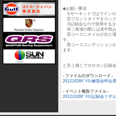
◆お願い事項
①サーキットではラインロ
②フロントタイヤをロック
③記録会なので使用するタ
④ご来場の際には道中気お
⑤コースにオイルが出た場
す。
⑥コースコンディションが
ます。
と言う感じでゼロヨン記録
- ファイルのダウンロード -
20121028ｾﾞﾛﾖﾝ練習会申込用
- イベント報告ファイル -
20121028ｾﾞﾛﾖﾝ記録会リザル