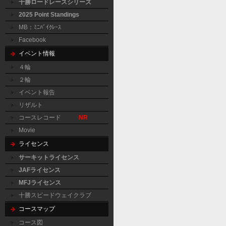
十勝ロードレースシリーズ
2025 Point Standings
MB：ﾐﾆﾊﾞｲｸﾚｰｽ
Facebook
イベント情報
４輪
２輪
イベント報告
リザルト
コースレコード
NR
Movie
ライセンス
サーキットライセンス
JAFライセンス
MFJライセンス
十勝スピードウェイクラブ
コースマップ
コース図