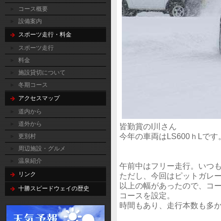
コース概要
設備案内
スポーツ走行・料金
スポーツ走行
料金
施設貸切について
冬期コース
アクセスマップ
道内から
道外から
皆勤賞のI川さん
今年の車両はLS600ｈLです
更別村
周辺施設・グルメ
温泉紹介
午前中はフリー走行。いつ
リンク
ただし、今回はピットガレー
以上の幅があったので、コー
十勝スピードウェイの歴史
コースを設定。
時間もあり、走行本数も多