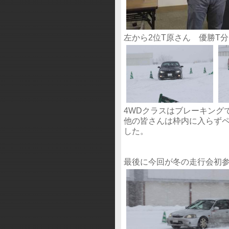
左から2位T原さん 優勝T分
4WDクラスはブレーキング
他の皆さんは枠内に入らず
した。
最後に今回が冬の走行会初