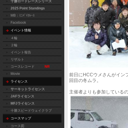
十勝ロードレースシリーズ
2025 Point Standings
MB：ﾐﾆﾊﾞｲｸﾚｰｽ
Facebook
イベント情報
４輪
２輪
イベント報告
リザルト
コースレコード
NR
Movie
前日にHCCウメさんがイン
回目の冬ムラ。
ライセンス
サーキットライセンス
主催者よりも参加している
JAFライセンス
MFJライセンス
十勝スピードウェイクラブ
コースマップ
コース図