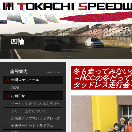
冬も走ってみない
～HCCの冬だっ
年間スケジュール
タッドレス走行会
2026
お知らせ
サーキット走行されるお客様へ
ドリフト走行について
北海道クラブマンカップレース
十勝サーキットトライアル