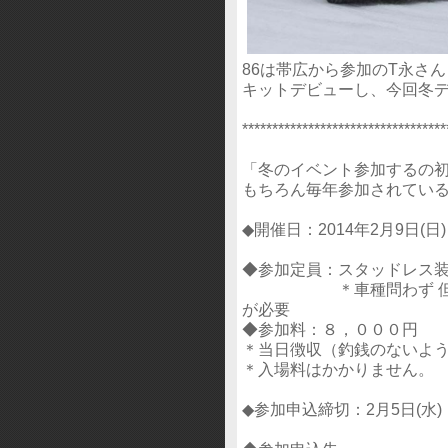
86は帯広から参加のT永さん
キットデビューし、今回冬
**********************************
「冬のイベント参加するの
もちろん毎年参加されてい
◆開催日：2014年2月9日(日)
◆参加定員：スタッドレス装
＊車種問わず 但し、
が必要
◆参加料：８，０００円
＊当日徴収（釣銭のないよ
＊入場料はかかりません。
◆参加申込締切：2月5日(水)