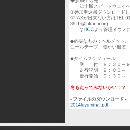
◆参加申込先
◎十勝スピードウェイ
①参加申込書ダウンロードし
②FAXが出来ない方はTEL 0155
3910@tokachi.org
◎
HCC
より管理者ウメ
◆必要なもの：ヘルメット、
ニールテープ、暖かい服装
◆タイムスケジュール
受 付 ８：３０～９
走行説明 ９：００～
走行開始 ９：３０～
冬も走ってみないかい！？
- ファイルのダウンロード -
2014fuyuminai.pdf