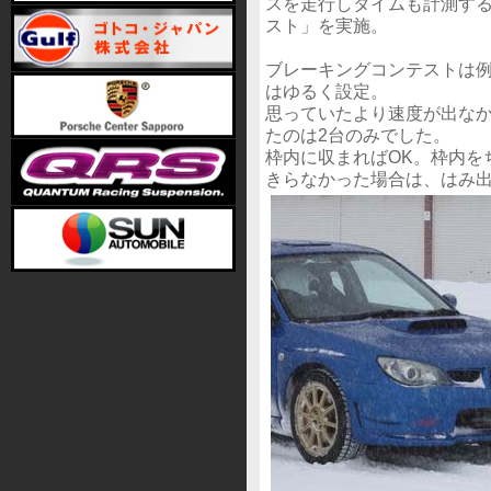
スを走行しタイムも計測す
スト」を実施。
ブレーキングコンテストは
はゆるく設定。
思っていたより速度が出な
たのは2台のみでした。
枠内に収まればOK。枠内を
きらなかった場合は、はみ