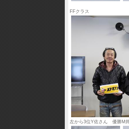
FFクラス
左から3位Y佐さん 優勝M