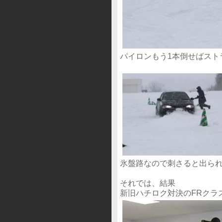
パイロンもう1本倒せばスト
氷盤路なので刺さると出ら
それでは、結果
新旧ハチロク対決のFRク