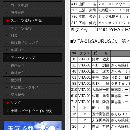
417
山田 浩
２０００ＲＰワコー
コース概要
505
三浦 康司
制動屋☆Ｖｉｔｚお
設備案内
730
本間 俊介
ネッツ札幌Ｖｉｔｚ
スポーツ走行・料金
812
下地 健史
アクシオンＥＤワコ
スポーツ走行
※タイヤ...「GOODYEAR EAG
料金
■VITA-01/SAURUS Jr. 第
施設貸切について
冬期コース
No.
クラス
氏 名
アクセスマップ
8
VITA-01
鈴木 敏夫
11
VITA-01
今野 訓昌
さくら眼科
道内から
48
VITA-01
山口 琢美
さくら Ｂ
道外から
61
VITA-01
平中 繁延
ＨＤＣ 日
更別村
88
VITA-01
坂野 研
ＯＰＴｅｃ
周辺施設・グルメ
310
VITA-01
大島雄一郎
恒志堂レー
温泉紹介
610
VITA-01
佐藤 元春
恒志堂レー
712
VITA-01
中川 隆吾
恒志堂レー
リンク
7
Jr.
田中 勝
十勝スピードウェイの歴史
16
Jr.
五十嵐弘昌
さくらＪｒ
22
Jr.
久保田尚裕
さくら眼科
26
Jr.
吉田 哲也
さくら眼科