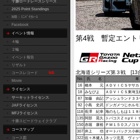
十勝ロードレースシリーズ
2025 Point Standings
MB：ﾐﾆﾊﾞｲｸﾚｰｽ
Facebook
イベント情報
第4戦 暫定エント
４輪
２輪
イベント報告
リザルト
北海道シリーズ第３戦 [13台
コースレコード
NR
No.
氏 名
車
Movie
16
橋本 元
ＡＤＶＩＣＳヤサカ
ライセンス
18
みなぴよ
ＡＤＶＩＣＳ東埼玉
サーキットライセンス
87
加藤 由記
アッシュランド３３
92
小島 史武
ドンガメつじホルモ
JAFライセンス
118
長澤 紀幸
海のもしもは１１８
MFJライセンス
135
阿部 晃久
トバコスＺｎμＶｉ
十勝スピードウェイクラブ
150
赤堀 康裕
ＰＭ１５０スノコＶ
コースマップ
307
井上 功
オートバックス小林
322
佐々木健人
ネッツ北見 ヴィッ
コース図