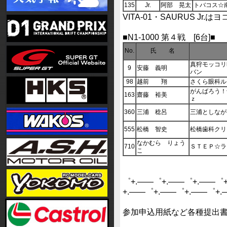
135
Jr.
阿部 晃太
トバコス☆
VITA-01・SAURUS J
■N1-1000 第４戦 [6台]■
No.
氏 名
真狩モッコリ
9
安藤 義明
バン
98
越前 翔
さくら眼科ル
がんばろう！
163
齋藤 裕美
ｚ
360
三浦 稔呂
三浦としなが
555
松橋 智史
松橋歯科クリ
なかむら りょう
710
ＳＴＥＰ☆ラ
こ
゜+.――゜+.――゜+.――゜
+.――゜+.――゜+.――゜+
参加申込用紙など各種提出