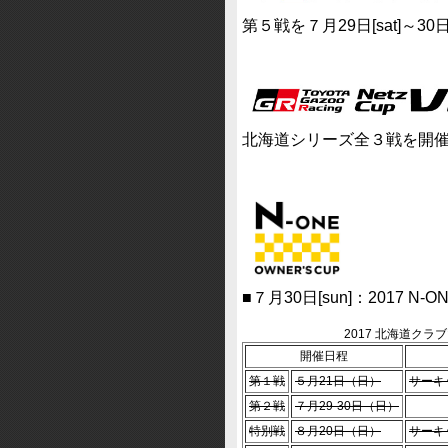
第５戦を７月29日[sat]～30
北海道シリーズ全３戦を開
■７月30日[sun]：2017 N-
2017 北海道ク
開催日程
第１戦
５月21日（日）
サーキ
第２戦
７月29-30日（日）
特別戦
８月20日（日）
サーキ