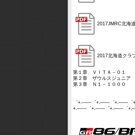
2017JMRC
2017北海道ク
第１章 ＶＩＴＡ－０１
第２章 ザウルスジュニア
第３章 Ｎ１－１０００
゜+.――゜+.――゜+.――゜
+.――゜+.――゜+.――゜+