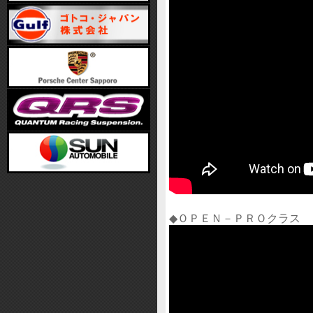
◆ＯＰＥＮ－ＰＲＯクラス