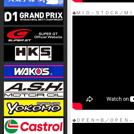
◆ＭＩＤ－ＳＴＯＣＫ／ＭＩ
◆ＯＰＥＮーＢ／ＯＰＥＮ－