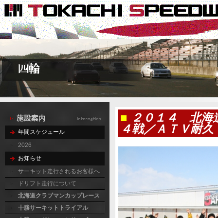
■
２０１４ 北海
４戦／ＡＴＶ耐久
年間スケジュール
2026
お知らせ
サーキット走行されるお客様へ
ドリフト走行について
北海道クラブマンカップレース
十勝サーキットトライアル