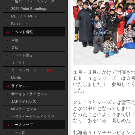
十勝ロードレースシリーズ
2025 Point Standings
MB：ﾐﾆﾊﾞｲｸﾚｰｽ
Facebook
イベント情報
４輪
２輪
イベント報告
リザルト
コースレコード
NR
１月～３月にかけて開催さ
Ｅｋｉｎｇシリーズ は３
Movie
いたしました！ 参加して
ライセンス
した。
サーキットライセンス
２０１４年シーズンは雪不
JAFライセンス
さかの中止となってしまい
MFJライセンス
なったことにより今まで以
十勝スピードウェイクラブ
なり、あるいみ 楽しめた
コースマップ
北海道ＡＴＶチャンピオンシ
コース図