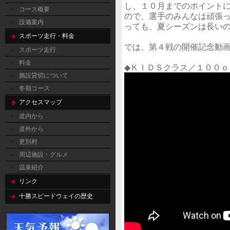
し、１０月までのポイントに
コース概要
ので、選手のみんなは頑張
設備案内
っても、夏シーズンは長い
スポーツ走行・料金
では、第４戦の開催記念動
スポーツ走行
料金
◆ＫＩＤＳクラス／１００ｏ
施設貸切について
冬期コース
アクセスマップ
道内から
道外から
更別村
周辺施設・グルメ
温泉紹介
リンク
十勝スピードウェイの歴史