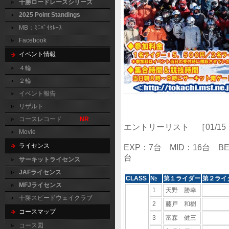
十勝ロードレースシリーズ
2025 Point Standings
MB：ﾐﾆﾊﾞｲｸﾚｰｽ
Facebook
イベント情報
４輪
２輪
イベント報告
リザルト
コースレコード
NR
エントリーリスト ［01/15 
Movie
ライセンス
EXP：7台 MID：16台 B
台
サーキットライセンス
JAFライセンス
CLASS
№
第１ライダー
第２ライ
MFJライセンス
1
天野 勝幸
十勝スピードウェイクラブ
2
藤戸 和樹
コースマップ
3
富森 健三
コース図