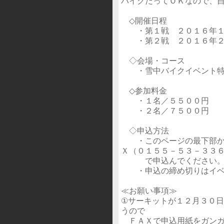
バイクだってＯＫなので、
◇開催日程
・第１戦 ２０１６年１
・第２戦 ２０１６年２
◇会場・コース
・雪中バイクイベント特
◇参加料金
・１名／５５００円
・２名／７５００円
◇申込方法
・このページの最下部から
Ｘ（０１５５－５３－３３
で申込んでください
・申込の締め切りはイベ
≪お願い事項≫
①サーキットが１２月３０
うので
ＦＡＸで申込用紙をガンガ