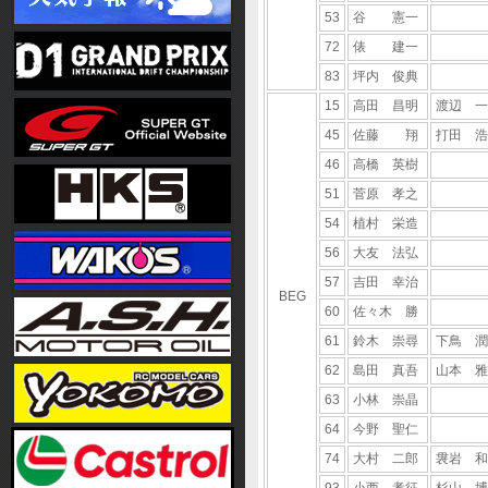
53
谷 憲一
72
俵 建一
83
坪内 俊典
15
高田 昌明
渡辺 一
45
佐藤 翔
打田 浩
46
高橋 英樹
51
菅原 孝之
54
植村 栄造
56
大友 法弘
57
吉田 幸治
BEG
60
佐々木 勝
61
鈴木 崇尋
下鳥 潤
62
島田 真吾
山本 雅
63
小林 崇晶
64
今野 聖仁
74
大村 二郎
袰岩 和
93
小西 孝征
杉山 博