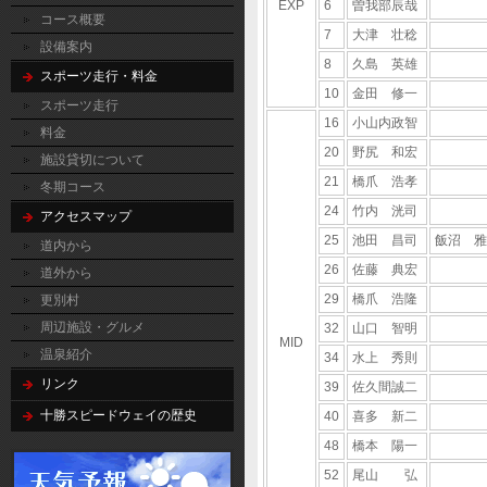
EXP
6
曽我部辰哉
コース概要
7
大津 壮稔
設備案内
8
久島 英雄
スポーツ走行・料金
10
金田 修一
スポーツ走行
16
小山内政智
料金
20
野尻 和宏
施設貸切について
21
橋爪 浩孝
冬期コース
24
竹内 洸司
アクセスマップ
25
池田 昌司
飯沼 雅
道内から
26
佐藤 典宏
道外から
29
橋爪 浩隆
更別村
周辺施設・グルメ
32
山口 智明
MID
温泉紹介
34
水上 秀則
リンク
39
佐久間誠二
十勝スピードウェイの歴史
40
喜多 新二
48
橋本 陽一
52
尾山 弘