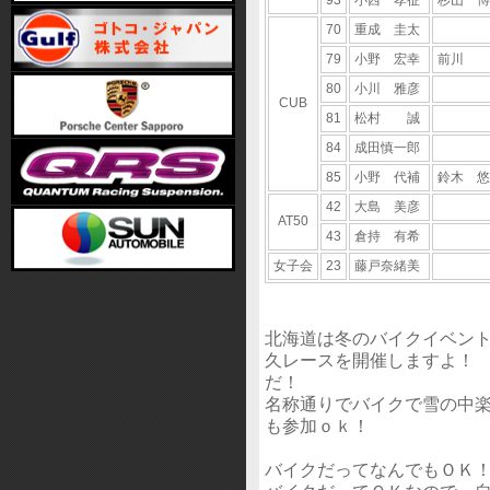
70
重成 圭太
79
小野 宏幸
前川 
80
小川 雅彦
CUB
81
松村 誠
84
成田慎一郎
85
小野 代補
鈴木 悠
42
大島 美彦
AT50
43
倉持 有希
女子会
23
藤戸奈緒美
北海道は冬のバイクイベン
久レースを開催しますよ！
だ！
名称通りでバイクで雪の中
も参加ｏｋ！
バイクだってなんでもＯＫ