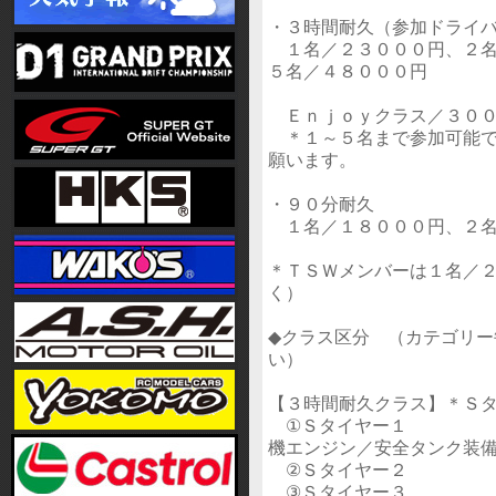
・３時間耐久（参加ド
１名／２３０００円、２名
５名／４８０００円
Ｅｎｊｏｙクラス／３００
＊１～５名まで参加可能で
願います。
・９０分耐久
１名／１８０００円、２名
＊ＴＳＷメンバーは１名／
く）
◆クラス区分 （カテゴリ
い）
【３時間耐久クラス】＊Ｓ
①Ｓタイヤー１ ２０
機エンジン／安全タンク装
②Ｓタイヤー２ １８
③Ｓタイヤー３ １６