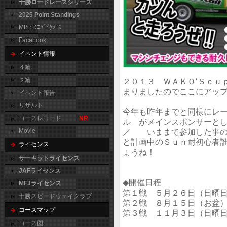
十勝ロードレースシリーズ
2025 Point Standings
MB：ﾐﾆﾊﾞｲｸﾚｰｽ
Facebook
イベント情報
４輪
２０１３ ＷＡＫＯ‘Ｓｃｕ
２輪
まりましたのでここにアッ
イベント報告
リザルト
今年も昨年までと同様にレ
コースレコード
NR
ル がメインスポンサーとして
／ いままで参加した事の
Movie
と計画中のＳｕｎ耐初心者
ライセンス
ょうね！
サーキットライセンス
JAFライセンス
◆開催日程
MFJライセンス
第１戦 ５月２６日（日曜
十勝スピードウェイクラブ
第２戦 ８月１５日（お盆
コースマップ
第３戦 １１月３日（日曜
コース図