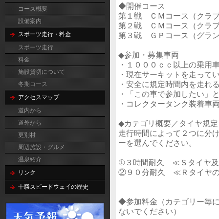
◆開催コース
コース概要
第１戦 ＣＭコース（クラ
設備案内
第２戦 ＣＭコース（クラ
第３戦 ＧＰコース（グラ
スポーツ走行・料金
スポーツ走行
◆参加・募集車両
料金
・１０００ｃｃ以上の乗用
施設貸切について
・現在サーキットを走って
・安全に規定時間内を走れ
冬期コース
・「この車で参加したい」
アクセスマップ
・コレクタータンク装着車
道内から
◆カテゴリ概要／タイヤ規定
道外から
走行時間によって２つに分
更別村
ーを選んでください。
周辺施設・グルメ
温泉紹介
①３時間耐久 ≪Ｓタイヤ
②９０分耐久 ≪Ｒタイヤ
リンク
十勝スピードウェイの歴史
◆参加料金（カテゴリー毎
ないでください）