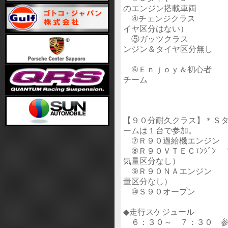
のエンジン搭載車両
④チェンジクラス 参加
イヤ区分はない）
⑤ガッツクラス １人
ンジン＆タイヤ区分無し
⑥Ｅｎｊｏｙ＆初心者 順
チーム
＊Ｅｎｊｏｙは
＊５分間×４回
【９０分耐久クラス】＊Ｓ
ームは１台で参加。
⑦Ｒ９０過給機エンジン 
⑧Ｒ９０ＶＴＥＣｴﾝｼﾞﾝ
気量区分なし）
⑨Ｒ９０ＮＡエンジン ラ
量区分なし）
⑩Ｓ９０オープン Ｓタ
◆走行スケジュール
６：３０～ ７：３０ 参