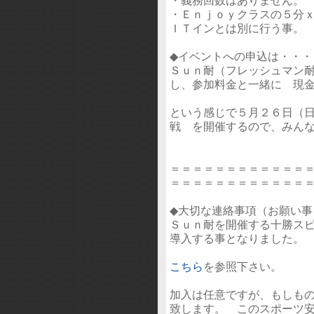
・Ｅｎｊｏｙクラスの５分
ＩＴインとは別に行う事
◆イベントへの申込は・・・
Ｓｕｎ耐（フレッシュマン
し、参加料金と一緒に 現
という感じで５月２６日（日
戦 を開催するので、みん
＝＝＝＝＝＝＝＝＝＝＝＝
＝＝＝＝＝＝＝＝＝＝＝＝
◆大切な連絡事項（お願い事
Ｓｕｎ耐を開催する十勝スピ
導入する事となりました。
こちら
を参照下さい。
加入は任意ですが、もしもの
致します。 このスポーツ