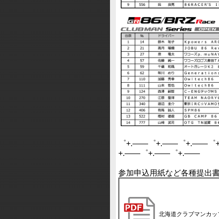
゜+.――゜+.――゜+.――゜
+.――゜+.――゜+.――
参加申込用紙など各種提出
北海道クラブマンカッ