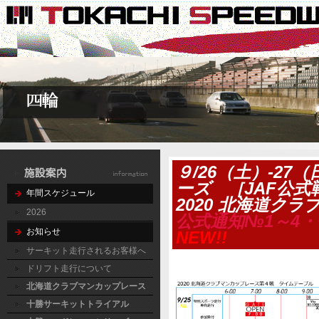
９/26（土）-27
ーズ ［JAF公式
年間スケジュール
2020 北海道ク
2026
公式通知№1～4
お知らせ
NEW!!
サーキット走行されるお客様へ
ドリフト走行について
北海道クラブマンカップレース
十勝サーキットトライアル