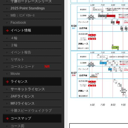
十勝ロードレースシリーズ
2025 Point Standings
MB：ﾐﾆﾊﾞｲｸﾚｰｽ
Facebook
イベント情報
４輪
２輪
イベント報告
リザルト
コースレコード
NR
Movie
ライセンス
サーキットライセンス
JAFライセンス
MFJライセンス
十勝スピードウェイクラブ
コースマップ
コース図