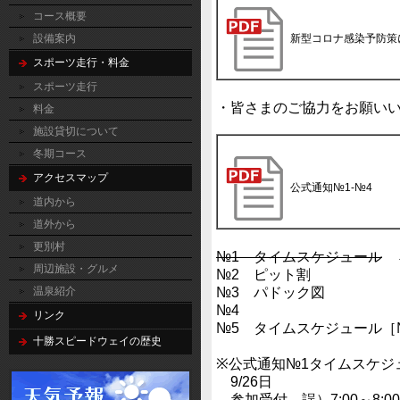
コース概要
設備案内
新型コロナ感染予防策
スポーツ走行・料金
スポーツ走行
・皆さまのご協力をお願い
料金
施設貸切について
冬期コース
アクセスマップ
公式通知№1-№4
道内から
道外から
更別村
№1 タイムスケジュール
←
周辺施設・グルメ
№2 ピット割
№3 パドック図
温泉紹介
№4
リンク
№5 タイムスケジュール［
十勝スピードウェイの歴史
※公式通知№1タイムスケジ
9/26日
参加受付 誤）7:00～8:00