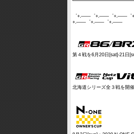
゜+.――゜+.――゜+.――゜
+.――゜+.――゜+.――
第４戦を6月20日[sat]-21日
北海道シリーズ全３戦を開