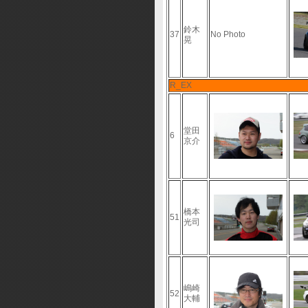
鈴木
37
No Photo
晃
R_EX
堂田
6
京介
橋本
51
光司
嶋崎
52
大輔