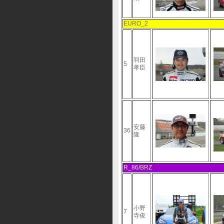
EURO_2
羽田
5
孝臣
安藤
36
隆
R_86/BRZ
小野
7
寺俊