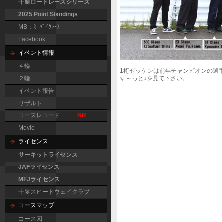
十勝ロードレースシリーズ
2025 Point Standings
MB：ﾐﾆﾊﾞｲｸﾚｰｽ
Facebook
イベント情報
４輪
1桁ゼッケンは前年チャンピオンの選
２輪
ず～っと↓を見て下さい。
イベント報告
リザルト
コースレコード
NR
Movie
ライセンス
サーキットライセンス
JAFライセンス
MFJライセンス
十勝スピードウェイクラブ
コースマップ
コース図