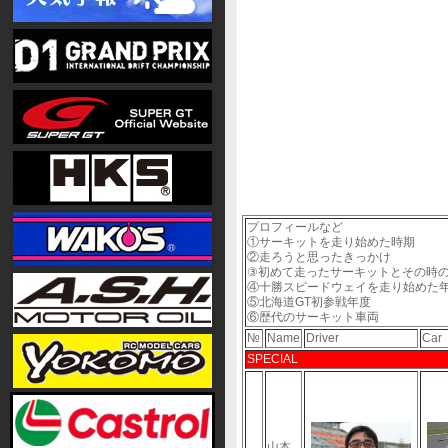
プロフィールなど
①サーキットを走り始めた時期
②走ろうと思ったきっかけ
③初めて走ったサーキットとその時
④十勝スピードウェイを走り始めた
⑤北海道GT初参戦年度
⑥歴代のサーキット車両
№
Name
Driver
Car
SPECIAL
山本