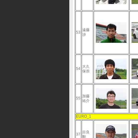
遠藤
53
渉
大久
54
保崇
加藤
55
祐介
EURO_1
目良
37
剛