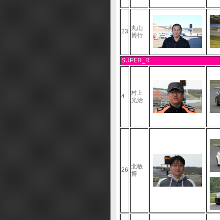
丸山
23
博行
SUPER_R
村上
4
光治
北敏
26
博