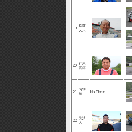
松前
19
文夫
神尾
20
真輝
向智
21
No Photo
輝
熊清
22
人