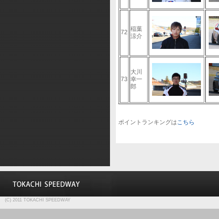
稲葉
72
涼介
大川
73
幸一
郎
ポイントランキングは
こちら
(C) 2011 TOKACHI SPEEDWAY