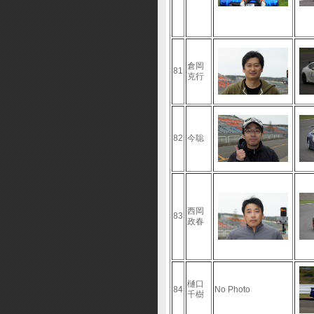
倉岡
81
克行
82
今聡
西岡
83
政春
樋口
84
No Photo
千樹