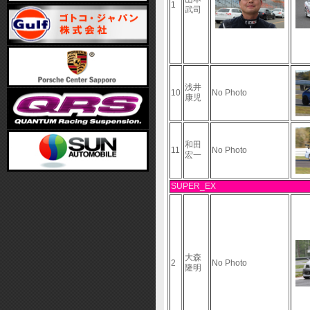
1
武司
浅井
10
No Photo
康児
和田
11
No Photo
宏一
SUPER_EX
大森
2
No Photo
隆明