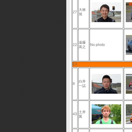
大林
27
旭
遠藤
22
No photo
嵩之
EX
白井
8
一誌
土井
43
翼