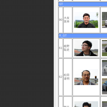
GT
大友
90
英幸
R_GT
植野
61
聡史
松田
62
達明