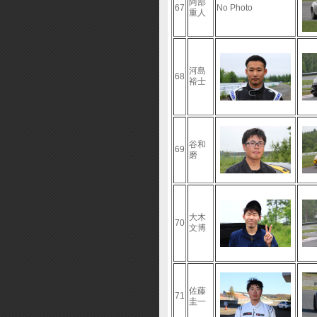
阿部
67
No Photo
重人
河島
68
裕士
谷和
69
磨
大木
70
文博
佐藤
71
圭一