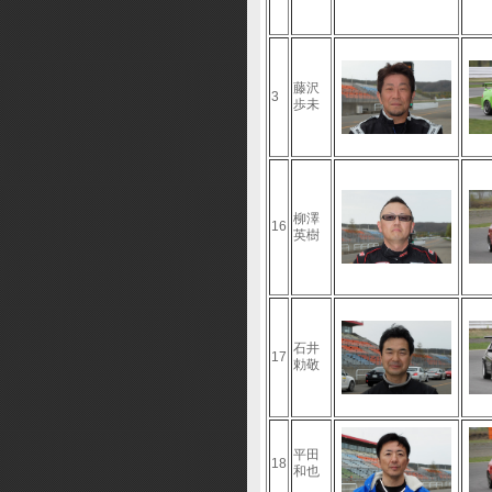
藤沢
3
歩未
柳澤
16
英樹
石井
17
勅敬
平田
18
和也