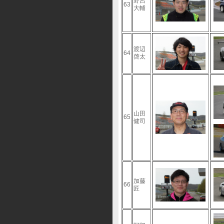
野呂
63
大輔
渡辺
64
啓太
山田
65
健司
加藤
66
匠