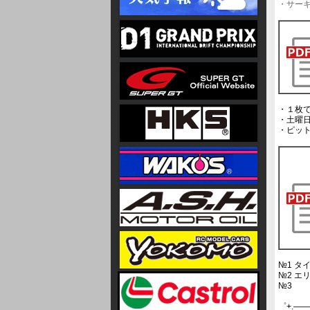
・サー
・１枚
・土曜
・ピッ
№1 タ
№2 
№3
゜+.――