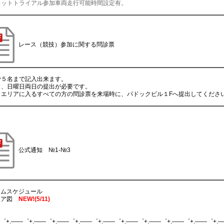
キットトライアル参加車両走行可能時間設定有。
レース（競技）参加に関する問診票
で５名まで記入出来ます。
日、日曜日両日の提出が必要です。
トエリアに入るすべての方の問診票を来場時に、パドックビル１Fへ提出してくださ
公式通知 №1-№3
イムスケジュール
エリア図
NEW!(5/11)
゜+.――゜+.――゜+.――゜+.――゜+.――゜+.――゜+.――゜+.――゜+.――゜+.