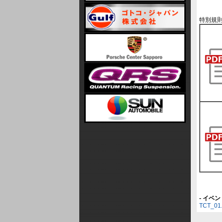
特別規
- イベ
TCT_01.