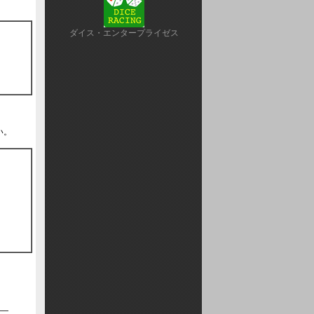
ダイス・エンタープライゼス
い。
――