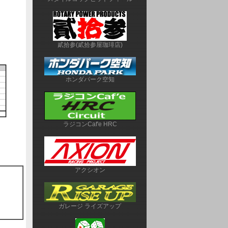
貳拾参(貳拾参屋珈琲店)
ホンダパーク空知
ラジコンCaf'e HRC
アクシオン
ガレージ ライズアップ