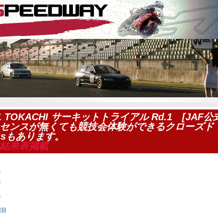
21 TOKACHI サーキットトライアル Rd.1 [JAF公
センスが無くても競技会体験ができるクローズド
assもあります。
結果表掲載
T
果
果
回目