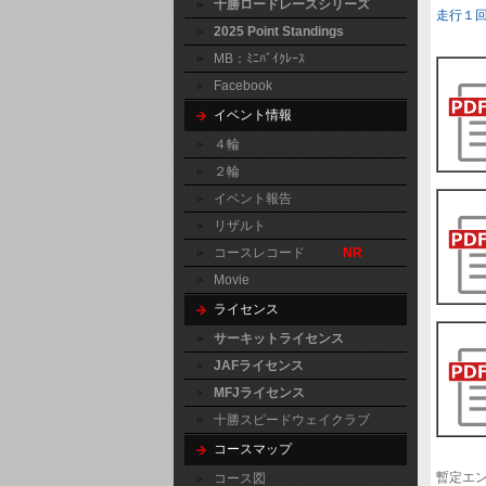
十勝ロードレースシリーズ
走行１
2025 Point Standings
MB：ﾐﾆﾊﾞｲｸﾚｰｽ
Facebook
イベント情報
４輪
２輪
イベント報告
リザルト
コースレコード
NR
Movie
ライセンス
サーキットライセンス
JAFライセンス
MFJライセンス
十勝スピードウェイクラブ
コースマップ
暫定エ
コース図