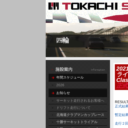
20
ライ
年間スケジュール
Cl
正式
2026
お知らせ
サーキット走行されるお客様へ
RESUL
正式結
ドリフト走行について
北海道クラブマンカップレース
暫定結
十勝サーキットトライアル
走行２