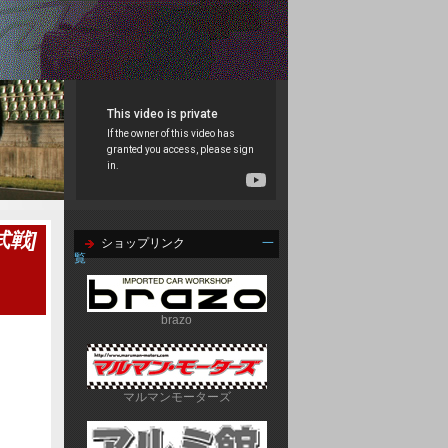
式戦]
ショップリンク
一
覧
brazo
マルマンモーターズ