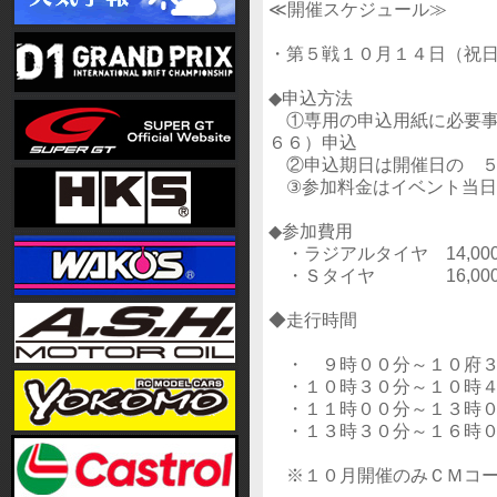
≪開催スケジュール≫
・第５戦１０月１４日（祝日
◆申込方法
①専用の申込用紙に必要事
６６）申込
②申込期日は開催日の ５
③参加料金はイベント当日
◆参加費用
・ラジアルタイヤ 14,000
・Ｓタイヤ 16,000
◆走行時間
・ ９時００分～１０府３
・１０時３０分～１０時４
・１１時００分～１３時０
・１３時３０分～１６時０
※１０月開催のみＣＭコ