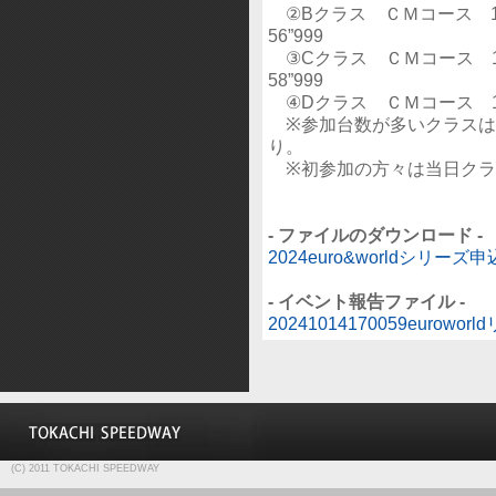
②Bクラス ＣＭコース 1’37”
56”999
③Cクラス ＣＭコース 1’41
58”999
④Dクラス ＣＭコース 1’
※参加台数が多いクラスは
り。
※初参加の方々は当日クラ
- ファイルのダウンロード -
2024euro&worldシリーズ申
- イベント報告ファイル -
20241014170059euroworl
(C) 2011 TOKACHI SPEEDWAY