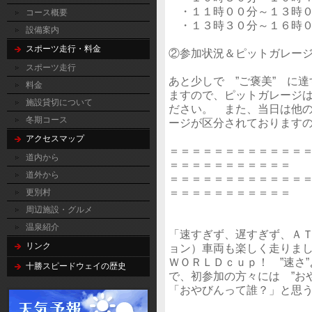
・１１時００分～１３時０
コース概要
・１３時３０分～１６時０
設備案内
スポーツ走行・料金
②参加状況＆ピットガレー
スポーツ走行
あと少しで ”ご褒美” に
料金
ますので、ピットガレージ
施設貸切について
ださい。 また、当日は他
冬期コース
ージが区分されております
アクセスマップ
＝＝＝＝＝＝＝＝＝＝＝＝
道内から
＝＝＝＝＝＝＝＝＝＝＝
道外から
＝＝＝＝＝＝＝＝＝＝＝＝
＝＝＝＝＝＝＝＝＝＝＝
更別村
周辺施設・グルメ
温泉紹介
「速すぎず、遅すぎず、Ａ
リンク
ョン）車両も楽しく走りま
ＷＯＲＬＤｃｕｐ！ ”速さ
十勝スピードウェイの歴史
で、初参加の方々には ”お
「おやびんって誰？」と思う