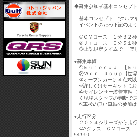
◆募集参加者基本コンセプ
基本コンセプト ”クルマを
イベントのため下記のよう
①ＣＭコース １分３２秒
②Ｊｒコース ０分５１秒
③上記規定タイムで "楽
●募集車輌
①Ｅｕｒｏｃｕｐ 【Ｅｕ
②Ｗｏｒｌｄｃｕｐ【世界
③オープンカーは４点式以
※詳しくはサーキットにお
④サイレンサー装着車輌（
※現場スタッフの判断で走
⑤車検の無い車輌の参加は
●走行区分
２０２４シリーズから走
①Aクラス ＣＭコース 1’32”
54”999