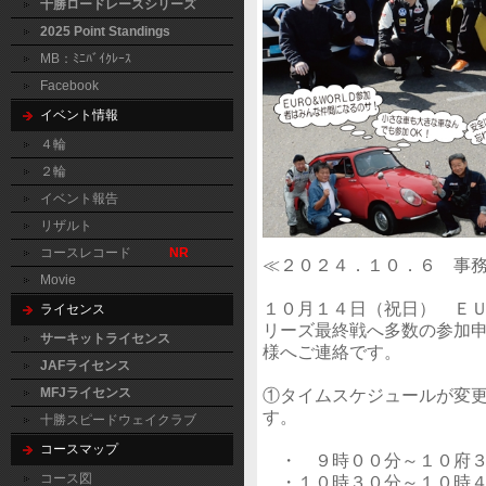
十勝ロードレースシリーズ
2025 Point Standings
MB：ﾐﾆﾊﾞｲｸﾚｰｽ
Facebook
イベント情報
４輪
２輪
イベント報告
リザルト
コースレコード
NR
≪２０２４．１０．６ 事
Movie
１０月１４日（祝日） Ｅ
ライセンス
リーズ最終戦へ多数の参加
サーキットライセンス
様へご連絡です。
JAFライセンス
①タイムスケジュールが変
MFJライセンス
す。
十勝スピードウェイクラブ
コースマップ
・ ９時００分～１０府３
コース図
・１０時３０分～１０時４