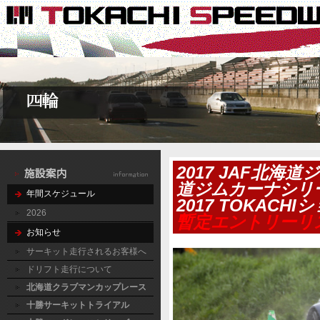
2017 JAF北海
道ジムカーナシリ
年間スケジュール
2017 TOKAC
2026
暫定エントリーリ
お知らせ
サーキット走行されるお客様へ
ドリフト走行について
北海道クラブマンカップレース
十勝サーキットトライアル