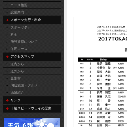
コース概要
設備案内
スポーツ走行・料金
スポーツ走行
料金
施設貸切について
冬期コース
アクセスマップ
道内から
道外から
更別村
周辺施設・グルメ
温泉紹介
リンク
十勝スピードウェイの歴史