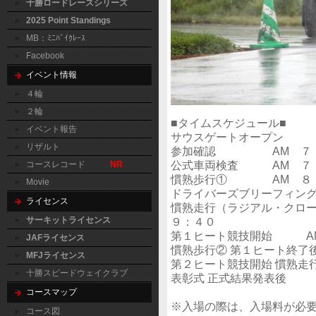
十勝ロードレースシリーズ
2025 Point Standings
MB：ﾐﾆﾊﾞｲｸﾚｰｽ
Facebook
イベント情報
４輪
２輪
■タイムスケジュール■
イベント報告
サウスゲートオープン 
リザルト
参加確認 AM ７：０
公式車両検査 AM ７：
コースレコード
NR
慣熟歩行① AM ８：
Movie
ドライバーズブリーフィン
ライセンス
慣熟走行（ラジアル・クロ
サーキットライセンス
９：４０
第１ヒート競技開始 A
JAFライセンス
慣熟歩行② 第１ヒート終了
MFJライセンス
第２ヒート競技開始 慣熟走
十勝スピードウェイクラブ
表彰式 正式結果発表後
コースマップ
※入場の際は、入場料が必要で
コース図