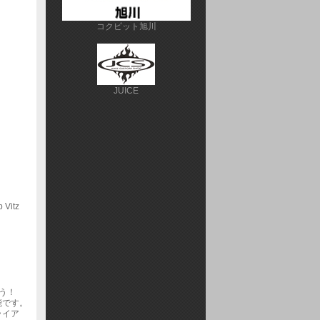
コクピット旭川
JUICE
itz
う！
能です。
ライア