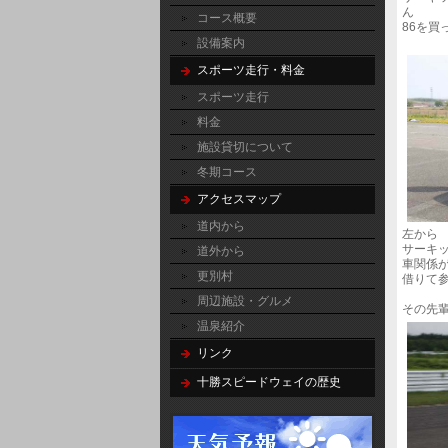
ん
コース概要
86を買
設備案内
スポーツ走行・料金
スポーツ走行
料金
施設貸切について
冬期コース
アクセスマップ
道内から
左から
サーキ
道外から
車関係
更別村
借りて
周辺施設・グルメ
その先輩
温泉紹介
リンク
十勝スピードウェイの歴史