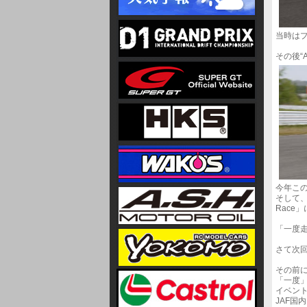
当時は
その後“
今年この
そして、
Race
「一度
さて次回
その前に
「一度
イベン
JAF