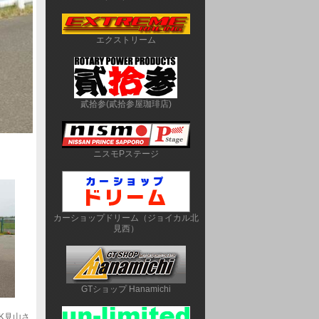
エクストリーム
貳拾参(貳拾参屋珈琲店)
ニスモPステージ
カーショップドリーム（ジョイカル北
見西）
GTショップ Hanamichi
K見山さ