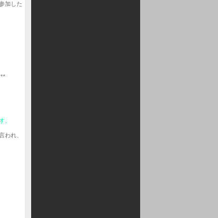
参加した
***
す。
言われ、