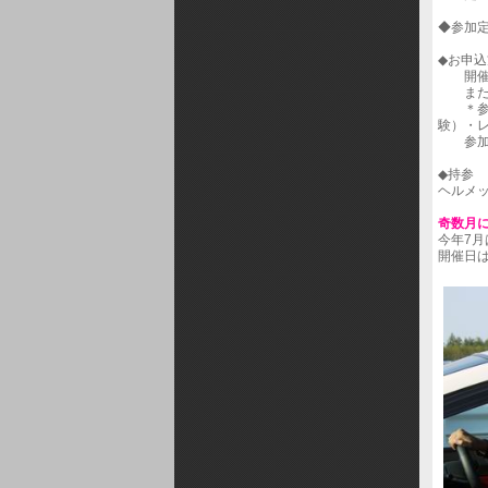
◆参加定
◆お申
開催3日前
また
＊参加予
験）・
参加申
◆持参
ヘルメ
奇数月
今年7月
開催日は