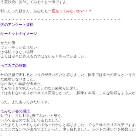
いう競技会に参加してみるのも一考ですよ。
ご覧になった皆さん、
あなたも
一度走ってみないかい！？
＊＊＊＊＊＊＊＊＊＊＊＊＊＊＊＊＊＊＊＊＊＊＊＊＊＊＊＊＊＊＊＊＊＊
の方のアンケート抜粋
のサーキットのイメージ
りがたい所
ーツカー等しか走れない
では体験できない場所
道よりは安全に走れるのではないかと思っていました。
走ってみての感想
い
自分の意思で走れるという点が良い所だと感じました。同乗では本当の走りというの
重な経験となりました。
では出来ない体験が出来た。
してみて今まで味わったことのない経験が出来た。
道では走れない走りが出来て大変楽しかった。（同乗）本当にこんな運転をする人が
かった。また走ってみたいです。
ってみない会の感想
満足です。月に1回は来てみたいと思う。
レベルで走るので安心して走れました。
ていたよりもハードなものであったかなと感じました。でも自分の走り方次第ですよ
したことのない事が出来て楽しかった。少し疲れました。シフトの使い方を勉強した
た。