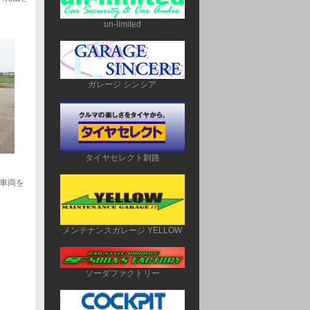
un-limited
ガレージ シンシア
タイヤセレクト釧路
車両を
メンテナンスガレージ YELLOW
ソーダファクトリー