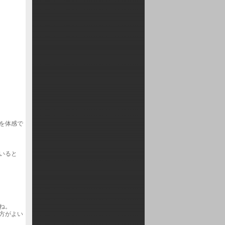
を体感で
いると
ね。
方がよい