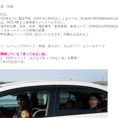
員：30名
込方法：
までに電話予約（0155-52-3910)もしくはメール（tis-goto-3910@tokachi.or
は、
HCC HP
より管理者ウメへメール下さい。
約の際、氏名・住所・電話番号・参加車両・参加コース（STAGE1orSTAGE2o
レンタルヘルメットの有無が必要
込書はイベント当日ご記入いただきます。印鑑もお忘れなく。
ット・レーシンググローブ・長袖・長ズボン・ガムテープ・ビニールテープ
に開催している『走ってみない会』
は、1DAYイベント『みんなで走ってみない会』を開催！
7月27日(日)です。