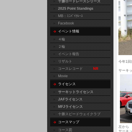
十勝ロードレースシリーズ
2025 Point Standings
MB：ﾐﾆﾊﾞｲｸﾚｰｽ
Facebook
イベント情報
４輪
２輪
イベント報告
リザルト
今年1
コースレコード
NR
サーキ
Movie
ライセンス
サーキットライセンス
JAFライセンス
MFJライセンス
十勝スピードウェイクラブ
コースマップ
左から
コース図
サーキ