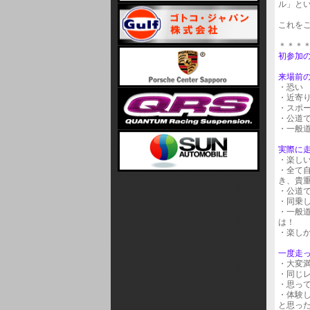
ル」と
これを
＊＊＊
初参加
来場前
・恐い
・近寄
・スポ
・公道
・一般
実際に
・楽し
・全て
き、貴
・公道
・同乗
・一般
は！
・楽し
一度走
・大変
・同じ
・思っ
・体験
と思っ