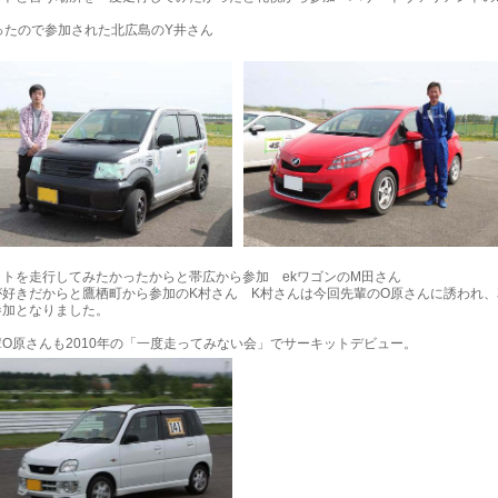
ったので参加された北広島のY井さん
ットを走行してみたかったからと帯広から参加 ekワゴンのM田さん
が好きだからと鷹栖町から参加のK村さん K村さんは今回先輩のO原さんに誘われ、
参加となりました。
O原さんも2010年の「一度走ってみない会」でサーキットデビュー。