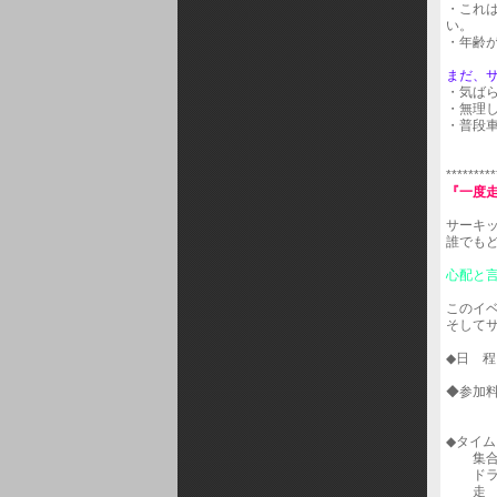
・これ
い。
・年齢
まだ、
・気ば
・無理
・普段
*********
『一度
サーキ
誰でも
心配と
このイ
そして
◆日 程
◆参加料
ステー
◆タイ
集合(受
ドライ
走 行：