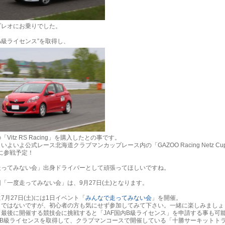
プレオにお乗りでした。
A級ライセンス”を取得し、
「Vitz RS Racing」を購入したとの事です。
いよいよ公式レース北海道クラブマンカップレース内の「GAZOO Racing Netz Cup V
」に参戦予定！
走ってみない会」出身ドライバーとして頑張ってほしいですね。
「一度走ってみない会」は、9月27日(土)となります。
7月27日(土)には1日イベント「
みんなで走ってみない会
」を開催。
」ではないですが、初心者の方も気にせず参加してみて下さい。一緒に楽しみましょ
ト最後に開催する競技会に挑戦すると「JAF国内B級ライセンス」を申請する事も可
国内B級ライセンスを取得して、クラブマンコースで開催している「十勝サーキットト