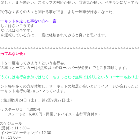
は楽しく、また来たい。スタッフの対応が良い。雰囲気が良い。ベテランになっても
が関係なく多くの人々と関わる事ができ、より一層車が好きになった。
サーキットを走った事ない方へ一言
らしにはさいこうです。
しなければ安全です。
車を運転している方は、一度は経験されてみると良いと思います。
*****************************************************************************************
走ってみない会』
ットを一度走ってみよう！という走行会。
どの車（オープンカーは4点式以上のロールバーが必要）でもご参加頂けます。
言う方には走行会参加ではなく、ちょっとだけ無料でお試しというコーナーもありま
ベント毎年多くの方が体験し、サーキットの敷居が高いというイメージが変わったと
サーキット走行の魅力にハマっています。
：第1回5月24日（土）、第2回9月27日(土)
：ステージ１ 4,300円
ジ2 6,400円（同乗アドバイス・走行写真付き）
ムスケジュール
付)：11：30～
バーズミーティング：12:30
13:00～