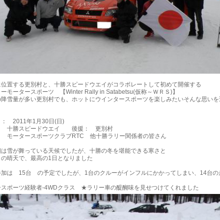
に位置する更別村と、十勝スピードウエイがコラボレートして初めて開催する
モータースポーツ 【Winter Rally in Satabetsu(仮称～ＷＲＳ)】
の降雪量が多い更別村でも、ホットにウインタースポーツを楽しみたいそんな思いを
。
： 2011年1月30日(日)
： 十勝スピードウエイ 後援： 更別村
： モータースポーツクラブRTC 他十勝ラリー関係者の皆さん
 朝は雪が舞っている天候でしたが、十勝の冬を堪能できる寒さと
らの晴天で、最高の1日となりました
加は 15台 の予定でしたが、1台のクルーがインフルにかかってしまい、14台の
ースポーツ経験者-4WDクラス ★ラリー車の醍醐味を見せつけてくれました