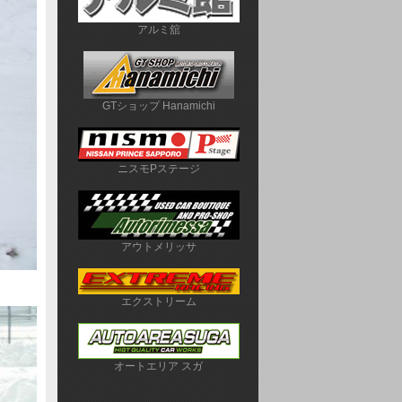
アルミ舘
GTショップ Hanamichi
ニスモPステージ
アウトメリッサ
エクストリーム
オートエリア スガ