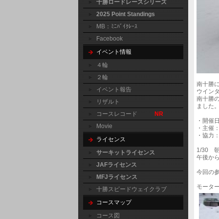
十勝ロードレースシリーズ
2025 Point Standings
MB：ﾐﾆﾊﾞｲｸﾚｰｽ
Facebook
イベント情報
４輪
２輪
南十勝
イベント報告
ウインター
南十勝
リザルト
ました
コースレコード
NR
・開催日
Movie
・主催
・協力
ライセンス
1/30
サーキットライセンス
午後か
JAFライセンス
今回の参
MFJライセンス
モータ
十勝スピードウェイクラブ
コースマップ
コース図