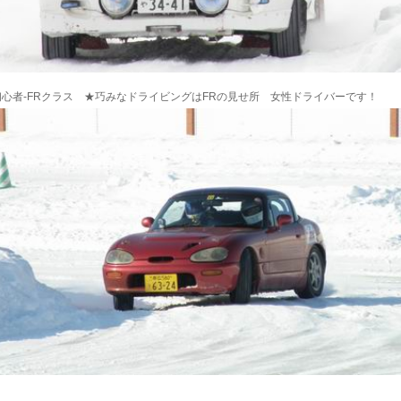
心者-FRクラス ★巧みなドライビングはFRの見せ所 女性ドライバーです！