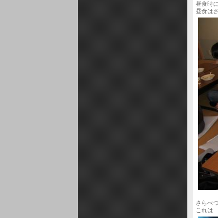
昼食時
昼食は
さらべ
これは 