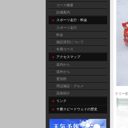
コース概要
設備案内
スポーツ走行・料金
スポーツ走行
料金
施設貸切について
冬期コース
アクセスマップ
道内から
道外から
更別村
周辺施設・グルメ
温泉紹介
ラリー初
リンク
十勝スピードウェイの歴史