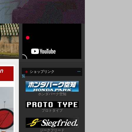
 ｉｎ
ショップリンク
一
覧
ホンダパーク空知
プロトタイプ
ジークフリード