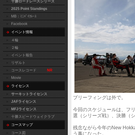
十勝ロードレースシリーズ
2025 Point Standings
MB：ﾐﾆﾊﾞｲｸﾚｰｽ
Facebook
イベント情報
４輪
２輪
イベント報告
リザルト
コースレコード
NR
Movie
ライセンス
サーキットライセンス
ブリーフィングは外で。
JAFライセンス
今回のスケジュールは、フリ
MFJライセンス
選（シリーズ戦）、決勝（シ
十勝スピードウェイクラブ
コースマップ
残念ながら今年のNew Hok
コース図
う事になった。