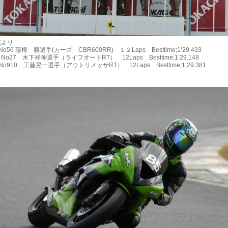
左より
56 藤根 勝選手(カーズ CBR600RR) １２Laps Besttime;1’29.433
27 木下祥伸選手（ライフオートRT） 12Laps Besttime;1’29.148
910 工藤晃一選手（アウトリメッサRT） 12Laps Besttime;1’29.381