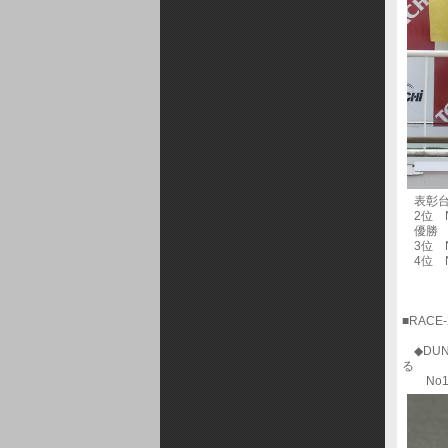
表彰台
2位 No
優勝 N
3位 No
4位 N
■RACE
◆DUN
る
No1