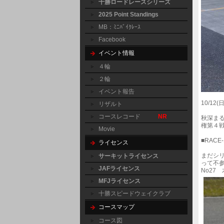
十勝ロードレースシリーズ
2025 Point Standings
MB：ﾐﾆﾊﾞｲｸﾚｰｽ
Facebook
イベント情報
４輪
２輪
イベント報告
10/1
リザルト
コースレコード
NR
秋深ま
権第４
Movie
■RACE
ライセンス
まだシリ
サーキットライセンス
って不
JAFライセンス
No2
MFJライセンス
十勝スピードウェイクラブ
コースマップ
コース図