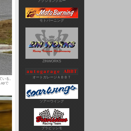
アクションクルー
モトバーニング
ZINWORKS
オートガレージＡＢＢＴ
ている。
Lapで
ソアーウイング
ブラビッシモ