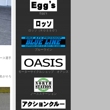
Egg’s
ロッソ（ＲＯＳＳＯ’）
ブルーライン
ース選手
モーターサイクルショップ　オアシス
２名がそろ
ノースステーション