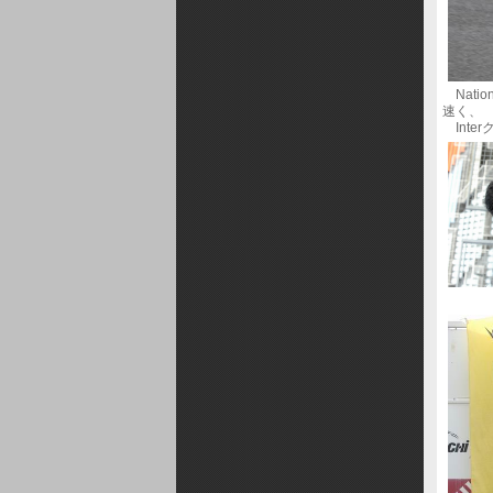
Nati
速く、
Inte