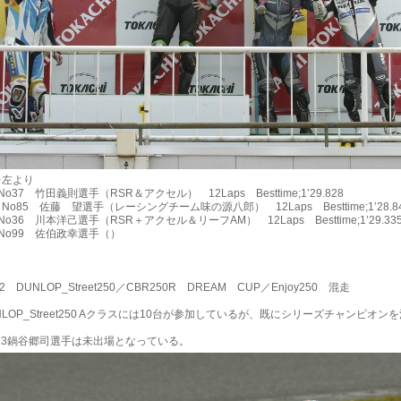
左より
37 竹田義則選手（RSR＆アクセル） 12Laps Besttime;1’29.828
o85 佐藤 望選手（レーシングチーム味の源八郎） 12Laps Besttime;1’28.8
36 川本洋己選手（RSR＋アクセル＆リーフAM） 12Laps Besttime;1’29.33
o99 佐伯政幸選手（）
-2 DUNLOP_Street250／CBR250R DREAM CUP／Enjoy250 混走
LOP_Street250 Aクラスには10台が参加しているが、既にシリーズチャンピオン
3鍋谷郷司選手は未出場となっている。