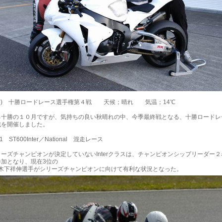
2(日) 十勝ロードレース選手権第４戦 天候；晴れ 気温；14℃
る十勝の１０月ですが、気持ちの良い秋晴れの中、今季最終戦となる、十勝ロードレ
戦を開催しました。
-1 ST600Inter／National 混走レース
ーズチャンピオンが決定していないInterクラスは、チャンピオンシップリーダー
参加となり、現在3位の
7 木下祥伸選手がシリーズチャンピオンに向けて有利な状況となった。