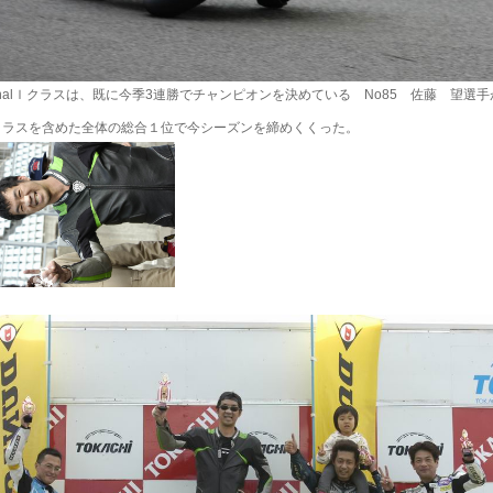
onalｌクラスは、既に今季3連勝でチャンピオンを決めている No85 佐藤 望選
rクラスを含めた全体の総合１位で今シーズンを締めくくった。