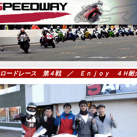
ロードレース 第４戦 ／ Ｅｎｊｏｙ ４Ｈ耐