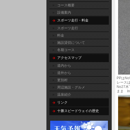
コース概要
設備案内
スポーツ走行・料金
スポーツ走行
料金
施設貸切について
冬期コース
アクセスマップ
道内から
道外から
PPはN
更別村
レースは
No27
周辺施設・グルメ
まま I
温泉紹介
リンク
十勝スピードウェイの歴史