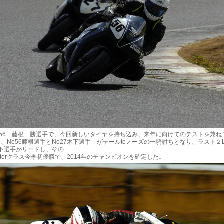
o56 藤根 勝選手で、今回新しいタイヤを持ち込み、来年に向けてのテストを兼ね
、No56藤根選手とNo27木下選手 がテールtoノーズの一騎討ちとなり、ラスト２
木下選手がリードし、その
nterクラス今季初優勝で、2014年のチャンピオンを確定した。