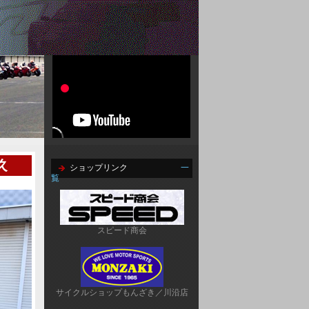
久
ショップリンク
一
覧
スピード商会
サイクルショップもんざき／川沿店