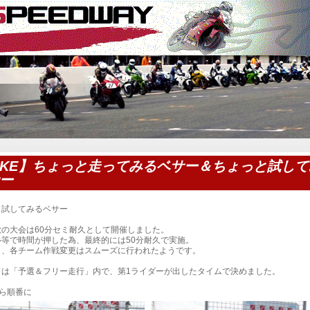
IKE】ちょっと走ってみるベサー＆ちょっと試し
ー
と試してみるベサー
秋の大会は60分セミ耐久として開催しました。
ル等で時間が押した為、最終的には50分耐久で実施。
も、各チーム作戦変更はスムーズに行われたようです。
ドは「予選＆フリー走行」内で、第1ライダーが出したタイムで決めました。
から順番に