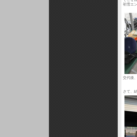
初雪エ
交代後
さて、