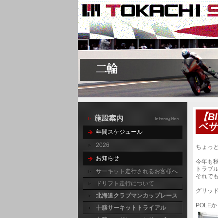
【B
ベサ
年間スケジュール
2026
ちょっ
お知らせ
今年も
トラブ
サーキット走行されるお客様へ
それで
ドリフト走行について
グリッ
北海道クラブマンカップレース
POLE
十勝サーキットトライアル