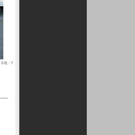
 K地・Y
******