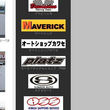
ブラビッシモ
マーベリック
T津
オートショップカワセ
モーターサイクルショップ　Platz
スナダオート