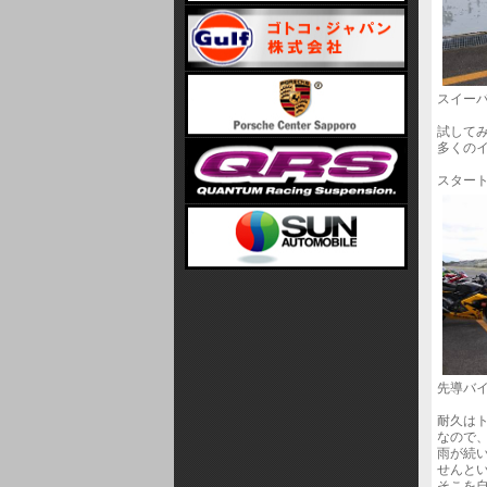
スイーパ
試して
多くの
スター
先導バ
耐久は
なので
雨が続
せんと
そこを