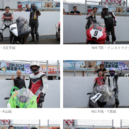
 O西・S文字組 №9 T田・インストラクター
7 K越・K山組 №1 K地・Y居組