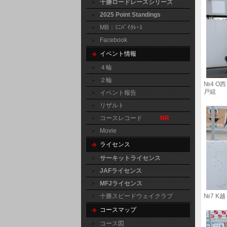
十勝ロードレースシリーズ
2025 Point Standings
MB：ﾐﾆﾊﾞｲｸﾚｰｽ
Facebook
イベント情報
４輪
２輪
№4
戸組
イベント報告
リザルト
コースレコード
NR
Movie
ライセンス
サーキットライセンス
JAFライセンス
MFJライセンス
十勝スピードウェイクラブ
№
コースマップ
コース図