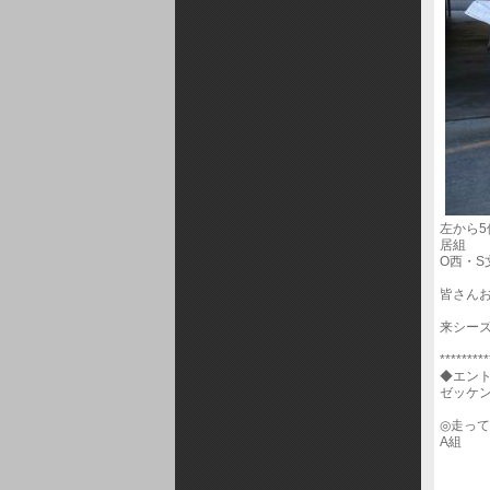
左から5
居組
O西・S
皆さん
来シー
*********
◆エン
ゼッケ
◎走っ
A組