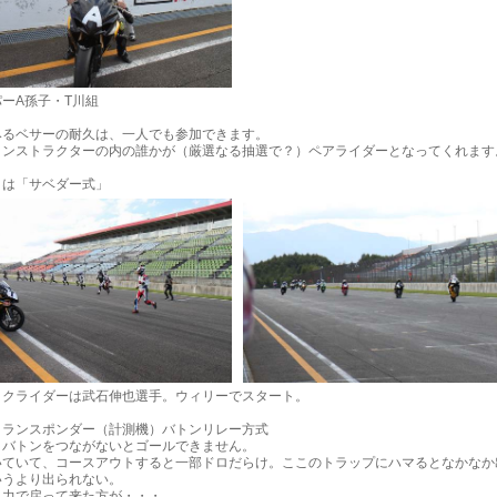
ーA孫子・T川組
みるベサーの耐久は、一人でも参加できます。
インストラクターの内の誰かが（厳選なる抽選で？）ペアライダーとなってくれます
トは「サベダー式」
イクライダーは武石伸也選手。ウィリーでスタート。
トランスポンダー（計測機）バトンリレー方式
、バトンをつながないとゴールできません。
いていて、コースアウトすると一部ドロだらけ。ここのトラップにハマるとなかなか
いうより出られない。
自力で戻って来た方が・・・