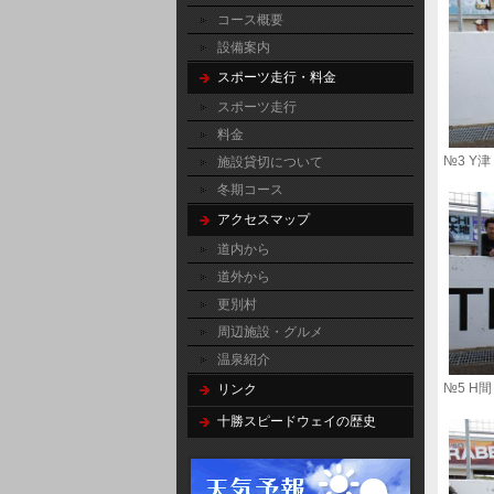
コース概要
設備案内
スポーツ走行・料金
スポーツ走行
料金
№3
施設貸切について
冬期コース
アクセスマップ
道内から
道外から
更別村
周辺施設・グルメ
温泉紹介
№
リンク
十勝スピードウェイの歴史