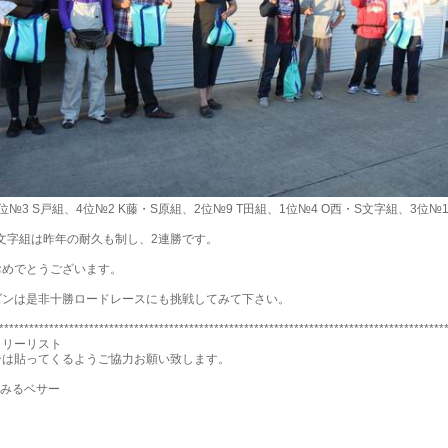
位№3 S戸組、4位№2 K藤・S原組、2位№9 T田組、1位№4 O西・S文字組、3位№1
文字組は昨年の耐久も制し、2連勝です。
おめでとうございます。
ズンは是非十勝ロードレースにも挑戦してみて下さい。
*****************************************************************************************
トリーリスト
ンは貼ってくるようご協力お願い致します。
てみるベサー