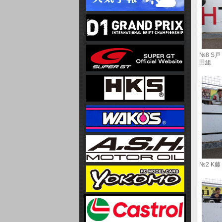
№8 
田組
№2