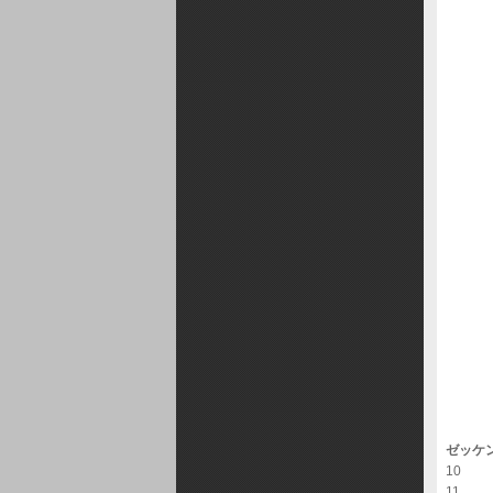
ゼッケ
10
11