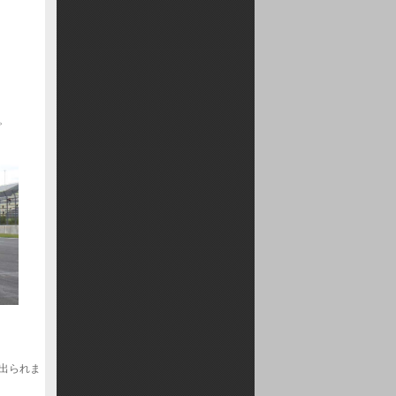
。
出られま