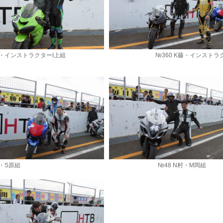
S戸・インストラクターI上組 №360 K藤・インストラク
 K藤・S原組 №48 N村・M岡組