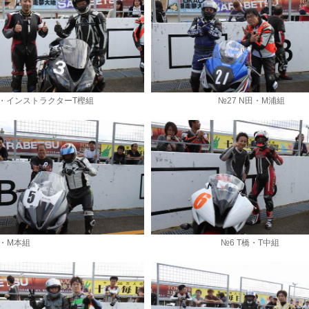
 Y津・インストラクターT樫組 №27 N田・M浦組
5 H間・M本組 №6 T橋・T中組