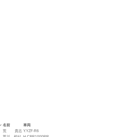
ン
名前
車両
荒 貴志
Y.YZF-R6
荒川 裕紀
H.CBR1000RR