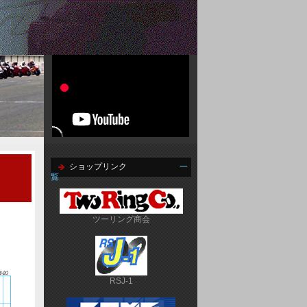
ショップリンク
一
覧
ツーリング商会
RSJ-1