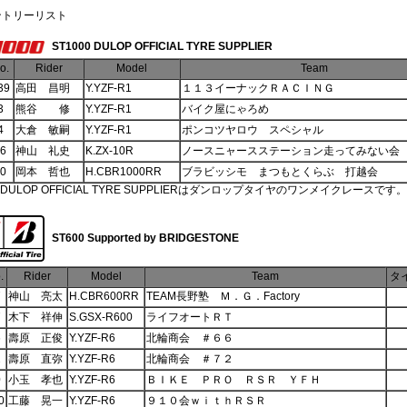
ントリーリスト
ST1000 DULOP OFFICIAL TYRE SUPPLIER
o.
Rider
Model
Team
39
高田 昌明
Y.YZF-R1
１１３イーナックＲＡＣＩＮＧ
3
熊谷 修
Y.YZF-R1
バイク屋にゃろめ
4
大倉 敏嗣
Y.YZF-R1
ポンコツヤロウ スペシャル
6
神山 礼史
K.ZX-10R
ノースニャースステーション走ってみない会
0
岡本 哲也
H.CBR1000RR
ブラビッシモ まつもとくらぶ 打越会
0 DULOP OFFICIAL TYRE SUPPLIERはダンロップタイヤのワンメイクレースです。
ST600 Supported by BRIDGESTONE
.
Rider
Model
Team
タ
7
神山 亮太
H.CBR600RR
TEAM長野塾 Ｍ．Ｇ．Factory
7
木下 祥伸
S.GSX-R600
ライフオートＲＴ
6
壽原 正俊
Y.YZF-R6
北輪商会 ＃６６
2
壽原 直弥
Y.YZF-R6
北輪商会 ＃７２
0
小玉 孝也
Y.YZF-R6
ＢＩＫＥ ＰＲＯ ＲＳＲ ＹＦＨ
0
工藤 晃一
Y.YZF-R6
９１０会ｗｉｔｈＲＳＲ