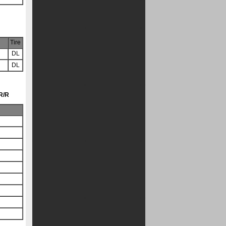
Tire
DL
DL
R/R