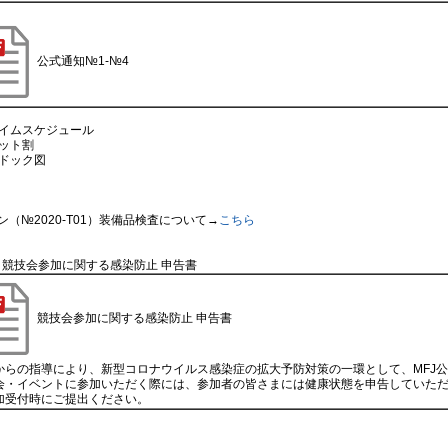
公式通知№1-№4
タイムスケジュール
ット割
ドック図
ン（№2020-T01）装備品検査について→
こちら
Ｊ競技会参加に関する感染防止 申告書
競技会参加に関する感染防止 申告書
からの指導により、新型コロナウイルス感染症の拡大予防対策の一環として、MFJ
会・イベントに参加いただく際には、参加者の皆さまには健康状態を申告していた
加受付時にご提出ください。