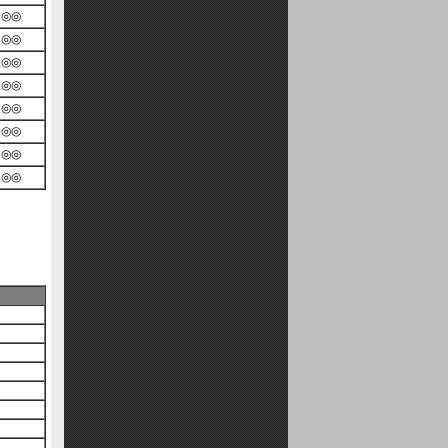
◎◎
◎◎
◎◎
◎◎
◎◎
◎◎
◎◎
◎◎