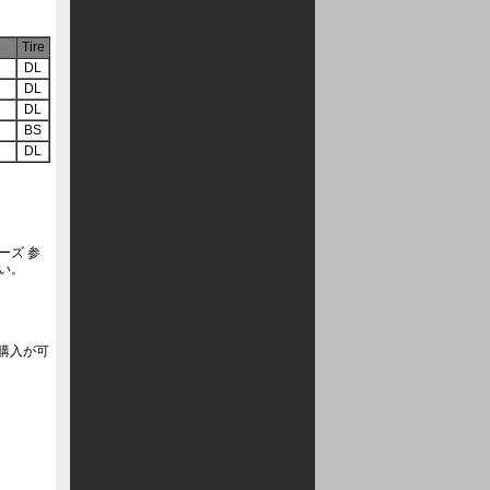
Tire
DL
DL
DL
BS
DL
ーズ 参
い。
ヤ購入が可