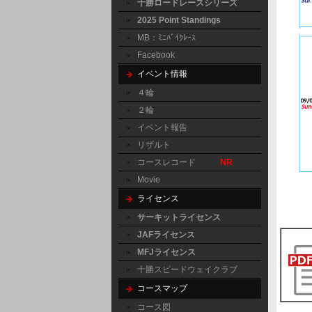
十勝ロードレースシリーズ
2025 Point Standings
MB：ﾐﾆﾊﾞｲｸﾚｰｽ
Facebook
イベント情報
４輪
２輪
イベント報告
リザルト
コースレコード
NR
Movie
ライセンス
サーキットライセンス
JAFライセンス
MFJライセンス
十勝スピードウェイクラブ
コースマップ
コース図