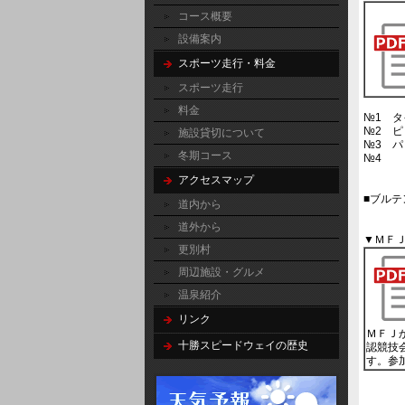
コース概要
設備案内
スポーツ走行・料金
スポーツ走行
料金
№1 
№2 ピ
施設貸切について
№3 パ
冬期コース
№4
アクセスマップ
■ブルテ
道内から
道外から
▼ＭＦ
更別村
周辺施設・グルメ
温泉紹介
リンク
ＭＦＪ
十勝スピードウェイの歴史
認競技
す。参