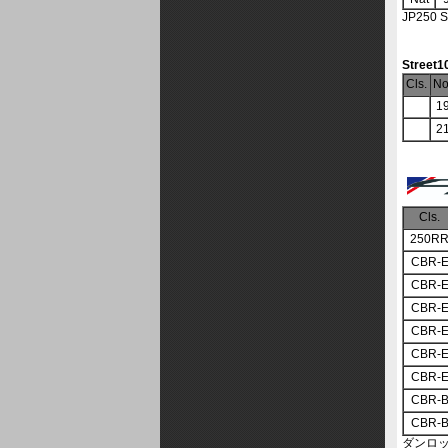
JP250
Street1
Cls.
No
1
2
Cls.
250R
CBR-
CBR-
CBR-
CBR-
CBR-
CBR-
CBR-
CBR-
ダンロ