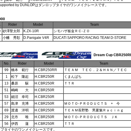
 Supported by DUNLOPはダンロップタイヤのワンメイクレースです。
000
.
Rider
Model
Team
9
砂澤聖太郎
K.ZX-10R
シモハザ板金ＲＣ‐ＺＯ
1
小幡 秀彰
D.Panigale V4R
DUCATI SAPPORO RACING TEAM D-STORE
Dream Cup CBR250R
No.
Rider
Model
Team
R
99
橋本 範行
H.CBR250RR
ＴＥＡＭ ＴＥＣ．２＆ＨＡＮ／ＴＥＣ
E
1
松下 隆起
H.CBR250R
くまんばち
E
13
桑原 駆
H.CBR250R
ＴＴＲ
E
51
嶋崎 大
H.CBR250R
E
53
細沼 幸司
H.CBR250R
E
57
島津 充博
H.CBR250R
ＭＯＴＯ‐ＰＲＯＤＵＣＴＳ + 今
E
69
渡邊 洋明
H.CBR250R
ＴＥＡＭ長野塾 男夏魅Ｒａｃｉｎｇ
B
29
北市 唯
H.CBR250R
ＭＯＴＯ‐ＰＲＯＤＵＣＴＳ ＪＫ
B
56
伊西 蓮
H.CBR250R
ＴＴＲ
ップタイヤのワンメイクレースです。