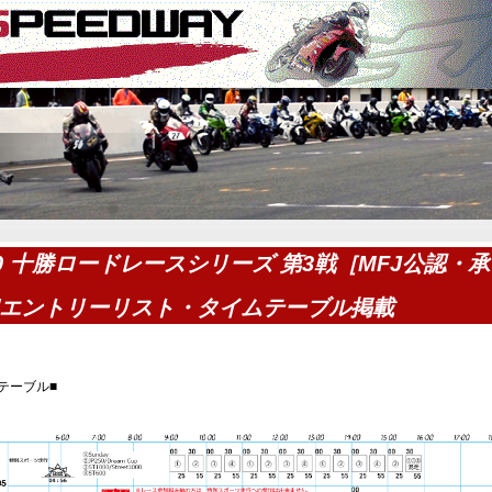
20 十勝ロードレースシリーズ 第3戦［MFJ公認・承
］
エントリーリスト・タイムテーブル掲載
テーブル■