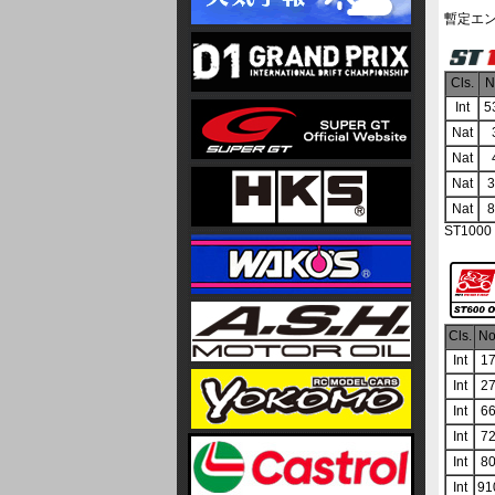
暫定エ
Cls.
N
Int
5
Nat
Nat
Nat
3
Nat
8
ST100
Cls.
No
Int
1
Int
2
Int
6
Int
7
Int
8
Int
91