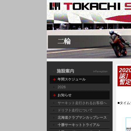
20
認
年間スケジュール
暫定
2026
お知らせ
サーキット走行されるお客様へ
■タイム
ドリフト走行について
北海道クラブマンカップレース
十勝サーキットトライアル