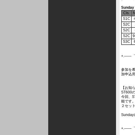
Sunday
Cls.
N
S1C
S2C
S2C
S2C
9
S3C
+.――゜
参加を
加申込
【お知
ST60
今回、S
能です
２セット
Sund
+.――゜