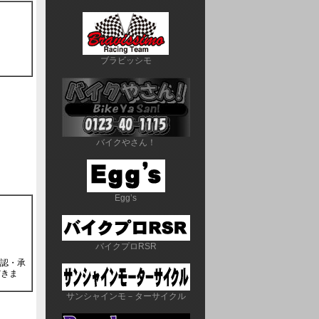
ブラビッシモ
バイクやさん！
Egg’s
バイクプロRSR
公認・承
だきま
サンシャインモ－ターサイクル