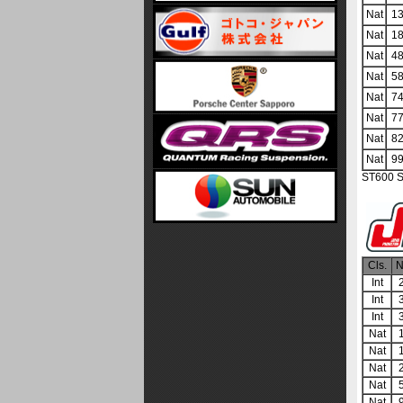
Nat
1
Nat
1
Nat
4
Nat
5
Nat
7
Nat
7
Nat
8
Nat
9
ST600
Cls.
N
Int
Int
Int
Nat
Nat
Nat
Nat
Nat