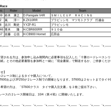
 Race
o.
Rider
Model
Team
49
鈴木 康之
D.Panigale V4R
ＳＭＩＬＥＵＰ ＲＡＣＩＮＧ
2
嵐 淳一
K.ZX10RR
ブラビッシモ マツモトクラブ 打越会
8
吉川 剛史
Y.YZF-R1
ブラビッシモ
46
青木 隆
H.CBR600RR
９１０会
67
佐藤 公信
H.CB900 Hornet
広田会
+.――゜+.――゜+.――゜+.――゜+.――゜+.――゜+.――゜+.――゜+.――゜+.――
希望される方は、参加申し込み期間内に必要事項を記入した「十勝ロードレースシリ
用紙」とその他必要書類を参加料と一緒に「現金書留」で郵送するか、ご持参くださ
らせ】
0の２レース制によるタイヤ購入について。
T600およびJP250が２レース制での開催となります。ST600は２セットまでタイ
。
希望の方は、「ST600クラス タイヤ購入注文書」を２枚ご提出下さい。
ayレースの２レース開催日は、10/4（第４戦）に開催いたします。
+.――゜+.――゜+.――゜+.――゜+.――゜+.――゜+.――゜+.――゜+.――゜+.――