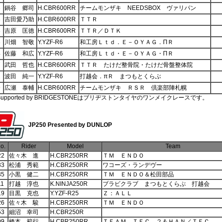
3
鍋谷 郷司
H.CBR600RR
チームモンザキ NEEDSBOX ヴァリパン
8
吉田愛乃助
H.CBR600RR
ＴＴＲ
8
吉原 匡徳
H.CBR600RR
ＴＴＲ／ＤＴＫ
8
川畑 智敬
Y.YZF-R6
和工房Ｌｔｄ．Ｅ－ＯＹＡＧ．ΠＲ
4
佐藤 和広
Y.YZF-R6
和工房Ｌｔｄ・Ｅ－ＯＹＡＧ・ΠＲ
7
武田 哲也
H.CBR600RR
ＴＴＲ たけだ整骨院・たけだ骨盤整体院
2
波田 純一
Y.YZF-R6
打越会．πＲ まつもとくらぶ
9
広瀬 泰輔
H.CBR600RR
チームモンザキ ＲＳＲ 倶楽部陣札幌
 Supported by BRIDGESTONEはブリヂストンタイヤのワンメイクレースです。
JP250 Presented by DUNLOP
o.
Rider
Model
Team
22
佐々木 進
H.CBR250RR
ＴＭ ＥＮＤＯ
33
松浦 秀範
H.CBR250RR
ワコーズ・ランデヴー
35
小黒 健二
H.CBR250RR
ＴＭ ＥＮＤＯ＆松田部品
11
打越 淳也
K.NINJA250R
ブラビクラブ まつもとくらぶ 打越会
19
目黒 克也
Y.YZF-R25
Ｚ：ＡＬＬ
26
佐々木 駿
H.CBR250RR
ＴＭ ＥＮＤＯ
53
細沼 幸司
H.CBR250R
99
橋本 範行
H.CBR250RR
ＴＥＡＭ ＴＥＣ．２＆ＨＡＮ／ＴＥＣ