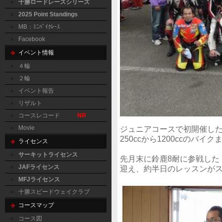
十勝ロードレースシリーズ
2025 Point Standings
MB：ﾐﾆﾊﾞｲｸﾚｰｽ
Facebook
イベント情報
４輪
２輪
イベント報告
リザルト
コースレコード
NR
Movie
ジュニアコースで初開催し
250ccから1200ccの
ライセンス
サーキットライセンス
先月末に鈴鹿8耐に参戦した
JAFライセンス
迎え、約半日のレッスンが
MFJライセンス
十勝スピードウェイクラブ
コースマップ
コース図