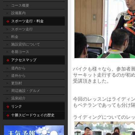
コース概要
設備案内
スポーツ走行・料金
スポーツ走行
料金
施設貸切について
冬期コース
アクセスマップ
道内から
バイクも様々なら、参加者
サーキット走行するのが初
道外から
受講頂きました。
更別村
周辺施設・グルメ
温泉紹介
今回のレッスンはライディ
もベテランであっても分け
リンク
十勝スピードウェイの歴史
ライディングについてのレ