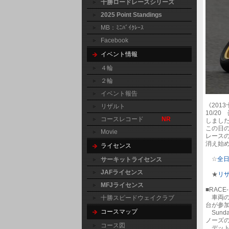
十勝ロードレースシリーズ
2025 Point Standings
MB：ﾐﾆﾊﾞｲｸﾚｰｽ
Facebook
イベント情報
４輪
２輪
イベント報告
《201
リザルト
10/2
コースレコード
NR
しまし
この日
Movie
レース
消え始
ライセンス
☆
全
サーキットライセンス
JAFライセンス
★
リ
MFJライセンス
■RACE
車両の
十勝スピードウェイクラブ
台が参
コースマップ
Sund
ノーズ
コース図
デット