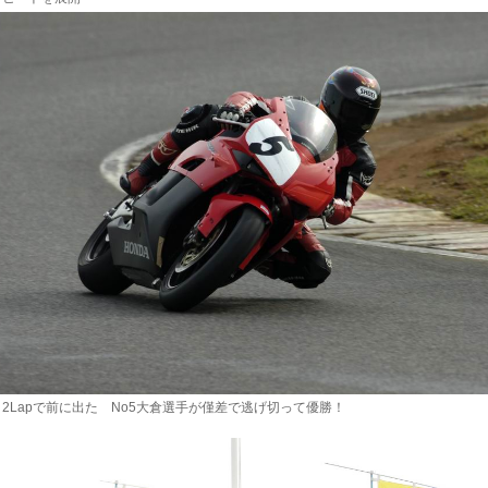
Lapで前に出た No5大倉選手が僅差で逃げ切って優勝！