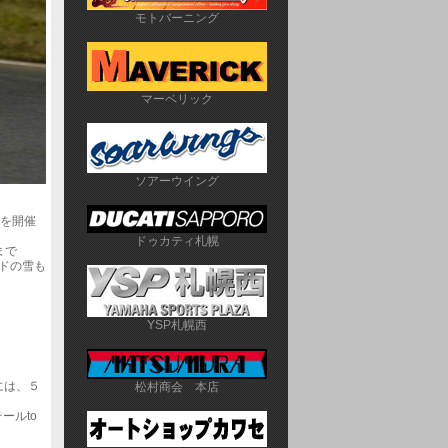
モトバーニング
マーベリック
ソアーウイング
戦を開催
ドゥカティ札幌
まで
ドの雪も
YSP札幌西
には、５
松村商会　本店
ールto