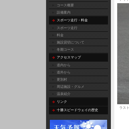
コース概要
設備案内
スポーツ走行・料金
スポーツ走行
料金
施設貸切について
冬期コース
アクセスマップ
道内から
道外から
更別村
周辺施設・グルメ
温泉紹介
リンク
ラスト2
十勝スピードウェイの歴史