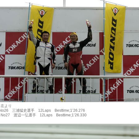
左より
26 三浦猛史選手 12Laps Besttime;1’26.276
27 渡辺一弘選手 12Laps Besttime;1’26.330