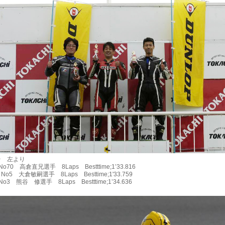
 左より
70 高倉直兄選手 8Laps Bestttime;1’33.816
5 大倉敏嗣選手 8Laps Besttime;1'33.759
3 熊谷 修選手 8Laps Bestttime;1’34.636