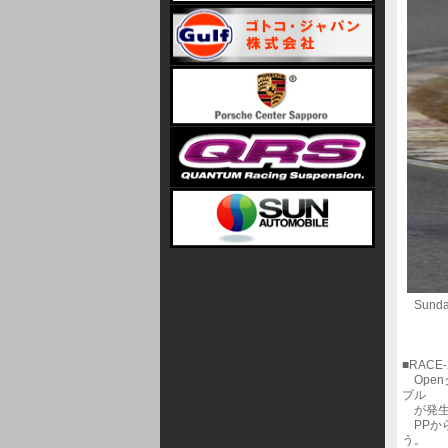
Sunda
■RACE-
Open
ブル
が発生
PPから
う。