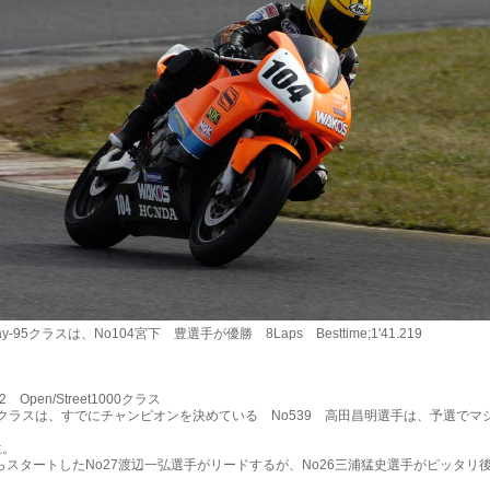
y-95クラスは、No104宮下 豊選手が優勝 8Laps Besttime;1'41.219
2 Open/Street1000クラス
クラスは、すでにチャンピオンを決めている No539 高田昌明選手は、予選でマ
。
スタートしたNo27渡辺一弘選手がリードするが、No26三浦猛史選手がピッタリ