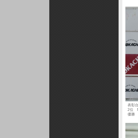
表彰台
2位 No
優勝 No