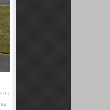
シントラ
後を追