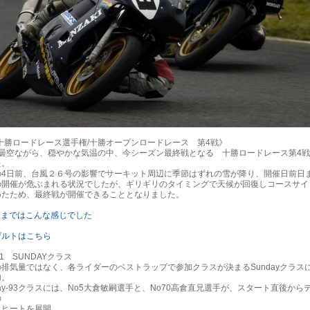
3十勝ロードレース選手権/十勝オープンロードレース 第4戦》
0 曇空ながら、穏やかな気温の中、今シーズン最終戦となる 十勝ロードレース第4
た。
の4日前、台風２６号の影響でサーキット周辺に季節はずれの雪が降り、開催日前日
の開催が危ぶまれる状況でしたが、ギリギリのタイミングで天候が回復しコースサイ
めたため、最終戦が開催できることとなりました。
日まではこんな感じでした
ザルトはこちら
-1 SUNDAYクラス
排気量ではなく、各ライダーのベストラップで参加クラスが決まるSundayクラス
加。
ay-93クラスには、No5大倉敏嗣選手と、No70高倉直兄選手が、スタート直後からテ
の
ヒートを展開