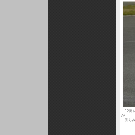
12周
が
膨らみ