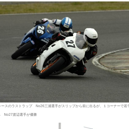
レースのラストラップ No26三浦選手がスリップから前に出るが、１コーナーで若
 No27渡辺選手が優勝