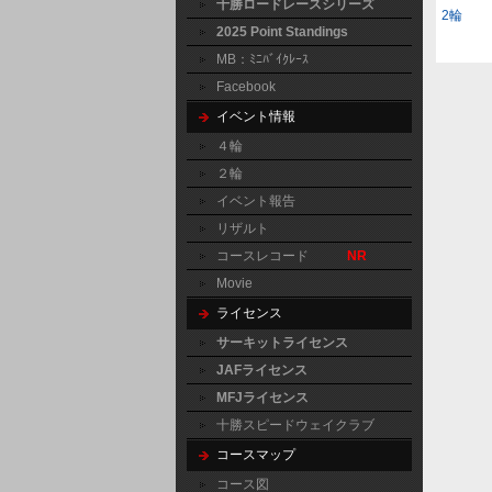
十勝ロードレースシリーズ
2輪
2025 Point Standings
MB：ﾐﾆﾊﾞｲｸﾚｰｽ
Facebook
イベント情報
４輪
２輪
イベント報告
リザルト
コースレコード
NR
Movie
ライセンス
サーキットライセンス
JAFライセンス
MFJライセンス
十勝スピードウェイクラブ
コースマップ
コース図