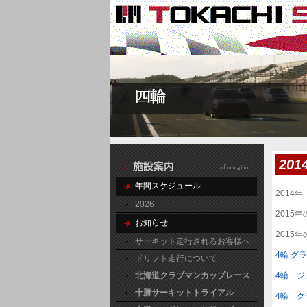
20
年間スケジュール
2014
2026
2015
お知らせ
2015
サーキット走行されるお客様へ
4輪 グ
ドリフト走行について
北海道クラブマンカップレース
4輪 ジ
十勝サーキットトライアル
4輪 