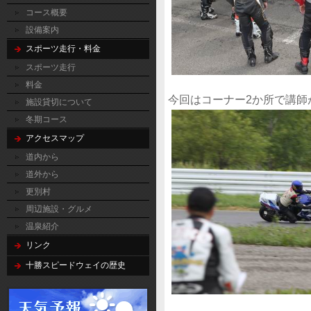
コース概要
設備案内
スポーツ走行・料金
スポーツ走行
料金
今回はコーナー2か所で講師
施設貸切について
冬期コース
アクセスマップ
道内から
道外から
更別村
周辺施設・グルメ
温泉紹介
リンク
十勝スピードウェイの歴史