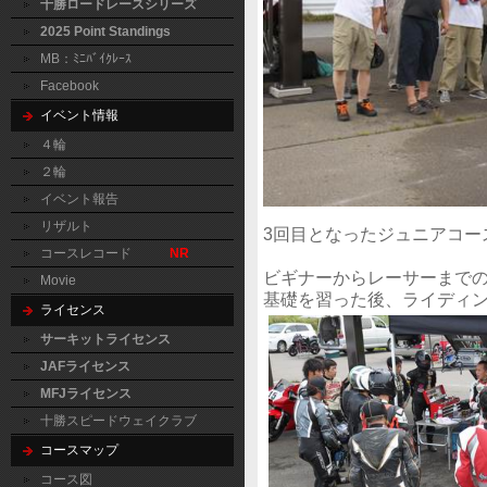
十勝ロードレースシリーズ
2025 Point Standings
MB：ﾐﾆﾊﾞｲｸﾚｰｽ
Facebook
イベント情報
４輪
２輪
イベント報告
リザルト
3回目となったジュニアコー
コースレコード
NR
ビギナーからレーサーまで
Movie
基礎を習った後、ライディ
ライセンス
サーキットライセンス
JAFライセンス
MFJライセンス
十勝スピードウェイクラブ
コースマップ
コース図