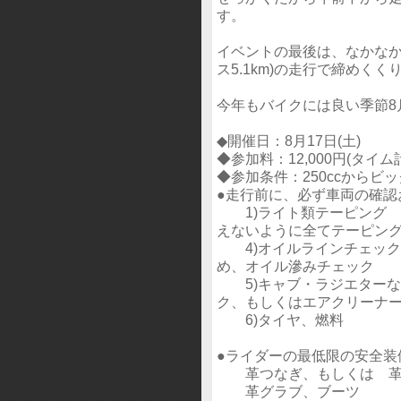
す。
イベントの最後は、なかな
ス5.1km)の走行で締めくく
今年もバイクには良い季節8
◆開催日：8月17日(土)
◆参加料：12,000円(タイ
◆参加条件：250ccからビ
●走行前に、必ず車両の確認
1)ライト類テーピング
えないように全てテーピン
4)オイルラインチェック
め、オイル滲みチェック
5)キャブ・ラジエターな
ク、もしくはエアクリーナー
6)タイヤ、燃料
●ライダーの最低限の安全装
革つなぎ、もしくは 革製
革グラブ、ブーツ