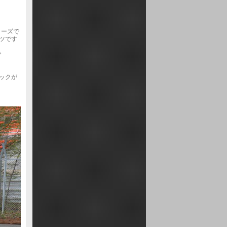
リーズで
ツです
で
ックが