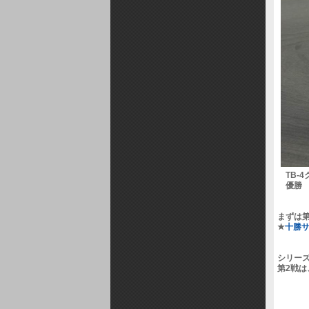
TB-4
優勝 No
まずは
★
十勝
シリー
第2戦は、