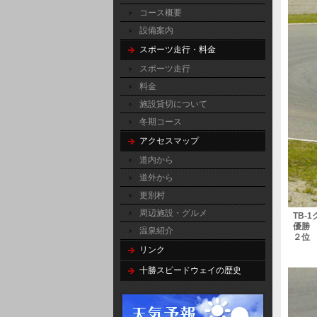
コース概要
設備案内
スポーツ走行・料金
スポーツ走行
料金
施設貸切について
冬期コース
アクセスマップ
道内から
道外から
更別村
周辺施設・グルメ
TB-1
優勝 No
温泉紹介
２位 No
リンク
十勝スピードウェイの歴史