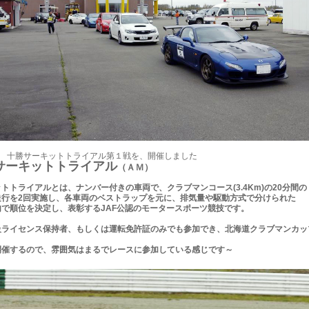
(日) 十勝サーキットトライアル第１戦を、開催しました
サーキットトライアル
（ＡＭ）
トトライアルとは、ナンバー付きの車両で、クラブマンコース(3.4Km)の20分間の
走行を2回実施し、各車両のベストラップを元に、排気量や駆動方式で分けられた
内で順位を決定し、表彰するJAF公認のモータースポーツ競技です。
B級ライセンス保持者、もしくは運転免許証のみでも参加でき、北海道クラブマンカ
開催するので、雰囲気はまるでレースに参加している感じです～