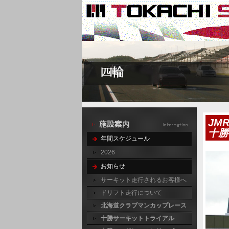
JMR
十勝
年間スケジュール
2026
お知らせ
サーキット走行されるお客様へ
ドリフト走行について
北海道クラブマンカップレース
十勝サーキットトライアル