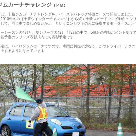
ジムカーナチャレンジ
（ＰＭ）
らは、十勝ジムカーナチャレンジを、イーストパドック特設コースで開催しました。
、2013年冬の［十勝ウインターチャレンジ］から続く十勝スピードウエイ独自のシ
通して、同じ車で楽しめないか… というコンセプトの元に提案するモータースポー
ターシーズンの4戦と、夏シリーズの4戦 計8戦の中で、5戦分の有効ポイント制度
開催予定のシリーズ表彰式内にて表彰予定です
設定は、パイロンジムカーナですので、車両に負担が少なく、かつドライバーテクニ
向上するようになっています