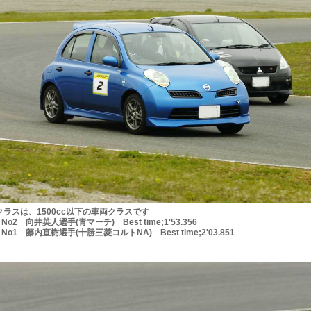
クラスは、1500cc以下の車両クラスです
2 向井英人選手(青マーチ) Best time;1'53.356
1 藤内直樹選手(十勝三菱コルトNA) Best time;2'03.851