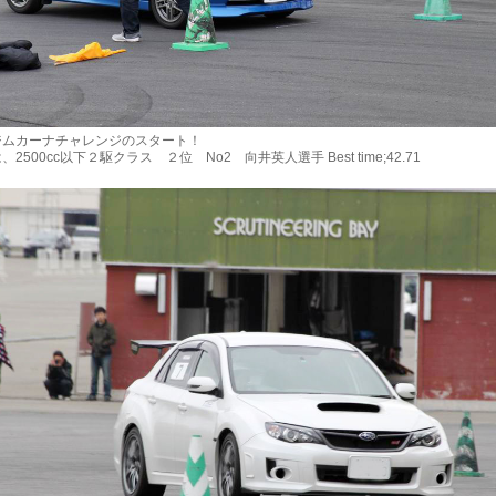
ムカーナチャレンジのスタート！
500cc以下２駆クラス ２位 No2 向井英人選手 Best time;42.71