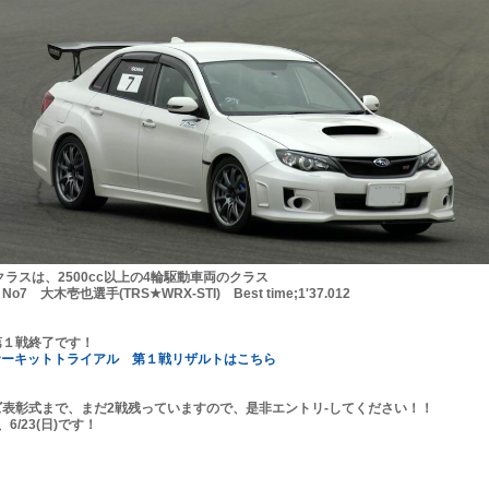
クラスは、2500cc以上の4輪駆動車両のクラス
7 大木壱也選手(TRS★WRX-STI) Best time;1'37.012
第１戦終了です！
サーキットトライアル 第１戦リザルトはこちら
ズ表彰式まで、まだ2戦残っていますので、是非エントリ-してください！！
6/23(日)です！