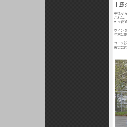
十勝
午後か
これは
冬⇒夏
ウイン
年末に
コース
確実に