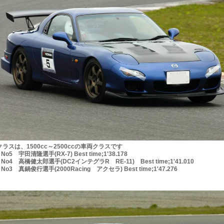
クラスは、1500cc～2500ccの車両クラスです
5 宇田清隆選手(RX-7) Best time;1'38.178
4 高橋健太郎選手(DC2インテグラR RE-11) Best time;1'41.010
3 真鍋俊行選手(2000Racing アクセラ) Best time;1'47.276