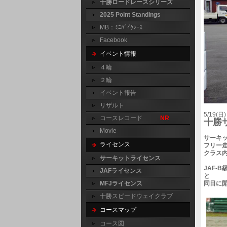
十勝ロードレースシリーズ
2025 Point Standings
MB：ﾐﾆﾊﾞｲｸﾚｰｽ
Facebook
イベント情報
４輪
２輪
イベント報告
リザルト
5/19
コースレコード
NR
十勝
Movie
サーキッ
ライセンス
フリー
クラス
サーキットライセンス
JAF-
JAFライセンス
と
MFJライセンス
同日に
十勝スピードウェイクラブ
コースマップ
コース図