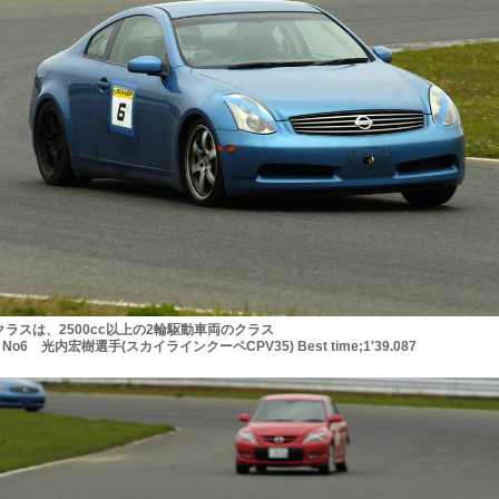
クラスは、2500cc以上の2輪駆動車両のクラス
6 光内宏樹選手(スカイラインクーペCPV35) Best time;1'39.087