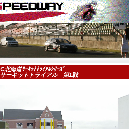
C北海道ｻｰｷｯﾄﾄﾗｲｱﾙｼﾘｰｽﾞ
サーキットトライアル 第1戦