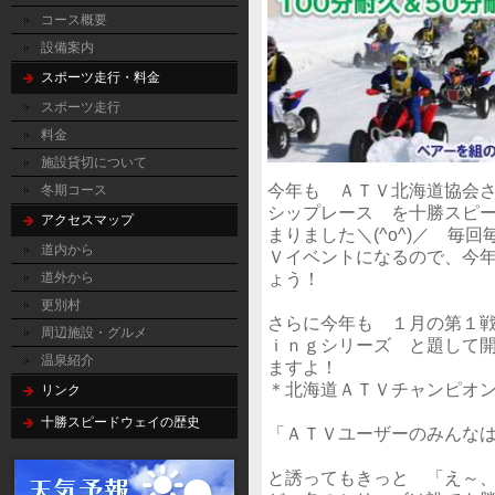
コース概要
設備案内
スポーツ走行・料金
スポーツ走行
料金
施設貸切について
今年も ＡＴＶ北海道協会
冬期コース
シップレース を十勝スピ
アクセスマップ
まりました＼(^o^)／ 
道内から
Ｖイベントになるので、今
ょう！
道外から
更別村
さらに今年も １月の第１
周辺施設・グルメ
ｉｎｇシリーズ と題して開
温泉紹介
ますよ！
＊北海道ＡＴＶチャンピオ
リンク
十勝スピードウェイの歴史
「ＡＴＶユーザーのみんな
と誘ってもきっと 「え～