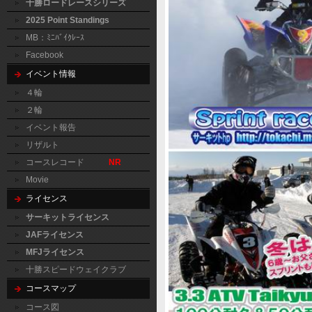
十勝ロードレースシリーズ
2025 Point Standings
MB：ﾐﾆﾊﾞｲｸﾚｰｽ
Facebook
イベント情報
４輪
２輪
イベント報告
リザルト
コースレコード
NR
Movie
ライセンス
サーキットライセンス
JAFライセンス
MFJライセンス
十勝スピードウェイクラブ
コースマップ
コース図