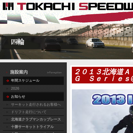
２０１３北海道Ａ
Ｇ Ｓｅｒｉｅｓ
年間スケジュール
2026
お知らせ
サーキット走行されるお客様へ
ドリフト走行について
北海道クラブマンカップレース
十勝サーキットトライアル