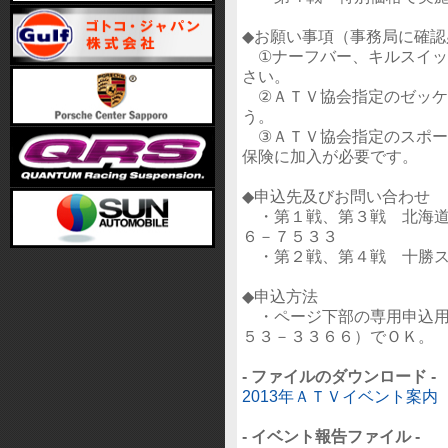
◆お願い事項（事務局に確認
①ナーフバー、キルスイッ
さい。
②ＡＴＶ協会指定のゼッケ
う。
③ＡＴＶ協会指定のスポー
保険に加入が必要です。
◆申込先及びお問い合わせ
・第１戦、第３戦 北海道
６－７５３３
・第２戦、第４戦 十勝ス
◆申込方法
・ページ下部の専用申込用
５３－３３６６）でＯＫ。
- ファイルのダウンロード -
2013年ＡＴＶイベント案内（冬
- イベント報告ファイル -