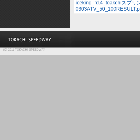
iceking_rd.4_toakchiス
0303ATV_50_100RESULT.p
(C) 2011 TOKACHI SPEEDWAY