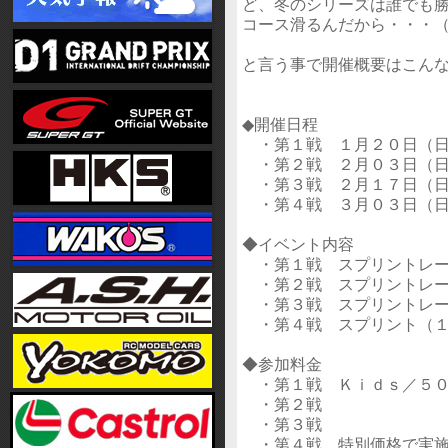
ど、冬のシリーズは誰でも
コース滑るんだから・・・
と言う事で開催概要はこん
◆開催日程
・第１戦 １月２０日（日
・第２戦 ２月０３日（日
・第３戦 ２月１７日（日
・第４戦 ３月０３日（日
◆イベント内容
・第１戦 スプリントレー
・第２戦 スプリントレー
・第３戦 スプリントレー
・第４戦 スプリント（１
◆参加料金
・第１戦 Ｋｉｄｓ／５０
・第２戦
・第３戦
・第４戦 特別価格で実施