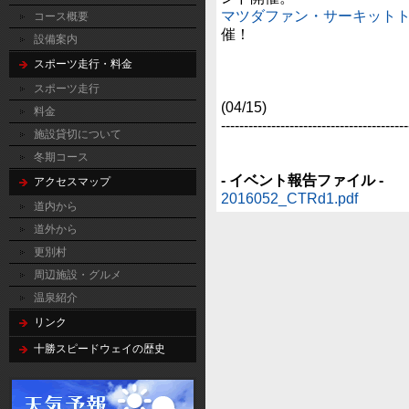
マツダファン・サーキットト
コース概要
催！
設備案内
スポーツ走行・料金
スポーツ走行
(04/15)
料金
‐‐‐‐‐‐‐‐‐‐‐‐‐‐‐‐‐‐‐‐‐‐‐‐‐‐‐‐‐‐‐‐‐‐‐‐‐‐‐‐‐
施設貸切について
冬期コース
- イベント報告ファイル -
アクセスマップ
2016052_CTRd1.pdf
道内から
道外から
更別村
周辺施設・グルメ
温泉紹介
リンク
十勝スピードウェイの歴史