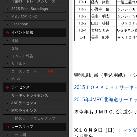
十勝ロードレースシリーズ
TB-1
藤内 尚樹
十勝三菱コ
2025 Point Standings
TB-2
小野寺 俊
シンシア★
TB-2
長南 明宏
シンシア☆
MB：ﾐﾆﾊﾞｲｸﾚｰｽ
TB-2
山口 啓輔
ＴＯＹＯＴ
Facebook
TB-4
宮崎ひとみ
Gセキネン
イベント情報
C-1
長澤 紀幸
ＡＸＩＯＮ
４輪
２輪
イベント報告
リザルト
コースレコード
NR
特別規則書（申込用紙）・
Movie
2015ＴＯＫＡＣＨＩサー
ライセンス
サーキットライセンス
2015年JMRC北海道サー
JAFライセンス
MFJライセンス
※今年もＪＭＲＣ北海道シ
十勝スピードウェイクラブ
コースマップ
※１０月９日（日）：
マツダ
コース図
ンド開催。