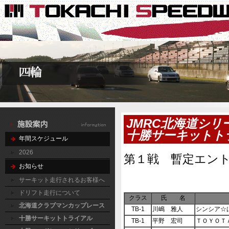
JMRC北海道シリ
十勝サーキットトラ
年間スケジュール
2026
第１戦 暫定エン
お知らせ
サーキット走行されるお客様へ
ドリフト走行について
クラス
氏 名
北海道クラブマンカップレース
TB-1
川嶋 雅人
シンシア☆
十勝サーキットトライアル
TB-1
平野 宏司
ＴＯＹＯＴ