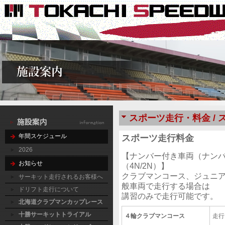
スポーツ走行・料金 / 
年間スケジュール
スポーツ走行料金
2026
【ナンバー付き車両（ナン
お知らせ
（4N/2N）】
クラブマンコース、ジュニ
サーキット走行されるお客様へ
般車両で走行する場合は
ドリフト走行について
講習のみで走行可能です。
北海道クラブマンカップレース
十勝サーキットトライアル
４輪クラブマンコース
走行