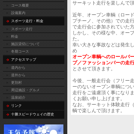
サーキット走行を楽しんで
コース概要
設備案内
近年、オープン車輌（ロー
プチーノ、その他）での走
スポーツ走行・料金
で走行会に参加されていた
スポーツ走行
しかし、その様な中、オー
料金
た。
施設貸切について
幸い大きな事故などは発生
め
冬期コース
オープン車輌へのロールバー
アクセスマップ
プ／ファッションバーの走
道内から
とさせて頂きます。
道外から
今後、一般走行会（フリー
更別村
ーのないオープン車輌につ
周辺施設・グルメ
走行をご遠慮頂く事になり
温泉紹介
くお願い申し上げます。
なお、サーキット体験走行
リンク
輌で楽しんで頂けます。
十勝スピードウェイの歴史