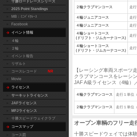
十勝ロードレースシリーズ
２輪クラブマンコース
走行
2025 Point Standings
MB：ﾐﾆﾊﾞｲｸﾚｰｽ
４輪ジュニアコース
走行
Facebook
４輪ジュニアコース
走行
イベント情報
４輪ショートコース
走行
(ドリフト・ジムカーナコース)
４輪
４輪ショートコース
走行
２輪
(ドリフト・ジムカーナコース)
イベント報告
リザルト
【レーシング車両スポーツ走
コースレコード
NR
クラブマンコースをレーシ
Movie
JAF A級ライセンス（4輪
ライセンス
４輪クラブマンコース
走行１単位（
サーキットライセンス
JAFライセンス
２輪クラブマンコース
走行１単位（
MFJライセンス
十勝スピードウェイクラブ
オープン車輌のフリー走
コースマップ
十勝スピードウェイでは体
コース図