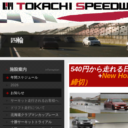
540円から走れる
+
New Ho
年間スケジュール
締切）
2026
お知らせ
サーキット走行されるお客様へ
ドリフト走行について
北海道クラブマンカップレース
十勝サーキットトライアル