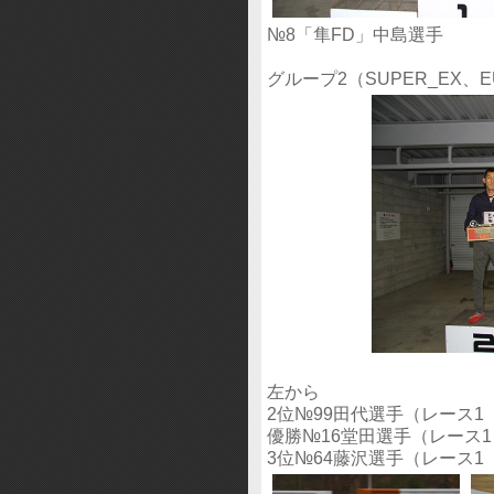
№8「隼FD」中島選手
グループ2（SUPER_EX、E
左から
2位№99田代選手（レース1
優勝№16堂田選手（レース
3位№64藤沢選手（レース1