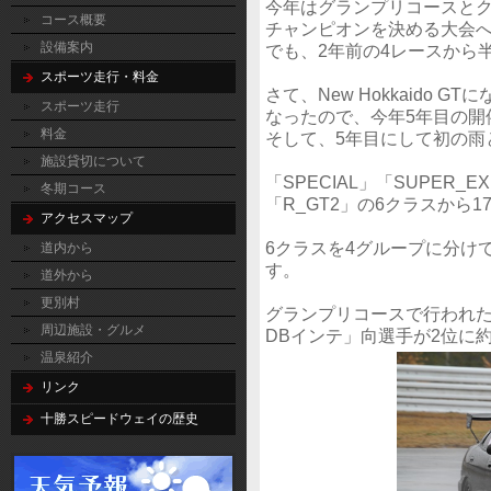
今年はグランプリコースとク
コース概要
チャンピオンを決める大会
設備案内
でも、2年前の4レースから
スポーツ走行・料金
さて、New Hokkaido
スポーツ走行
なったので、今年5年目の開
料金
そして、5年目にして初の雨
施設貸切について
「SPECIAL」「SUPER_E
冬期コース
「R_GT2」の6クラスから
アクセスマップ
6クラスを4グループに分け
道内から
す。
道外から
更別村
グランプリコースで行われた
周辺施設・グルメ
DBインテ」向選手が2位に
温泉紹介
リンク
十勝スピードウェイの歴史