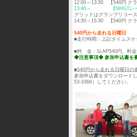
12:00～13:30 【540円
13:40～ 【NHGTレ
グリッドはグランプリコー
14:30～15:30 【540円
540円から走れる日曜日
■走行時間：上記タイムスケ
■料 金：1LAP540円。料
◆注意事項◆ 参加申込書を
■540円から走れる日曜日
参加申込書をダウンロードし、
53-3366）してください。