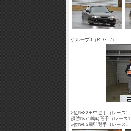
グループ4（R_GT2）
2位№82田中選手（レース
優勝№71嶋崎選手（レース
3位№85岡野選手（レース1