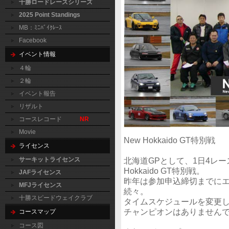
十勝ロードレースシリーズ
2025 Point Standings
MB：ﾐﾆﾊﾞｲｸﾚｰｽ
Facebook
イベント情報
４輪
２輪
イベント報告
リザルト
コースレコード
NR
Movie
New Hokkaido GT特別戦
ライセンス
サーキットライセンス
北海道GPとして、1日4レ
Hokkaido GT特別戦。
JAFライセンス
昨年は参加申込締切までに
MFJライセンス
続々。
十勝スピードウェイクラブ
タイムスケジュールを変更し
チャンピオンはありません
コースマップ
コース図