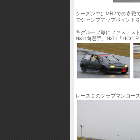
シーズン中はMR2での参戦
でジャンプアップポイント
各グループ毎にファステスト
№31向選手、№71「HCC
レース２のクラブマンコース