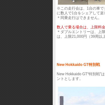
※この走行会は、1台の車で
に数人で1台をシェアして楽
＊同乗走行はできません。
数人で乗る場合は、上限料
＊ダブルエントリーは、上限1
は、上限21,000円（39周以
New Hokkaido GT特別戦
New Hokkaido GT“
ントとします。