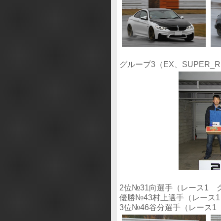
グループ3（EX、SUPER_
2位№31向選手（レース1
優勝№43村上選手（レース
3位№46谷分選手（レース1