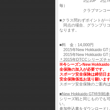
1位10P 2位7P 3位
毎）
クラブマンコースのポ
■クラス問わずポイントが一
同点の場合、グランプリコ
なります。
■料 金：14,000円
2015年New Hokkaido
2015年New Hokkaido
＊2015年DTCCシリーズ
※今シーズンNew Hokka
全保険の加入が必要です。
スポーツ安全保険は締切日
安全保険係迄お送り願いま
スポーツ安全保険のご案
■New Hokkaido GT特
シリーズ戦と同じものでも可
い。
参加申込書をダウンロードし、