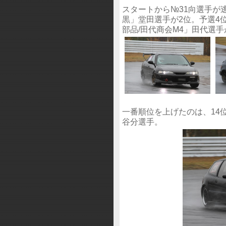
スタートから№31向選手が逃げ切
黒」堂田選手が2位。予選4
部品/田代商会M4」田代選
一番順位を上げたのは、14
谷分選手。