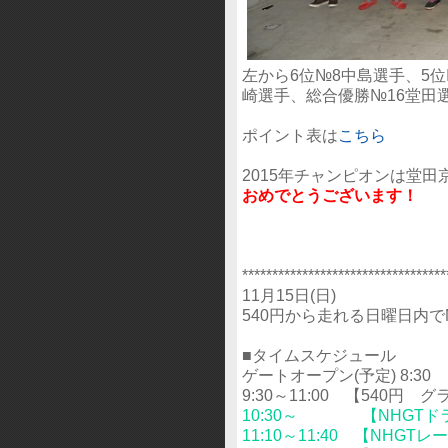
左から6位№8中島選手、5位
崎選手、総合優勝№16堂田
ポイント表は
こちら
2015年チャンピオンは堂田
おめでとうございます！
**********************************
11月15日(日)
540円から走れる日曜日内でNe
■タイムスケジュール
ゲートオープン(予定) 8:30
9:30～11:00 【540円
10:30～ 【NHGTド
11:10～11:40 【NHG