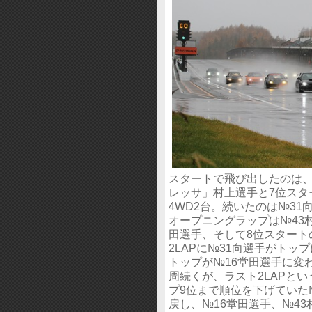
スタートで飛び出したのは、
レッサ」村上選手と7位スター
4WD2台。続いたのは№31
オープニングラップは№43村
田選手、そして8位スタート
2LAPに№31向選手がトッ
トップが№16堂田選手に変わ
周続くが、ラスト2LAPと
プ9位まで順位を下げていた
戻し、№16堂田選手、№4