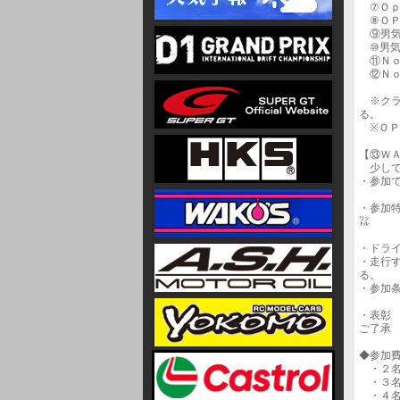
⑦Ｏｐ
⑧ＯＰ
⑨男気
⑩男
⑪Ｎｏ
⑫Ｎｏ
※クラ
る。
※ＯＰ
【⑬ＷＡ
少しで
・参加
②ラ
・参加
㍑
※
・ドラ
・走行
る。
・参加
②レ
・表彰
ご了承
◆参加
・２名
・３名
・４名