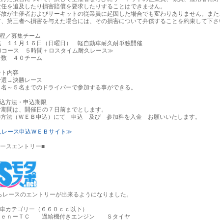
責任を追及したり損害賠償を要求したりすることはできません。
故が主催者およびサーキットの従業員に起因した場合でも変わりありません。また
材、第三者へ損害を与えた場合には、その損害について弁償することを約束して下さ
日程／募集チーム
戦 １１月１６日（日曜日） 軽自動車耐久耐単独開催
コース ５時間＋ロスタイム耐久レース≫
台数 ４０チーム
ント内容
選→決勝レース
名～５名までのドライバーで参加する事ができる。
申込方法・申込期限
期間は、開催日の７日前までとします。
の方法（ＷＥＢ申込）にて 申込 及び 参加料を入金 お願いいたします。
久レース申込ＷＥＢサイト≫
レースエントリー■
からレースのエントリーが出来るようになりました。
動車カテゴリー（６６０ｃｃ以下）
ｅｎーＴＣ 過給機付きエンジン Ｓタイヤ