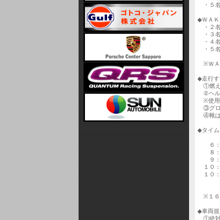
・５名
◆ＷＡ
・２名
・３名
・４名
・５名
※ＷＡ
◆走行
①燃え
②ヘル
※使用
③グロ
④靴は
◆タイ
６：３
８：０
９：０
１０：
１０：
～１
※１６
◆車両
①絶対