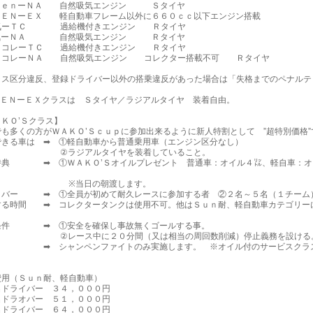
ｅｎーＮＡ 自然吸気エンジン Ｓタイヤ
ＥＮーＥＸ 軽自動車フレーム以外に６６０ｃｃ以下エンジン搭載
ーＴＣ 過給機付きエンジン Ｒタイヤ
気ーＮＡ 自然吸気エンジン Ｒタイヤ
コレーＴＣ 過給機付きエンジン Ｒタイヤ
コレーＮＡ 自然吸気エンジン コレクター搭載不可 Ｒタイヤ
ス区分違反、登録ドライバー以外の搭乗違反があった場合は「失格までのペナルテ
ＥＮーＥＸクラスは Ｓタイヤ／ラジアルタイヤ 装着自由。
ＫＯ’Ｓクラス】
も多くの方がＷＡＫＯ’Ｓｃｕｐに参加出来るように新人特割として ”超特別価格”
できる車は ➡ ①軽自動車から普通乗用車（エンジン区分なし）
ジアルタイヤを装着していること。
特典 ➡ ①ＷＡＫＯ’Ｓオイルプレゼント 普通車：オイル４㍑、軽自車：オ
当日の朝渡します。
イバー ➡ ①全員が初めて耐久レースに参加する者 ②２名～５名（１チー
する時間 ➡ コレクタータンクは使用不可。他はＳｕｎ耐、軽自動車カテゴリー
条件 ➡ ①安全を確保し事故無くゴールする事。
ース中に２０分間（又は相当の周回数削減）停止義務を設ける
 ➡ シャンペンファイトのみ実施します。 ※オイル付のサービスクラ
費用（Ｓｕｎ耐、軽自動車）
ドライバー ３４，０００円
ドラオバー ５１，０００円
ドライバー ６４，０００円