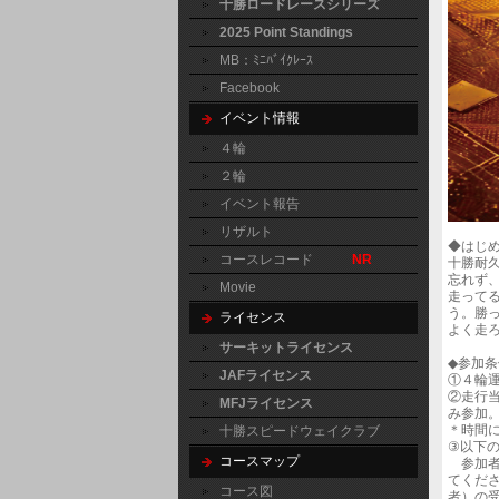
十勝ロードレースシリーズ
2025 Point Standings
MB：ﾐﾆﾊﾞｲｸﾚｰｽ
Facebook
イベント情報
４輪
２輪
イベント報告
リザルト
◆はじ
コースレコード
NR
十勝耐
忘れず
Movie
走って
う。勝
ライセンス
よく走
サーキットライセンス
◆参加
JAFライセンス
①４輪
②走行
MFJライセンス
み参加
＊時間
十勝スピードウェイクラブ
③以下
コースマップ
参加者
てくだ
コース図
者）の