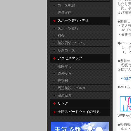
したり
コース概要
尚、事
設備案内
よび器
スポーツ走行・料金
◆開催
・第３
スポーツ走行
≪ＣＭ
・募集
料金
施設貸切について
◆イベ
１、予
冬期コース
３、２
アクセスマップ
◆参加
①受付
道内から
②指定
道外から
≪耐
更別村
■WEB
周辺施設・グルメ
温泉紹介
リンク
十勝スピードウェイの歴史
WEB
◆軽自
⑥Ｏｐ