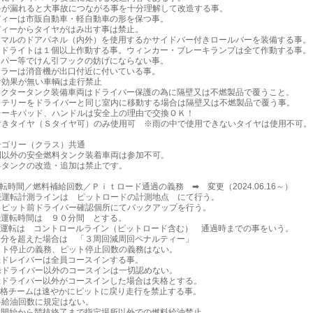
が漏れると大事故につながる事を十分理解して改造する事。
ィーは市販自動車・軽自動車の形を保つ事。
ィーからタイヤがはみ出す事は禁止。
マルのドアパネル（内外）を使用するかサイドバー付きロールバーを装備する事。
ドライトは１個以上作動する事。ウィンカー・ブレーキランプは全て作動する事。
パー等でけん引フックの妨げにならない事。
ラーは消音機が出口付近に付いている事。
効果が無い車輌は走行禁止
クタータンク装備車両はドライバー保護の為に隔壁又は不燃製品で覆うこと。
テリーをドライバーと同じ室内に移動する場合は隔壁又は不燃製品で覆う事。
ーキパッド、ハンドルは安全上の理由で交換ＯＫ！
きタイヤ（Ｓタイヤ可）のみ使用可 ※雨の中で使用できないタイヤは使用不可。
テゴリー（クラス）共通
以外の安全燃料タンク装着車両は参加不可。
タンクの改造・追加は禁止です。
転時間／燃料補給回数／Ｐｉｔロード通過の義務 ➡ 変更（2024.06.16～）
運転計測ラインは ピットロードの計測地点 にて行う。
ット前ドライバー確認個所にてバックアップを行う。
運転時間は ９０分間 とする。
運転は コントロールライン（ピットロード含む） 通過時までの事をいう。
分を超えた場合は 「３周回減周回ペナルティー」
ト停止の義務、ピット停止回数の義務はない。
ドレイバーは全員コースインする事。
ドライバー以外のコースインは一切認めない。
ドライバー以外がコースインした場合は失格とする。
チームは速やかにピットに戻り走行を禁止する事。
給油回数に規定はない。
開始から競技終了まで指定場所以外での燃料給油禁止