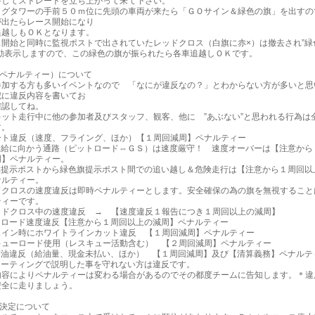
持してストレートを立ち上がって来て下さい。
ッグタワーの手前５０ｍ位に先頭の車両が来たら「ＧＯサイン＆緑色の旗」を出すの
が出たらレース開始になり
越しもＯＫとなります。
ス開始と同時に監視ポストで出されていたレッドクロス（白旗に赤×）は撤去され”緑
振動表示しますので、この緑色の旗が振られたら各車追越しＯＫです。
（ペナルティー）について
参加する方も多いイベントなので 「なにが違反なの？」とわからない方が多いと思
記に違反内容を書いてお
確認してね。
キット走行中に他の参加者及びスタッフ、観客、他に ”あぶない”と思われる行為は
す。
ート違反（速度、フライング、ほか）【１周回減周】ペナルティー
補給に向かう通路（ピットロード⇔ＧＳ）は速度厳守！ 速度オーバーは【注意から
周】ペナルティー。
旗提示ポストから緑色旗提示ポスト間での追い越し＆危険走行は【注意から１周回以
ナルティー。
ドクロスの速度違反は即時ペナルティーとします。安全確保の為の旗を無視すること
ティーです。
ドクロス中の速度違反 → 【速度違反１報告につき１周回以上の減周】
トロード速度違反【注意から１周回以上の減周】ペナルティー
スイン時にホワイトラインカット違反 【１周回減周】ペナルティー
キューロード使用（レスキュー活動含む） 【２周回減周】ペナルティー
給油違反（給油量、現金未払い、ほか） 【１周回減周】及び【清算義務】ペナルテ
ミーティングで説明した事を守れない方は違反です。
容によりペナルティーは変わる場合があるのでその都度チームに告知します。＊違
安全に走りましょう。
の決定について