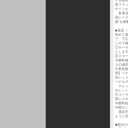
ｈを維
⑧フラ
サイン
各車追
⑨レー
旗”を
◆違反
初めて
で、下
くので
①サー
としま
②スタ
③燃料
上の減
④黄色
周】ペ
⑤レッ
ペナル
※レッ
⑥ピッ
⑦コー
⑧レス
⑨燃料
⑩朝の
違反内
ように
◆順位