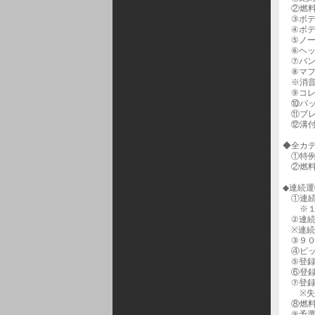
②燃料
③ボデ
④ボデ
⑤ノー
⑥ヘッ
⑦バン
⑧マフ
※消音
⑨コレ
⑩バッ
⑪ブレ
⑫溝付
◆全カ
①特例
②燃料
◆連続運
①連続
※１ピ
②連続
※連続
③９０
④ピッ
⑤登録
⑥登録
⑦登録
※失格
⑧燃料
⑨予選