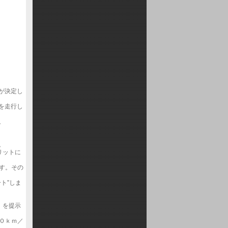
が決定し
を走行し
。
。
リットに
す。その
ト”しま
」を提示
０ｋｍ／