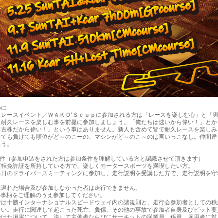
めに
久レースイベント／ＷＡＫＯ‘Ｓｃｕｐに参加される方は「レースを楽しむ心」と「
、耐久レースを楽しむ事を前提に参加しましょう。「俺たちは速いから偉い！」とか
る古株だから偉い！」という事はありません。新人も含めて皆で耐久レースを楽しみ
っても負けても順位がど～のこーの、マシンがど～のこ～のは言いっこなし。仲間達
ろう。
条件（参加申込をされた方は参加条件を理解している方と認識させて頂きます）
運転免許証を所持している方で、楽しくモータースポーツを満喫したい方。
当日のドライバーズミーティングに参加し、走行説明を受講した方で、走行説明を守
。
に遅れた場合及び参加しなかった者は走行できません。
の事柄をご理解のうえ参加してください。
は十勝インターナショナルスピードウェイ内の諸規則と、走行会参加者としての秩
さい。走行に関連して起こった死亡、負傷、その他の事故で参加者自身及びピット要
受けた損害について、決して主催者ならびにサーキットの従業員、係員、雇用者に対