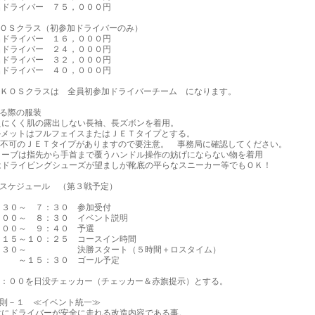
ドライバー ７５，０００円
ＫＯＳクラス（初参加ドライバーのみ）
ドライバー １６，０００円
ドライバー ２４，０００円
ドライバー ３２，０００円
ドライバー ４０，０００円
ＫＯＳクラスは 全員初参加ドライバーチーム になります。
する際の服装
にくく肌の露出しない長袖、長ズボンを着用。
メットはフルフェイスまたはＪＥＴタイプとする。
不可のＪＥＴタイプがありますので要注意。 事務局に確認してください。
ーブは指先から手首まで覆うハンドル操作の妨げにならない物を着用
ドライビングシューズが望ましが靴底の平らなスニーカー等でもＯＫ！
ムスケジュール （第３戦予定）
０～ ７：３０ 参加受付
０～ ８：３０ イベント説明
０～ ９：４０ 予選
１５～１０：２５ コースイン時間
３０～ 決勝スタート（５時間＋ロスタイム）
５：３０ ゴール予定
：００を日没チェッカー（チェッカー＆赤旗提示）とする。
規則－１ ≪イベント統一≫
にドライバーが安全に走れる改造内容である事。