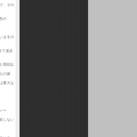
で、その
色の
いますの
全て違反
１周回以
上の減
は重大な
ィー
反しない