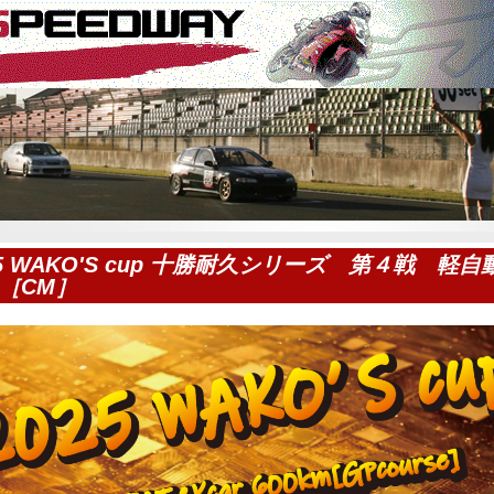
25 WAKO'S cup 十勝耐久シリーズ 第４戦 軽自
［CM］