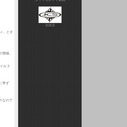
JUICE
ィ」とす
で開催。
イル３
ム）
に準ず
。
スなので