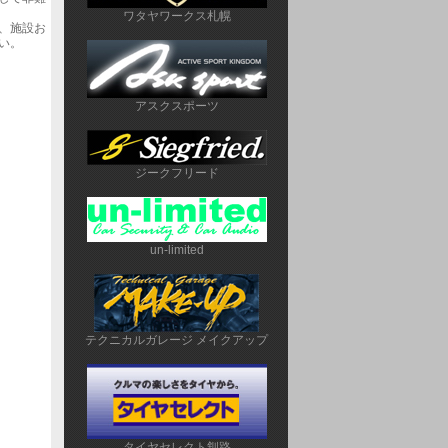
ワタヤワークス札幌
、施設お
い。
アスクスポーツ
ジークフリード
un-limited
テクニカルガレージ メイクアップ
タイヤセレクト釧路