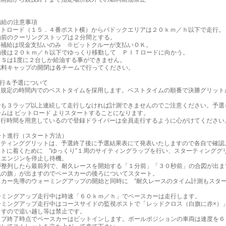
補給の注意事項
トロード（１５．４番ポスト横）からパドックエリアは２０ｋｍ／ｈ以下で走行。
前のクーリングストップは２分間とする。
補給は現金支払いのみ ※ピットクルーが支払いＯＫ。
後は２０ｋｍ／ｈ以下でゆっくり移動して ＰＩＴロードに向かう。
は1度に２台しか給油する事ができません。
キャップの開閉は各チームで行ってください。
走行＆予選について
は規定の時間内でのベストタイムを採用します。ベストタイムの順番で決勝グリット
でも３ラップ以上連続して走行しなければ計測できませんのでご注意ください。予選
ムは ピットロード よりスタートすることになります。
走行時間を用意しているので登録ドライバーは全員走行するように心がけてください
ート進行（スタート方法）
ーティンググリットは、予選終了後に予選結果表にて発表いたしますので各自で確認
ットに着くために ”ゆっくり”１周のサイティングラップを行い、スターティンググ
らエンジンを停止し待機。
が整列したら最前列で、耐久レースを開始する「１分前」「３０秒前」の合図が出ま
色の旗」が出ますのでペースカーの後ろについてスタート。
スカー先導のウォーミングアップの開始と同時に ”耐久レースのタイム計測もスター
ーミングアップ走行中は時速「６０ｋｍ／ｈ」でペースカーは走行します。
ーミングアップ走行中はコースサイドの監視ポストで「レッドクロス（白旗に赤×）
ますので追い越し等は禁止です。
ップ終了時点でペースカーはピットインします。ポールポジションの車両は速度を６