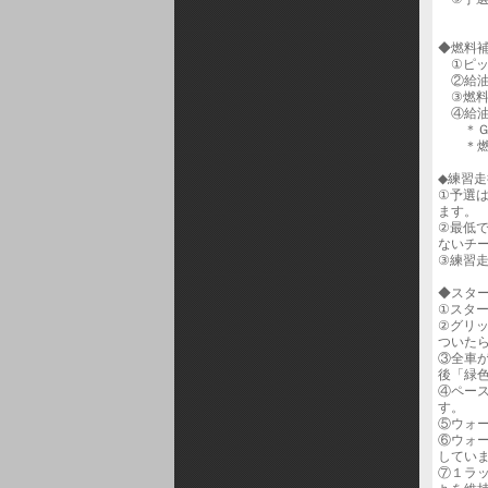
◆燃料
①ピッ
②給油
③燃料
④給油
＊ＧＳ
＊燃料
◆練習
①予選
ます。
②最低
ないチー
③練習
◆スタ
①スタ
②グリ
ついた
③全車
後「緑
④ペー
す。
⑤ウォ
⑥ウォ
してい
⑦１ラ