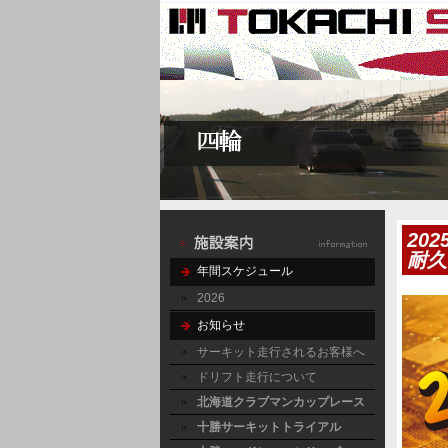
20
耐久
年間スケジュール
2026
お知らせ
サーキット走行されるお客様へ
ドリフト走行について
北海道クラブマンカップレース
十勝サーキットトライアル