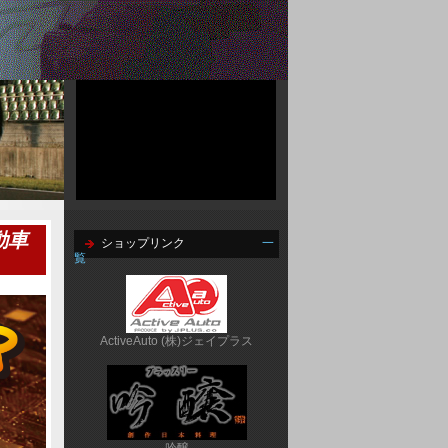
動車
ショップリンク
一
覧
ActiveAuto (株)ジェイプラス