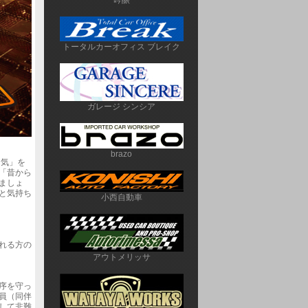
吟醸
トータルカーオフィス ブレイク
ガレージ シンシア
brazo
男気」を
「昔から
ましょ
と気持ち
小西自動車
れる方の
アウトメリッサ
序を守っ
員（同伴
して非難