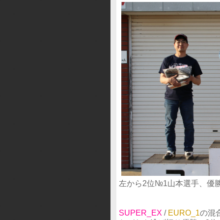
左から2位№1山本選手、優勝
SUPER_EX
/
EURO_1
の混