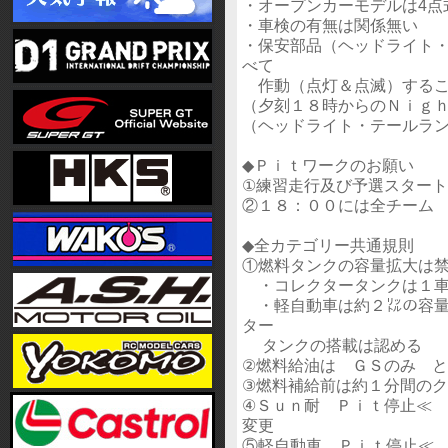
・オープンカーモデルは4点
・車検の有無は関係無い
・保安部品（ヘッドライト
べて
作動（点灯＆点滅）するこ
（夕刻１８時からのＮｉｇ
（ヘッドライト・テールラ
◆Ｐｉｔワークのお願い
①練習走行及び予選スター
②１８：００には全チーム
◆全カテゴリー共通規則
①燃料タンクの容量拡大は
・コレクタータンクは１車
・軽自動車は約２㍑の容量
ター
タンクの搭載は認める
②燃料給油は ＧＳのみ 
③燃料補給前は約１分間の
④Ｓｕｎ耐 Ｐｉｔ停止≪
変更
⑤軽自動車 Ｐｉｔ停止≪