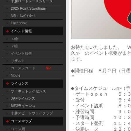
十勝ロードレースシリーズ
2025 Point Standings
MB：ﾐﾆﾊﾞｲｸﾚｰｽ
Facebook
イベント情報
４輪
２輪
お待たせいたしました。 Ｗ
久≫ のイベント概要がま
イベント報告
ます。
リザルト
コースレコード
NR
◆開催日程 ８月２日（日
Movie
＊
ライセンス
◆タイムスケジュール≫（予
サーキットライセンス
・ゲートｏｐｅｎ ６：３
JAFライセンス
・受付 ６：４５～
・イベント説明 ８：０
MFJライセンス
・練習時間 ９：００
十勝スピードウェイクラブ
・予選時間 １０：３
コースマップ
・スタート整列 １１：４
・決勝レース １２：０
コース図