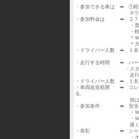
・参加できる車は ➡ ①
②ラジアルタイヤ
・参加料金は ➡ ２７
・普通車：オイル
・軽自車：オイル
＊ＷＡＫＯ’Ｓ
＊大会当日の朝
・ドライバー人数 ➡ １
・走行する時間 ➡ ハー
・スタートから１
走行可 （間の時
・ドライバー人数 ➡ １
・車両改造範囲 ➡ コレ
る。
他は安全であ
・参加条件 ➡ 安全確
・ＷＡＫＯ’Ｓ－
・ＷＡＫＯ’Ｓ－
速く走った場合は
・表彰 ➡ シャンペ
・オイル付のサー