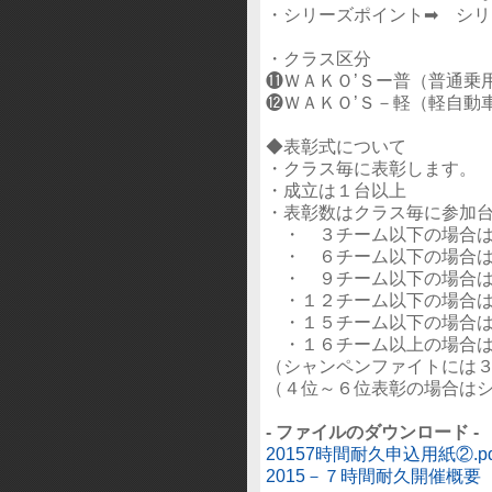
・シリーズポイント➡ シ
・クラス区分
⓫ＷＡＫＯ’Ｓー普（普通乗
⓬ＷＡＫＯ’Ｓ－軽（軽自動
◆表彰式について
・クラス毎に表彰します。
・成立は１台以上
・表彰数はクラス毎に参加
・ ３チーム以下の場合は
・ ６チーム以下の場合は
・ ９チーム以下の場合は
・１２チーム以下の場合は
・１５チーム以下の場合は
・１６チーム以上の場合は
（シャンペンファイトには
（４位～６位表彰の場合は
- ファイルのダウンロード -
20157時間耐久申込用紙②.pd
2015－７時間耐久開催概要（