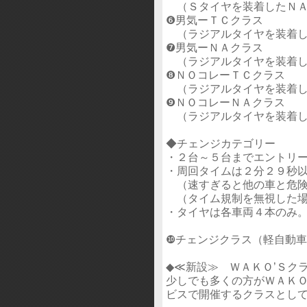
（Ｓタイヤを装着したＮＡ
❻男気ーＴＣクラス
（ラジアルタイヤを装着し
❼男気ーＮＡクラス
（ラジアルタイヤを装着し
❽ＮＯコレーＴＣクラス
（ラジアルタイヤを装着し
❾ＮＯコレーＮＡクラス
（ラジアルタイヤを装着し
◆チェンジカテゴリー
・２台～５台までエントリ
・周回タイムは２分２９秒
（速すぎると他の車と危険
（タイム規制を無視した場
・タイヤは各車両４本のみ
❿チェンジクラス（軽自動
◆≪新設≫ ＷＡＫＯ’Ｓク
少しでも多くの方がＷＡＫＯ
ビスで開催するクラスとし