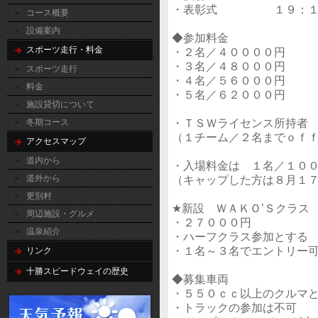
・表彰式 １９：１
コース概要
設備案内
◆参加料金
スポーツ走行・料金
・２名／４００００円
・３名／４８０００円
スポーツ走行
・４名／５６０００円
料金
・５名／６２０００円
施設貸切について
・ＴＳＷライセンス所持者
冬期コース
（１チーム／２名までｏｆ
アクセスマップ
道内から
・入場料金は １名／１０
（キャップした方は８月１
道外から
更別村
★新設 ＷＡＫＯ’Ｓクラス
周辺施設・グルメ
・２７０００円
温泉紹介
・ハーフクラス参加とする
・１名～３名でエントリー
リンク
十勝スピードウェイの歴史
◆募集車両
・５５０ｃｃ以上のクルマ
・トラックの参加は不可