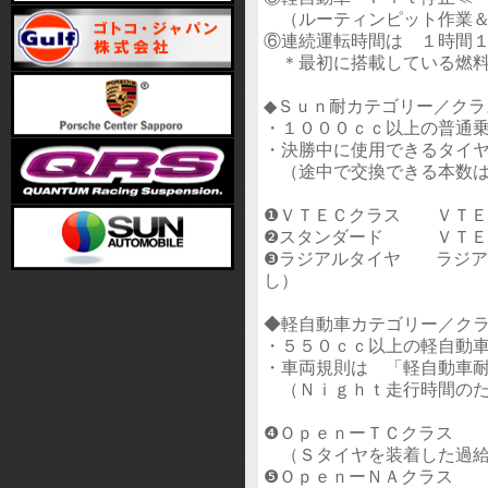
（ルーティンピット作業＆
⑥連続運転時間は １時間
＊最初に搭載している燃料
◆Ｓｕｎ耐カテゴリー／クラ
・１０００ｃｃ以上の普通
・決勝中に使用できるタイ
（途中で交換できる本数は
❶ＶＴＥＣクラス ＶＴＥ
❷スタンダード ＶＴＥＣ
❸ラジアルタイヤ ラジア
し）
◆軽自動車カテゴリー／ク
・５５０ｃｃ以上の軽自動
・車両規則は 「軽自動車
（Ｎｉｇｈｔ走行時間のた
❹ＯｐｅｎーＴＣクラス
（Ｓタイヤを装着した過給
❺ＯｐｅｎーＮＡクラス