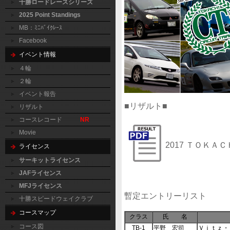
十勝ロードレースシリーズ
2025 Point Standings
MB：ﾐﾆﾊﾞｲｸﾚｰｽ
Facebook
イベント情報
４輪
２輪
イベント報告
■リザルト■
リザルト
コースレコード
NR
Movie
2017 ＴＯＫ
ライセンス
サーキットライセンス
JAFライセンス
MFJライセンス
暫定エントリーリスト
十勝スピードウェイクラブ
コースマップ
クラス
氏 名
コース図
TB-1
平野 宏司
Ｖｉｔｚ・