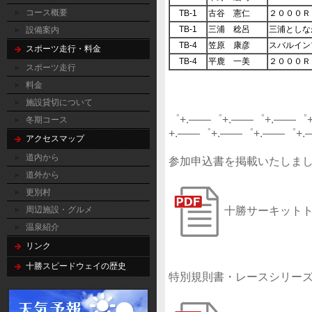
コース概要
TB-1
古谷 憲仁
２０００Ｒ
TB-1
三浦 稔呂
三浦としな
設備案内
TB-4
笠原 康彦
スバルイン
スポーツ走行・料金
TB-4
平鹿 一美
２０００Ｒ
スポーツ走行
料金
施設貸切について
゜+.――゜+.――゜+.――゜
冬期コース
+.――゜+.――゜+.――゜+
アクセスマップ
道内から
参加申込書を掲載いたしま
道外から
更別村
十勝サーキット
周辺施設・グルメ
温泉紹介
リンク
十勝スピードウェイの歴史
特別規則書・レースシリー