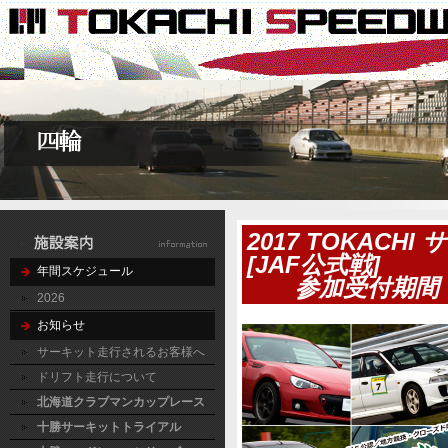
2017 TOKACH
[JAF公式戦]
年間スケジュール
参加受付期間：4/
2026
お知らせ
サーキット走行されるお客様へ
ドリフト走行について
北海道クラブマンカップレース
十勝サーキットトライアル