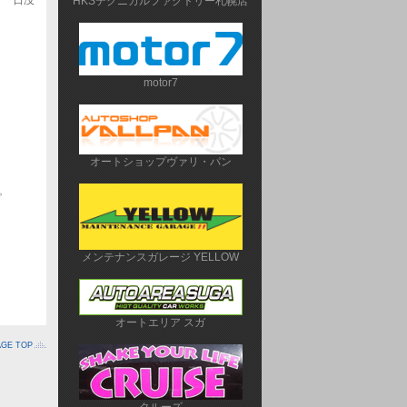
HKSテクニカルファクトリー札幌店
motor7
オートショップヴァリ・パン
。
メンテナンスガレージ YELLOW
オートエリア スガ
AGE TOP