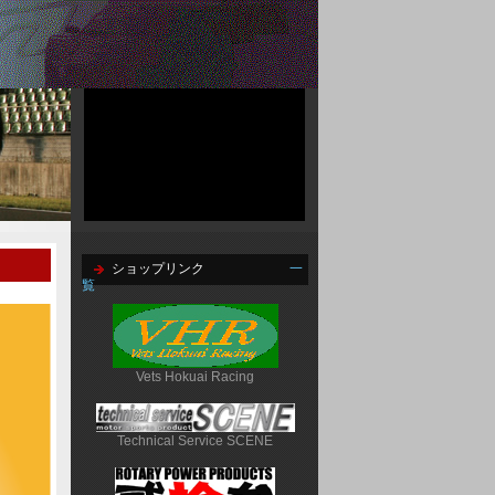
ショップリンク
一
覧
Vets Hokuai Racing
Technical Service SCENE