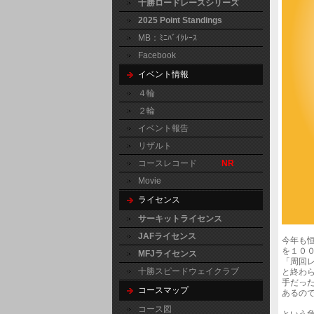
十勝ロードレースシリーズ
2025 Point Standings
MB：ﾐﾆﾊﾞｲｸﾚｰｽ
Facebook
イベント情報
４輪
２輪
イベント報告
リザルト
コースレコード
NR
Movie
ライセンス
サーキットライセンス
JAFライセンス
今年も
を１０
MFJライセンス
「周回
十勝スピードウェイクラブ
と終わ
手だっ
コースマップ
あるの
コース図
という