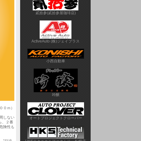
貳拾参(貳拾参屋珈琲店)
ActiveAuto (株)ジェイプラス
小西自動車
吟醸
００ｍ）
周しない
オートプロジェクトクローバー
ら、２番
危険性も
 ”日没