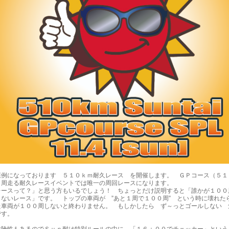
恒例になっております ５１０ｋｍ耐久レース を開催します。 ＧＰコース（５１
０周走る耐久レースイベントでは唯一の周回レースになります。
レースって？」と思う方もいるでしょう！ ちょっとだけ説明すると「誰かが１００
らないレース」です。 トップの車両が ”あと１周で１００周” という時に壊れた
た車両が１００周しないと終わりません。 もしかしたら ず～っとゴールしない 
です。
危険性もあるのでＳｕｎ耐は特別ルールの中に 「１６：００でチェッカー」という