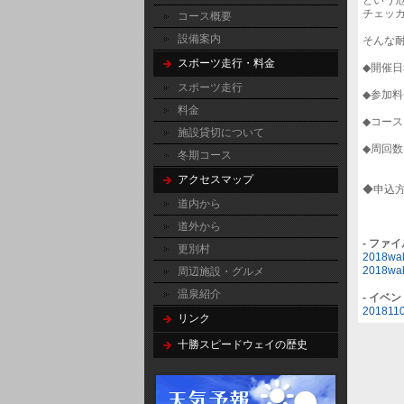
チェッ
コース概要
設備案内
そんな
スポーツ走行・料金
◆開催
スポーツ走行
◆参加
料金
◆コー
施設貸切について
◆周回
冬期コース
５０
アクセスマップ
◆申込
道内から
道外から
- ファ
更別村
2018w
2018w
周辺施設・グルメ
温泉紹介
- イベ
2018110
リンク
十勝スピードウェイの歴史