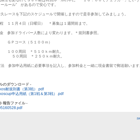
カールール” があるので安心です。
耐久レースを下記のスケジュールで開催しますので是非参加してみましょう。
日程 １１月４日（日曜日） ＊募集は１週間前まで。
料金 参加ドライバー人数により変わります。＊規則書参照。
ス ＧＰコース（５１００ｍ）
数 １００周回 ＊５１０ｋｍ耐久。
周回 ＊２５０ｋｍ耐久。
方法 参加申込用紙に必要事項を記入し、参加料金と一緒に現金書留で郵送願います
イルのダウンロード -
akos耐規則書（第3戦）.pdf
akoscup申込用紙（第1戦＆第3戦）.pdf
ント報告ファイル -
5160528.pdf
P