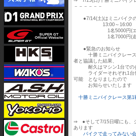
－－－－－－
●7/14(土)はミニバイ
13:00～16:00 
1名5000円(エン
1名7000円(走行の
●緊急のお知らせ
十勝ミニバイクレース第1
者と協議した結果、
耐久はマシン1台での参
ライダーそれぞれ1台使
可能 となりましたので
お知らせいたします
十勝ミニバイクレース第1
⇒ ●そして7/15日曜に
あります
バイクで走ってみない