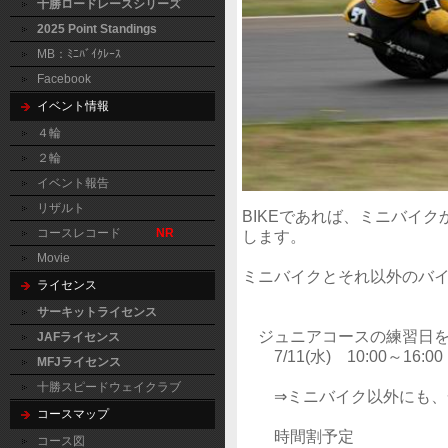
十勝ロードレースシリーズ
2025 Point Standings
MB：ﾐﾆﾊﾞｲｸﾚｰｽ
Facebook
イベント情報
４輪
２輪
イベント報告
リザルト
BIKEであれば、ミニバイ
コースレコード
NR
します。
Movie
ミニバイクとそれ以外のバ
ライセンス
サーキットライセンス
ジュニアコースの練習日を
JAFライセンス
7/11(水) 10:00～16:
MFJライセンス
十勝スピードウェイクラブ
⇒ミニバイク以外にも、
コースマップ
時間割予定
コース図