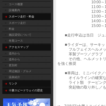
10:00～11:0
コース概要
11:00～12:0
設備案内
12:00～13:0
13:00～14:0
スポーツ走行・料金
14:00～15:0
スポーツ走行
15:00～16:0
料金
■走行申込は当日 ジュ
施設貸切について
冬期コース
■ライダーは、サーキット
アクセスマップ
フルフェイスヘルメット
革製ブーツ／グラブ
道内から
その他、ヘルメットリム
道外から
を強く推奨
更別村
周辺施設・グルメ
■車両は、ミニバイク／一
オイルラインの確実な
温泉紹介
ライト類 テーピン
リンク
突起物の取り外し／もし
十勝スピードウェイの歴史
⇒ 7/15(日)十勝ミニバ