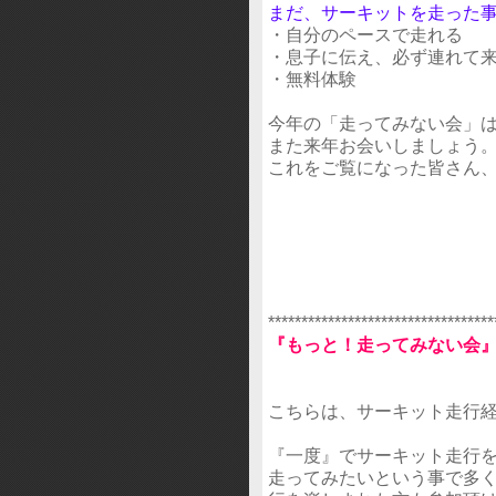
まだ、サーキットを走った
・自分のペースで走れる
・息子に伝え、必ず連れて
・無料体験
今年の「走ってみない会」
また来年お会いしましょう
これをご覧になった皆さん
**********************************
『もっと！走ってみない会
こちらは、サーキット走行
『一度』でサーキット走行
走ってみたいという事で多