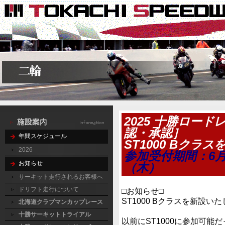
2025 十勝ロード
認・承認］
年間スケジュール
ST1000 Bクラ
2026
参加受付期間：6月
お知らせ
（木）
サーキット走行されるお客様へ
ドリフト走行について
□お知らせ□
ST1000 Bクラスを新設い
北海道クラブマンカップレース
十勝サーキットトライアル
以前にST1000に参加可能