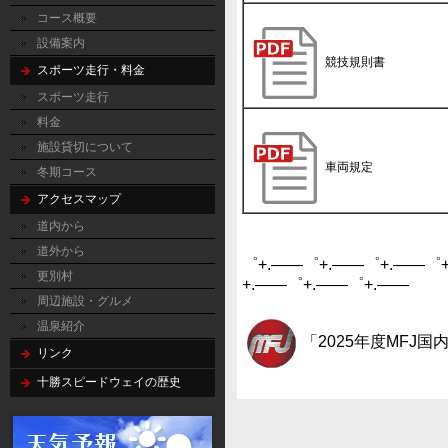
コース概要
設備案内
競技規則書
スポーツ走行・料金
スポーツ走行
料金
施設貸切について
車両規定
冬期コース
アクセスマップ
道内から
道外から
゜+.――゜+.――゜+.――゜
更別村
+.――゜+.――゜+.――
周辺施設・グルメ
温泉紹介
「2025年度MFJ
リンク
十勝スピードウェイの歴史