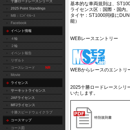
十勝ロードレースシリーズ
基本的な車両規則は、ST10
2025 Point Standings
ライセンス区：国際・国内
タイヤ：ST1000同様にD
MB：ﾐﾆﾊﾞｲｸﾚｰｽ
能）
Facebook
イベント情報
WEBレースエントリー
４輪
２輪
イベント報告
リザルト
コースレコード
NR
WEBからレースのエントリ
Movie
ライセンス
2025十勝ロードレースシ
サーキットライセンス
いたします。
JAFライセンス
MFJライセンス
十勝スピードウェイクラブ
特別規則書
コースマップ
コース図