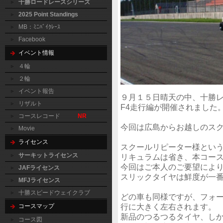
十勝ロードレースシリーズ
2025 Point Standings
MB：ﾐﾆﾊﾞｲｸﾚｰｽ
Facebook
イベント情報
４輪
２輪
イベント報告
９月１５日晴天の中、十勝
リザルト
F4走行編が開催されました
コースレコード
NR
今回は広島からお越しのス
Movie
ライセンス
スクールリピーター様とい
サーキットライセンス
リキュラムは省き、本コー
今回はご本人のご要望により
JAFライセンス
スリックタイヤは鮮度が一
MFJライセンス
十勝スピードウェイクラブ
どの車も同様ですが、フォ
行に大きく左右されます。
コースマップ
新品のつるつるタイヤ、し
コース図