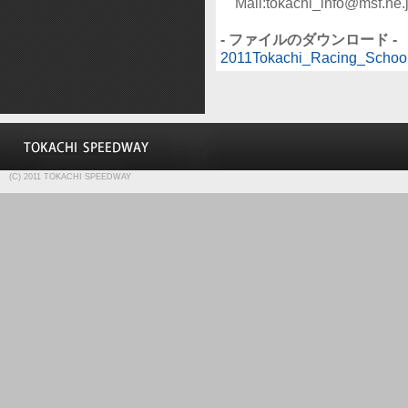
Mail:tokachi_info@msf.ne.
- ファイルのダウンロード -
2011Tokachi_Racing_School
(C) 2011 TOKACHI SPEEDWAY