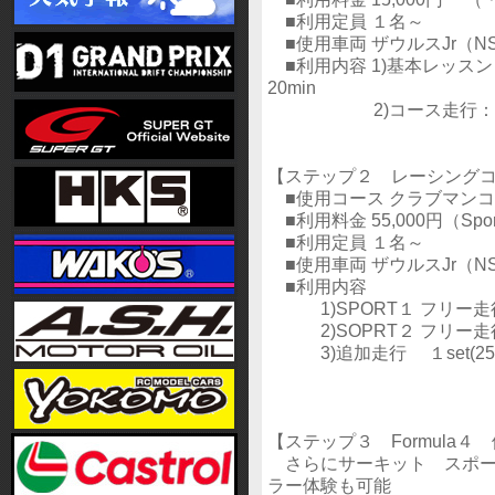
■利用定員 １名～
■使用車両 ザウルスJr（NSJ
■利用内容 1)基本レッ
20min
2)コース走行： 先導
【ステップ２ レーシング
■使用コース クラブマンコース
■利用料金 55,000円（Sport
■利用定員 １名～
■使用車両 ザウルスJr（NSJ
■利用内容
1)SPORT１ フリー走行 1
2)SOPRT２ フリー走行 1
3)追加走行 １set(25m
【ステップ３ Formula４
さらにサーキット スポー
ラー体験も可能