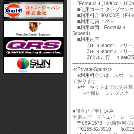
"Formula４(1800cc・
■使用コース クラブマンコース
■利用料金 80,000円（F4-spo
■利用定員 １名～
■利用車両 Formula４ 
5speed）
■利用内容
1)Ｆ４-sport１ フリー走行
2)Ｆ４-sport２ フリー走行
3)追加走行 １set(25m
-----------------------------------------
≪Private-Sports≫
●利用料金には、スポーツ
ております
●サーキットまでの交通費
⇒十勝レーシングスクール修
■問合せ／申し込み
十勝スピードウエイ レー
〒089-1573 北海道
℡0155-52-3910 fax0155