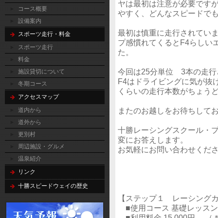
ヤは最初は注意が必要です
コース概要
やすく、どんなスピードで
設備案内
最初は慎重に走行されてい
スポーツ走行・料金
プ感慣れてくるとF4らしい
スポーツ走行
た。
料金
今回は25分単位 3本の走
施設貸切について
F4はドライビングに気が抜
冬期コース
くらいの走行本数がちょう
アクセスマップ
またのお越しをお待ちして
道内から
道外から
十勝レーシングスクール・
更別村
変にお答えします。
周辺施設・グルメ
お気軽にお問い合わせくだ
温泉紹介
リンク
十勝スピードウェイの歴史
【ステップ１ レーシング
■使用コース 基礎レッスン＋
■利用料金 15,000円 （