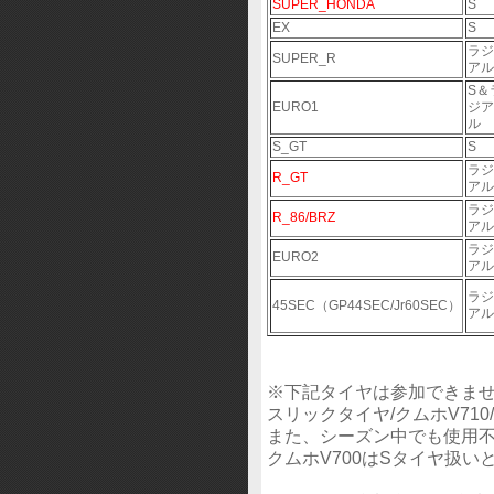
SUPER_HONDA
S
EX
S
ラジ
SUPER_R
アル
S＆
EURO1
ジア
ル
S_GT
S
ラジ
R_GT
アル
ラジ
R_86/BRZ
アル
ラジ
EURO2
アル
ラジ
45SEC（GP44SEC/Jr60SEC）
アル
※下記タイヤは参加できま
スリックタイヤ/クムホV710
また、シーズン中でも使用
クムホV700はSタイヤ扱い