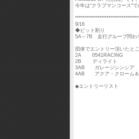
今年は“クラブマンコース”
**********************************
9/16
◆ピット割り
5A～7B 走行グループ問わ
団体でエントリー頂いたとこ
2A 0541RACING
2B ディライト
3AB ガレージシンシア
4AB アクア・クローム＆
◆エントリーリスト