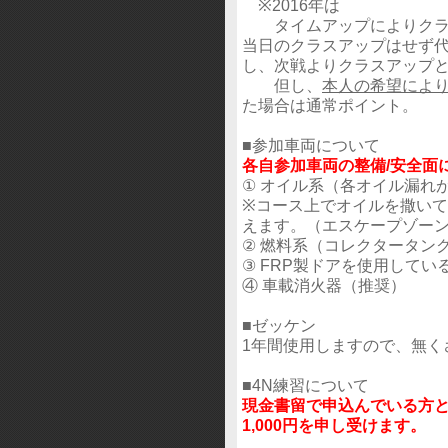
※2016年は
タイムアップによりクラス
当日のクラスアップはせず代
し、次戦よりクラスアップ
但し、
本人の希望によ
た場合は通常ポイント。
■参加車両について
各自参加車両の整備/安全面
① オイル系（各オイル漏れ
※コース上でオイルを撒い
えます。（エスケープゾー
② 燃料系（コレクタータン
③ FRP製ドアを使用して
④ 車載消火器（推奨）
■ゼッケン
1年間使用しますので、無く
■4N練習について
現金書留で申込んでいる方
1,000円を申し受けます。