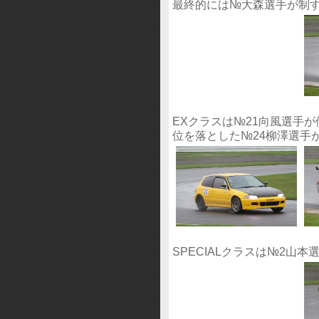
最終的には№大森選手が制
EXクラスは№21向風選手
位を落とした№24柳澤選手
SPECIALクラスは№2山