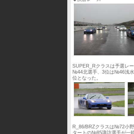
SUPER_Rクラスは予選レ
№44北選手、3位は№46
位となった。
R_86/BRZクラスは№7
タートの№85諏訪選手が一