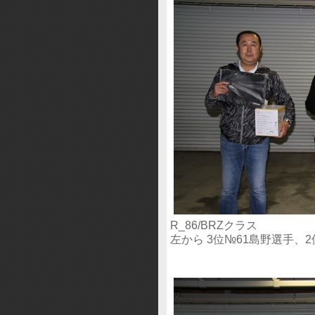
R_86/BRZクラス
左から 3位№61島野選手、