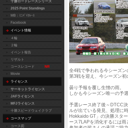
十勝ロードレースシリーズ
2025 Point Standings
MB：ﾐﾆﾊﾞｲｸﾚｰｽ
Facebook
イベント情報
４輪
２輪
イベント報告
リザルト
コースレコード
NR
全4戦で争われる今シーズンの「N
Movie
第3戦を迎え、今シーズン初
ライセンス
曇り予報を覆し生憎の雨。
サーキットライセンス
しかも今シーズン唯一の予
JAFライセンス
MFJライセンス
予選レース終了後～DTCC
ルが出ている発見、処理に時
十勝スピードウェイクラブ
Hokkaido GT」の決
コースマップ
ース7LAPを消化するには
コース図
参加者の皆さんの承諾ご協力