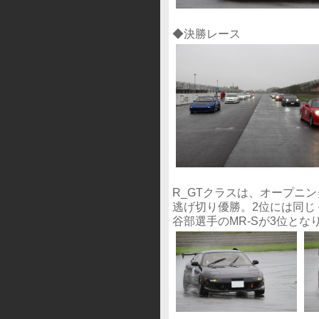
◆決勝レース
R_GTクラスは、オープニ
逃げ切り優勝。2位には同じく
谷部選手のMR-Sが3位と