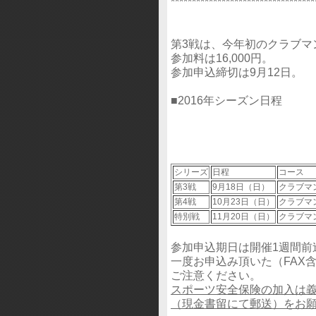
**********************************
第3戦は、今年初のクラブマ
参加料は16,000円。
参加申込締切は9月12日。
■2016年シーズン日程
シリーズ
日程
コース
第3戦
9月18日（日）
クラブマ
第4戦
10月23日（日）
クラブマ
特別戦
11月20日（日）
クラブマ
参加申込期日は開催1週間前
一度お申込み頂いた（FAX
ご注意ください。
スポーツ安全保険の加入は義
（現金書留にて郵送）をお