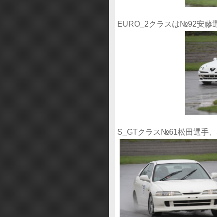
EURO_2クラスは№92安
S_GTクラス№61松田選手