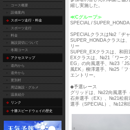
縮し実施した。
コース概要
設備案内
≪Cグループ≫
スポーツ走行・料金
SPECIAL / SUPER_HONDA 
スポーツ走行
SPECIALクラスは№2「
料金
SUPER_HONDAクラスは
施設貸切について
リー
冬期コース
SUPER_EXクラスは、和
EXクラスは、№21「ワー
アクセスマップ
EG」の向風選手、№23「J
道内から
風EK」柳澤選手、№25「
道外から
エントリー。
更別村
◆予選レース
周辺施設・グルメ
グリッドは、№22向風選手（
温泉紹介
石井選手（EX）、№21松前
リンク
選手（SPECIAL）、№12
十勝スピードウェイの歴史