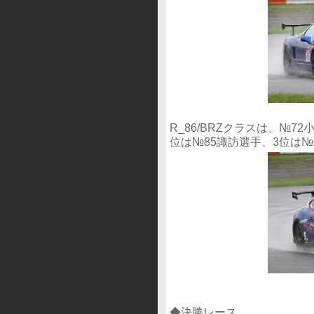
R_86/BRZクラスは、№
位は№85諏訪選手、3位は№
◆決勝レース