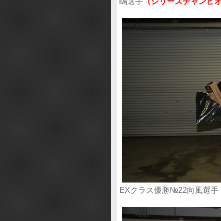
嶋選手
（シリーズチャンピ
EXクラス優勝№22向風選手