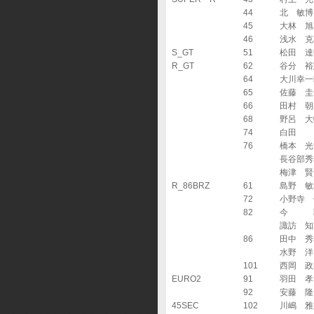
44
北 敏博
45
大林 旭
46
浅水 克
S_GT
51
松田 達
R_GT
62
谷分 裕
64
大川幸一
65
佐藤 圭
66
田村 朝
68
野呂 大
74
白田 
76
橋本 光
長谷部秀
梅津 賢
R_86BRZ
61
島野 敏
72
小野寺 
82
今 
諏訪 知
86
田中 秀
水野 洋
101
西岡 政
EURO2
91
羽田 孝
92
安藤 隆
45SEC
102
川嶋 雅