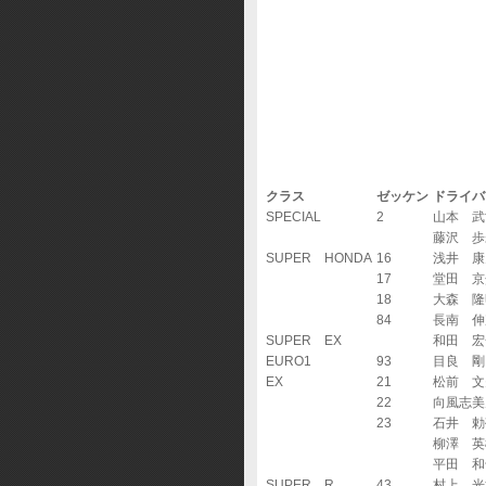
クラス
ゼッケン
ドライバ
SPECIAL
2
山本 武
藤沢 歩
SUPER HONDA
16
浅井 康
17
堂田 京
18
大森 隆
84
長南 伸
SUPER EX
和田 宏
EURO1
93
目良 剛
EX
21
松前 文
22
向風志美
23
石井 勅
柳澤 英
平田 和
SUPER R
43
村上 光