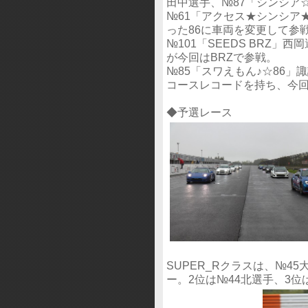
田中選手、№87「シンシア
№61「アクセス★シンシア
った86に車両を変更して参
№101「SEEDS BRZ
が今回はBRZで参戦。
№85「スワえもん♪☆86」諏
コースレコードを持ち、今回
◆予選レース
SUPER_Rクラスは、№4
ー。2位は№44北選手、3位