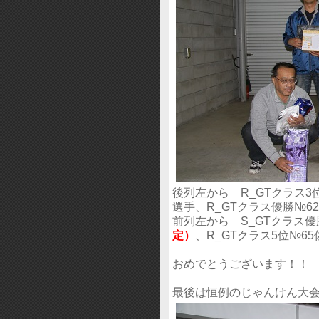
後列左から R_GTクラス3
選手、R_GTクラス優勝№6
前列左から S_GTクラス優
定）
、R_GTクラス5位№6
おめでとうございます！！
最後は恒例のじゃんけん大