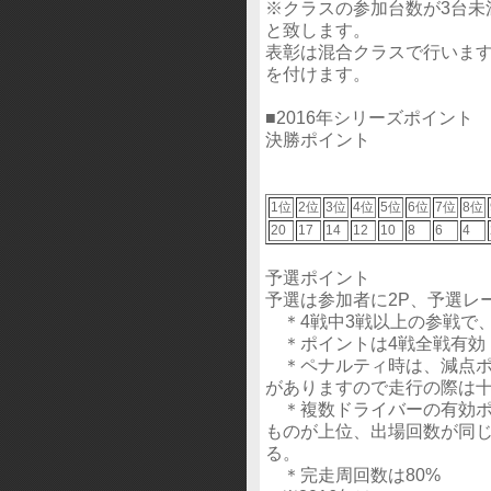
※クラスの参加台数が3台未
と致します。
表彰は混合クラスで行います
を付けます。
■2016年シリーズポイント
決勝ポイント
1位
2位
3位
4位
5位
6位
7位
8位
20
17
14
12
10
8
6
4
予選ポイント
予選は参加者に2P、予選レ
＊4戦中3戦以上の参戦で
＊ポイントは4戦全戦有効
＊ペナルティ時は、減点ポ
がありますので走行の際は
＊複数ドライバーの有効ポ
ものが上位、出場回数が同
る。
＊完走周回数は80%