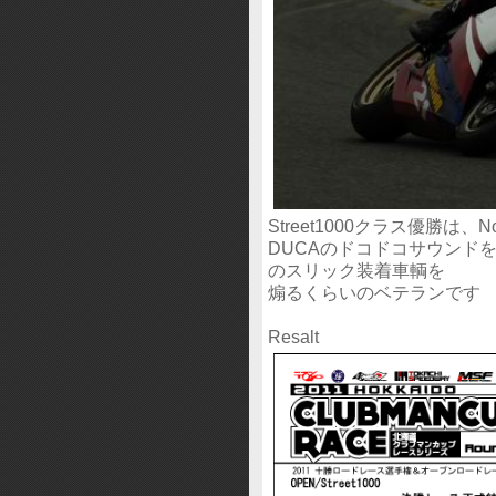
Street1000クラス優勝は、
DUCAのドコドコサウンド
のスリック装着車輌を
煽るくらいのベテランです
Resalt