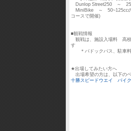
Dunlop Street250 
MiniBike ～ 50~12
コースで開催)
■観戦情報
観戦は、施設入場料 高校生
す
＊パドックパス、駐車料
★出場してみたい方へ
出場希望の方は、以下のペ
十勝スピードウエイ バイ