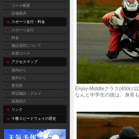
コース概要
設備案内
スポーツ走行・料金
スポーツ走行
料金
施設貸切について
冬期コース
アクセスマップ
道内から
道外から
更別村
Enjoy-Middleクラス(
周辺施設・グルメ
なんと中学生の彼は、身長
温泉紹介
リンク
十勝スピードウェイの歴史