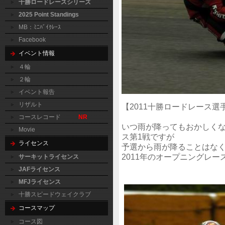
十勝ロードレースシリーズ
2025 Point Standings
MB：ﾐﾆﾊﾞｲｸﾚｰｽ
Facebook
イベント情報
４輪
２輪
イベント報告
リザルト
【2011十勝ロードレース選手
コースレコード
NR
いつ雨が降ってもおかしく
Movie
ス第1戦ですが
ライセンス
予選から雨が降ることはな
2011年のオープニングレ
サーキットライセンス
JAFライセンス
MFJライセンス
十勝スピードウェイクラブ
コースマップ
コース図