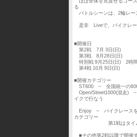
ほぼ全体を見渡せるコース
る
バトルシーンは、2輪レー
是非 Liveで、バイクレ
■開催日
第2戦 7月 3日(日)
第3戦 8月28日(日)
特別戦 9月25日(日) 2時間耐久
第4戦 10月 9日(日)
■開催カテゴリー
ST600 ~ 全国統一の6
Open/Street1000(混
イクで行なう
迫力のあ
Enjoy ~ バイクレー
カテゴリー
第1戦はタイム計
■その他第2戦以降で開催