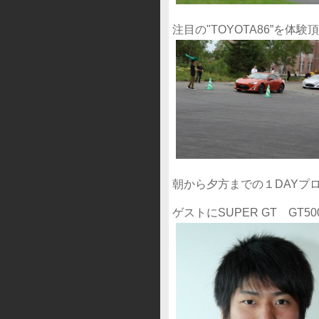
注目の"TOYOTA86”を
朝から夕方までの１DAYプ
ゲストにSUPER GT GT500