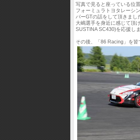
写真で見ると座っている位置
フォーミュラトヨタレーシン
パーGTの話をして頂きまし
大嶋選手を身近に感じて頂け
SUSTINA SC430)を応援
その後、「86 Racing」を