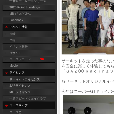
十勝ロードレースシリーズ
2025 Point Standings
MB：ﾐﾆﾊﾞｲｸﾚｰｽ
Facebook
イベント情報
４輪
２輪
イベント報告
リザルト
コースレコード
NR
サーキットを走った事のな
を安全に楽しく体験しても
Movie
「ＧＡＺOO Ｒａｃｉｎｇ
ライセンス
サーキットライセンス
各サーキットオリジナルイベ
JAFライセンス
今年はスーパーGTドライバ
MFJライセンス
十勝スピードウェイクラブ
コースマップ
コース図