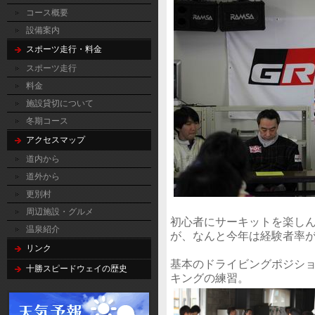
コース概要
設備案内
スポーツ走行・料金
スポーツ走行
料金
施設貸切について
冬期コース
アクセスマップ
道内から
道外から
更別村
周辺施設・グルメ
初心者にサーキットを楽し
温泉紹介
が、なんと今年は経験者率
リンク
基本のドライビングポジシ
十勝スピードウェイの歴史
キングの練習。