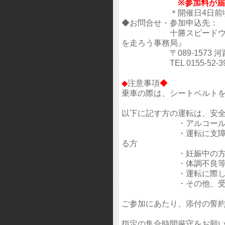
※参加料が
＊開催日4日前頃迄に
◆お問合せ・参加申込先：
十勝スピードウェイ内 『G
を走ろう事務局』
〒089-1573 河西
TEL 0155-52-3910 
◆
注意事項
◆
乗車の際は、シートベルト
以下に記す方の運転は、安
・アルコールを飲
・運転に支障を及ぼす
る方
・妊娠中の
・体調不良等、参加
・運転に際し、補助
・その他、受付にて安
ご参加にあたり、添付の誓
指定の集合時間厳守をお願