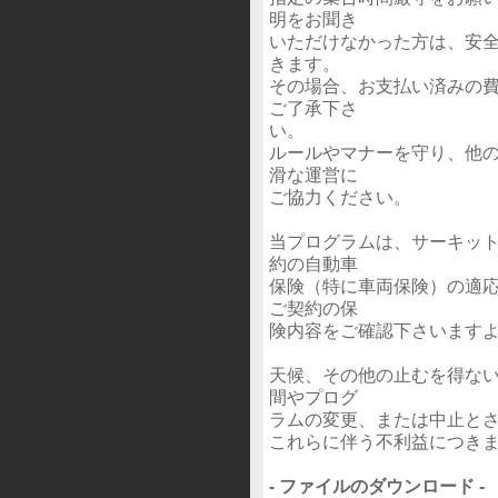
明をお聞き
いただけなかった方は、安
きます。
その場合、お支払い済みの
ご了承下さ
い。
ルールやマナーを守り、他
滑な運営に
ご協力ください。
当プログラムは、サーキッ
約の自動車
保険（特に車両保険）の適
ご契約の保
険内容をご確認下さいます
天候、その他の止むを得な
間やプログ
ラムの変更、または中止と
これらに伴う不利益につき
- ファイルのダウンロード -