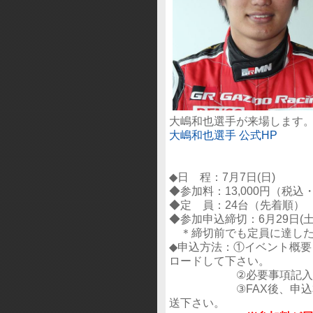
大嶋和也選手が来場します
大嶋和也選手 公式HP
◆日 程：7月7日(日)
◆参加料：13,000円（税
◆定 員：24台（先着順）
◆参加申込締切：6月29日(土
＊締切前でも定員に達した
◆申込方法：①イベント概
ロードして下さい。
②必要事項記入の上、
③FAX後、申込本書
送下さい。