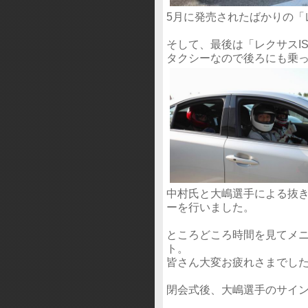
5月に発売されたばかりの「レク
そして、最後は「レクサスI
タクシーなので後ろにも乗
中村氏と大嶋選手による抜
ーを行いました。
ところどころ時間を見てメ
ト。
皆さん大変お疲れさまでし
閉会式後、大嶋選手のサイ