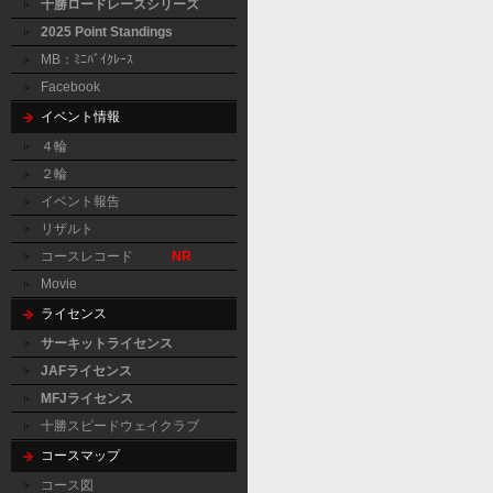
十勝ロードレースシリーズ
2025 Point Standings
MB：ﾐﾆﾊﾞｲｸﾚｰｽ
Facebook
イベント情報
４輪
２輪
イベント報告
リザルト
コースレコード
NR
Movie
ライセンス
サーキットライセンス
JAFライセンス
MFJライセンス
十勝スピードウェイクラブ
コースマップ
コース図