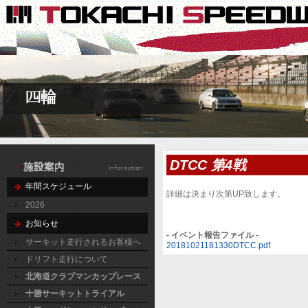
DTCC 第4戦
年間スケジュール
詳細は決まり次第UP致します。
2026
お知らせ
- イベント報告ファイル -
サーキット走行されるお客様へ
20181021181330DTCC.pdf
ドリフト走行について
北海道クラブマンカップレース
十勝サーキットトライアル