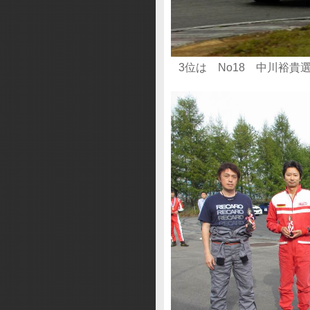
3位は No18 中川裕貴選手 Be