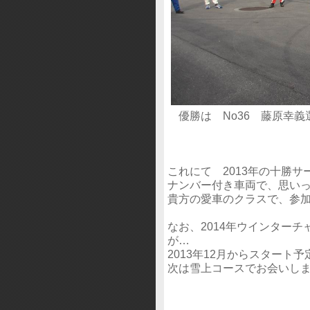
優勝は No36 藤原幸義選手 Be
これにて 2013年の十勝
ナンバー付き車両で、思い
貴方の愛車のクラスで、参
なお、2014年ウインター
が…
2013年12月からスタート
次は雪上コースでお会いし