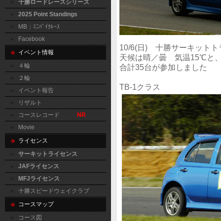
十勝ロードレースシリーズ
2025 Point Standings
MB：ﾐﾆﾊﾞｲｸﾚｰｽ
Facebook
10/6(日) 十勝サーキッ
イベント情報
天候は晴／曇 気温15℃と
４輪
合計35台が参加しました
２輪
TB-1クラス
イベント報告
リザルト
コースレコード
NR
Movie
ライセンス
サーキットライセンス
JAFライセンス
MFJライセンス
十勝スピードウェイクラブ
コースマップ
コース図