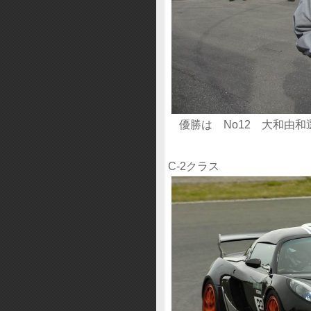
優勝は No12 大和由和選手 Be
C-2クラス