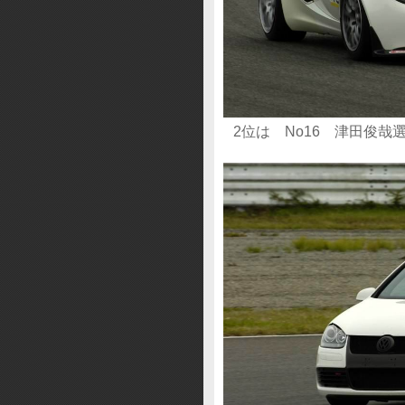
2位は No16 津田俊哉選手 Be