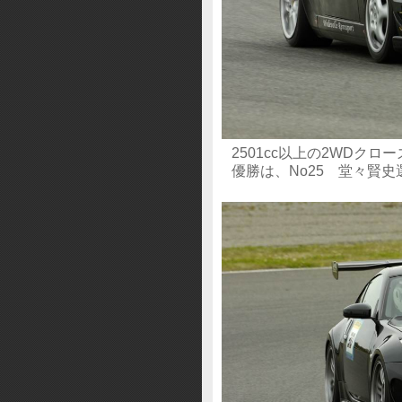
2501cc以上の2WDクロ
優勝は、No25 堂々賢史選手 Be