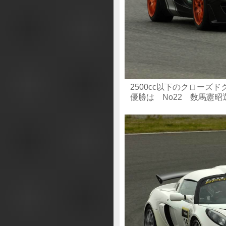
2500cc以下のクローズド
優勝は No22 数馬憲昭選手 Be