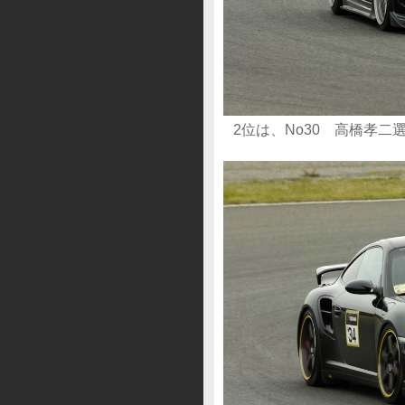
2位は、No30 高橋孝二選手 Be