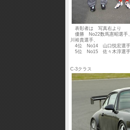
表彰者は 写真右より
優勝 No22数馬憲昭選手、
川裕貴選手、
4位 No14 山口悦宏選手 Bes
5位 No15 佐々木淳選手 Bes
C-3クラス