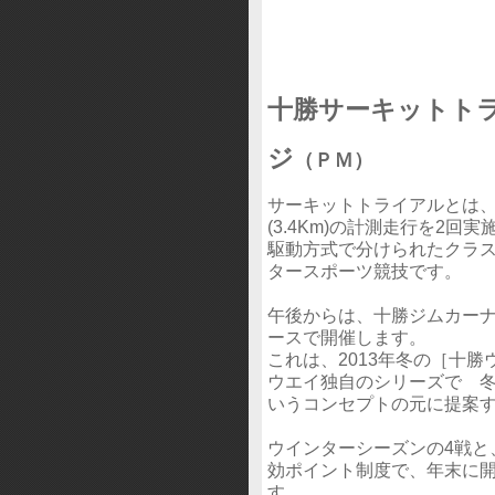
十勝サーキットト
ジ
（ＰＭ）
サーキットトライアルとは
(3.4Km)の計測走行を2
駆動方式で分けられたクラス
タースポーツ競技です。
午後からは、十勝ジムカー
ースで開催します。
これは、2013年冬の［十
ウエイ独自のシリーズで 
いうコンセプトの元に提案
ウインターシーズンの4戦と
効ポイント制度で、年末に
す。