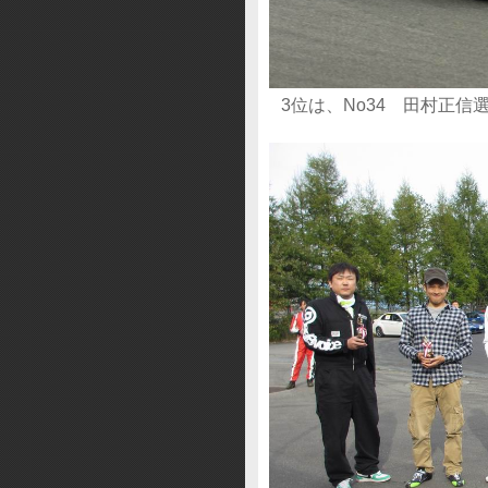
3位は、No34 田村正信選手 Be