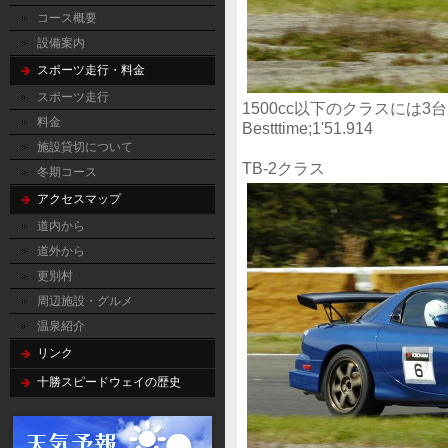
コース概要
設備案内
スポーツ走行・料金
スポーツ走行
1500cc以下のクラスには
料金
Bestttime;1'51.914
施設貸切について
TB-2クラス
冬期コース
アクセスマップ
道内から
道外から
更別村
周辺施設・グルメ
温泉紹介
リンク
十勝スピードウェイの歴史