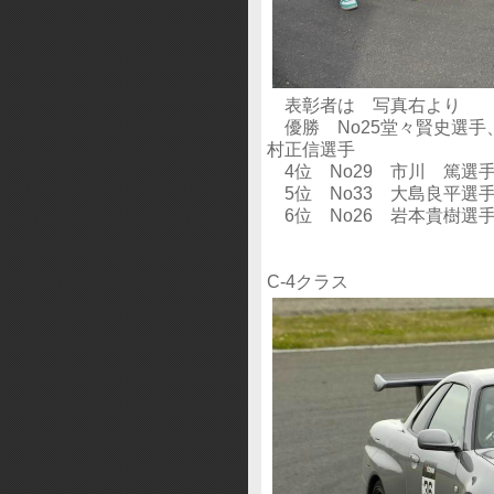
表彰者は 写真右より
優勝 No25堂々賢史選手、
村正信選手
4位 No29 市川 篤選手 Bes
5位 No33 大島良平選手 Bes
6位 No26 岩本貴樹選手 Bes
C-4クラス