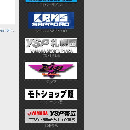
ブルーライン
クルムスSAPPORO
AGE TOP
YSP札幌西
ジップ
モトショップ照
YSP帯広