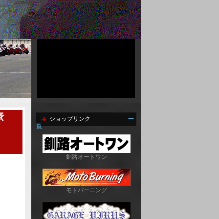
承
ショップリンク
一
覧
釧路オートワン
モトバーニング