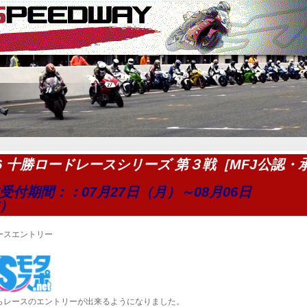
26 十勝ロードレースシリーズ 第３戦［MFJ公認・
受付期間：：07月27日（月）～08月06日
）
ースエントリー
からレースのエントリーが出来るようになりました。