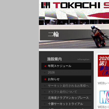
20
認］
年間スケジュール
参加
（木
2026
お知らせ
WEBレ
サーキット走行されるお客様へ
ドリフト走行について
北海道クラブマンカップレース
十勝サーキットトライアル
WEB