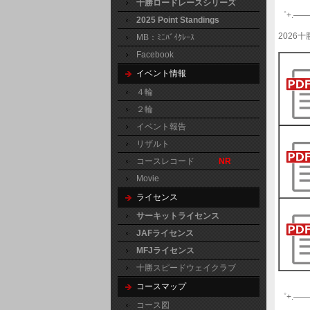
十勝ロードレースシリーズ
゜+.――
2025 Point Standings
202
MB：ﾐﾆﾊﾞｲｸﾚｰｽ
Facebook
イベント情報
４輪
２輪
イベント報告
リザルト
コースレコード
NR
Movie
ライセンス
サーキットライセンス
JAFライセンス
MFJライセンス
十勝スピードウェイクラブ
コースマップ
゜+.――
コース図