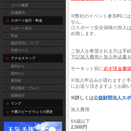
コース概要
設備案内
※弊社のイベント参加料に
スポーツ走行・料金
せん。
◎スポーツ安全保険の加入
スポーツ走行
め致します。
料金
施設貸切について
冬期コース
ご加入を希望される方は手
下記加入費用と加入申込書
アクセスマップ
道内から
サーキット宛に
必ず
現金書
道外から
※加入申込みが遅れますと
更別村
にお送り頂きますようお願
周辺施設・グルメ
温泉紹介
※詳しくは
公益財団法人スポ
リンク
加入費用
十勝スピードウェイの歴史
64歳以下
2,500円