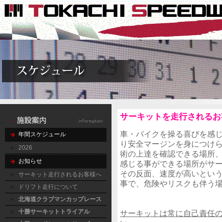
サーキットを走行されるお
車・バイクを操る喜びを感
年間スケジュール
り安全マージンを身につけ
2026
術の上達を確認できる場所
お知らせ
感じる事ができる場所がサ
その反面、速度が高いとい
サーキット走行されるお客様へ
事で、危険やリスクも伴う
ドリフト走行について
北海道クラブマンカップレース
十勝サーキットトライアル
サーキットは常に自己責任