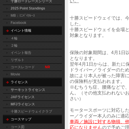
い。
十勝ロードレースシリーズ
2025 Point Standings
MB：ﾐﾆﾊﾞｲｸﾚｰｽ
十勝スピードウェイでは、今
Facebook
した。
十勝スピードウェイを会場
イベント情報
対象となります。
４輪
２輪
保険の対象期間は、4月1日
イベント報告
となります。
リザルト
翌年4月1日からは、新たに
コースレコード
NR
ドライバー／ライダーのた
Movie
故により本人が被った障害
の保険料が支払われます。
ライセンス
※むちうち症、腰痛などで
サーキットライセンス
ん。（その他支払われないお
JAFライセンス
さい）
MFJライセンス
モータースポーツに対応し
十勝スピードウェイクラブ
ー／ライダー本人のみに適
コースマップ
車両／施設に対する物損、
応になりません
ので予めご
コース図