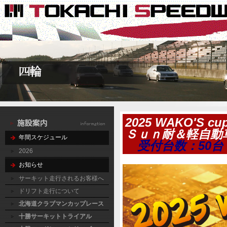
2025 WAKO'
Ｓｕｎ耐＆軽自動
年間スケジュール
受付台数：50台
2026
お知らせ
サーキット走行されるお客様へ
ドリフト走行について
北海道クラブマンカップレース
十勝サーキットトライアル