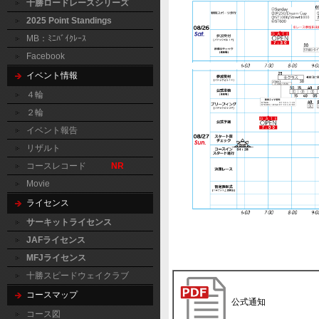
十勝ロードレースシリーズ
2025 Point Standings
MB：ﾐﾆﾊﾞｲｸﾚｰｽ
Facebook
イベント情報
４輪
２輪
イベント報告
リザルト
コースレコード
NR
Movie
ライセンス
サーキットライセンス
JAFライセンス
MFJライセンス
十勝スピードウェイクラブ
コースマップ
公式通知
コース図