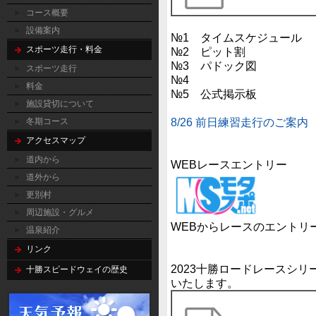
コース概要
設備案内
№1 タイムスケジュール
スポーツ走行・料金
№2 ピット割
№3 パドック図
スポーツ走行
№4
料金
№5 公式掲示板
施設貸切について
8/26 前日練習走行のご案内
冬期コース
アクセスマップ
道内から
WEBレースエントリー
道外から
更別村
周辺施設・グルメ
WEBからレースのエントリ
温泉紹介
リンク
2023十勝ロードレースシ
十勝スピードウェイの歴史
いたします。