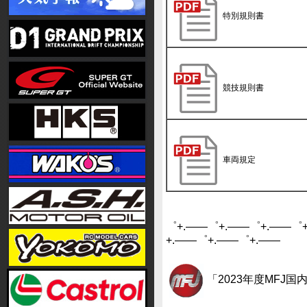
特別規則書
競技規則書
車両規定
゜+.――゜+.――゜+.――゜
+.――゜+.――゜+.――
「2023年度MFJ