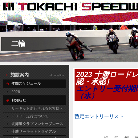
2023 十勝ロード
認・承認］
年間スケジュール
エントリー受付期間
2026
（水）
お知らせ
サーキット走行されるお客様へ
暫定エントリーリスト
ドリフト走行について
北海道クラブマンカップレース
十勝サーキットトライアル