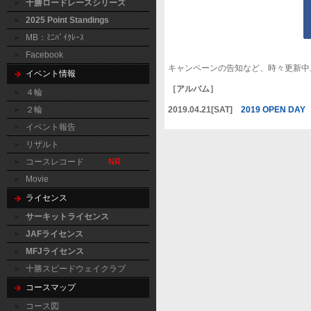
十勝ロードレースシリーズ
2025 Point Standings
MB：ﾐﾆﾊﾞｲｸﾚｰｽ
Facebook
キャンペーンの告知など、時々更新中
イベント情報
［アルバム］
４輪
2019.04.21[SAT]
2019 OPEN DAY
２輪
イベント報告
リザルト
コースレコード
NR
Movie
ライセンス
サーキットライセンス
JAFライセンス
MFJライセンス
十勝スピードウェイクラブ
コースマップ
コース図