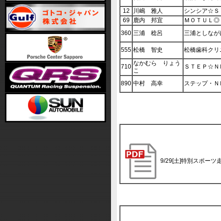
12
川嶋 雅人
シンシア☆Ｓ
69
鹿内 邦宜
ＭＯＴＵＬ◎
360
三浦 稔呂
三浦としなが
555
松橋 智史
松橋歯科クリ
なかむら りょう
710
ＳＴＥＰ☆Ｎ
こ
890
中村 高幸
ステップ・Ｎ
9/29[土]特別スポー