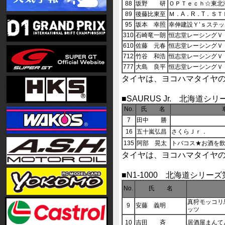
88
坂野 研
ＯＰＴｅｃｈ☆東北
89
後藤比東至
Ｍ．A．R．T．ＳＴ
95
坂本 幸照
幸伸建設Ｙ’ｓステ
310
石崎竜一朗
恒志堂レーシングＶ
610
佐藤 元春
恒志堂レーシングＶ
712
竹谷 和浩
恒志堂レーシングＶ
777
大島 良平
恒志堂レーシングＶ
タイヤは、ヨコハマタイヤ
■SAURUS Jr. 北海道シ
No.
氏 名
7
田中 勝
16
五十嵐弘昌
さくらＪｒ．
135
阿部 晃太
トバコス★お酒を
タイヤは、ヨコハマタイヤ
■N1-1000 北海道シリー
No.
氏 名
真狩モッコリ
9
安藤 義明
ッツ
10
吉田 斉
居酒屋まんて