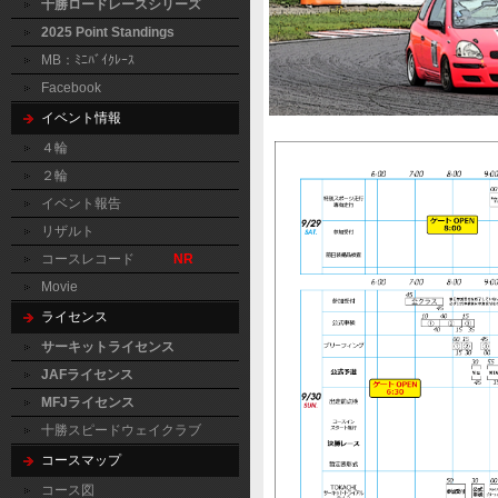
十勝ロードレースシリーズ
2025 Point Standings
MB：ﾐﾆﾊﾞｲｸﾚｰｽ
Facebook
イベント情報
４輪
２輪
イベント報告
リザルト
コースレコード
NR
Movie
ライセンス
サーキットライセンス
JAFライセンス
MFJライセンス
十勝スピードウェイクラブ
コースマップ
コース図