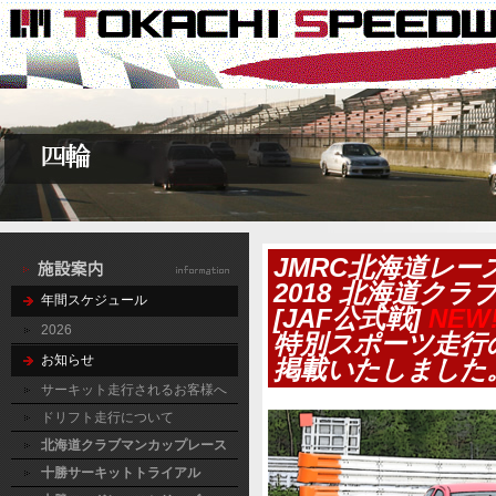
JMRC北海道レー
2018 北海道ク
年間スケジュール
[JAF公式戦]
NEW!
2026
特別スポーツ走行
お知らせ
掲載いたしました
サーキット走行されるお客様へ
ドリフト走行について
北海道クラブマンカップレース
十勝サーキットトライアル