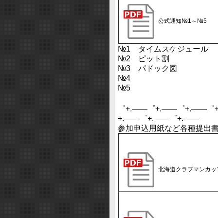
公式通知№1～№5
№1 タイムスケジュール
№2 ピット割
№3 パドック図
№4
№5
゜+.――゜+.――゜+.――゜
+.――゜+.――゜+.――
参加申込用紙など各種提出
北海道クラブマンカッ