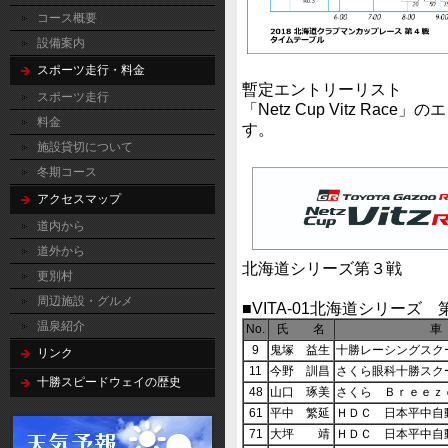
コース概要
設備案内
スポーツ走行・料金
暫定エントリーリスト
スポーツ走行
「Netz Cup Vitz R
料金
す。
施設貸切について
冬期コース
アクセスマップ
道内から
道外から
北海道シリーズ第３戦
更別村
周辺施設・グルメ
■VITA-01北海道シリーズ 
温泉紹介
No.
氏 名
車
9
鬼塚 益生
十勝レーシングスク
リンク
11
今野 訓昌
さくら眼科十勝スク
十勝スピードウェイの歴史
48
山口 琢美
さくら Ｂｒｅｅｚ
61
平中 繁延
ＨＤＣ 日本平中自
71
大坪 靖
ＨＤＣ 日本平中自